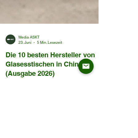
Media ASKT
23. Juni
5 Min. Lesezeit
Die 10 besten Hersteller von
Glasesstischen in China
(Ausgabe 2026)
Einleitung China zählt weiterhin zu den wichtigsten
Beschaffungsmärkten der Welt für
Esszimmermöbel und bietet ein breites Spektrum
an Fertigungskapazitäten – von der
Massenproduktion bis hin zu hochgradig
individualisierten OEM- und ODM-Projekten. Für
Möbelimporteure, Großhändler,