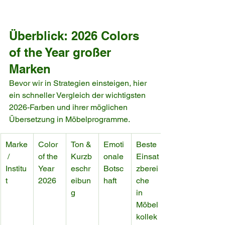
Überblick: 2026 Colors 
of the Year großer 
Marken
Bevor wir in Strategien einsteigen, hier 
ein schneller Vergleich der wichtigsten 
2026-Farben und ihrer möglichen 
Übersetzung in Möbelprogramme.
Marke
Color 
Ton & 
Emoti
Beste 
 / 
of the 
Kurzb
onale 
Einsat
Institu
Year 
eschr
Botsc
zberei
t
2026
eibun
haft
che 
g
in 
Möbel
kollek