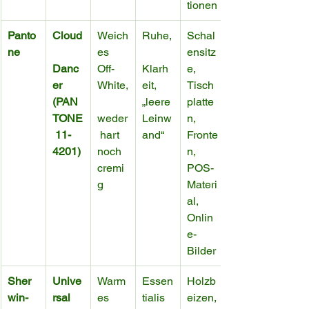
tionen
Panto
Cloud
Weich
Ruhe,
Schal
ne
es 
ensitz
Danc
Off-
Klarh
e, 
er 
White,
eit, 
Tisch
(PAN
„leere 
platte
TONE
weder
Leinw
n, 
 11-
 hart 
and“
Fronte
4201)
noch 
n, 
cremi
POS-
g
Materi
al, 
Onlin
e-
Bilder
Sher
Unive
Warm
Essen
Holzb
win-
rsal 
es 
tialis
eizen,