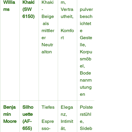
Willia
Khaki 
Khaki
m, 
ms
(SW 
-
Vertra
pulver
6150)
Beige
utheit,
besch
 als 
ichtet
mittler
Komfo
e 
er 
rt
Geste
Neutr
lle, 
alton
Korpu
smöb
el, 
Bode
nanm
utung
en
Benja
Silho
Tiefes
Elega
Polste
min 
uette 
nz, 
rstühl
Moore
(AF-
Espre
Intimit
e, 
655)
sso-
ät, 
Sideb