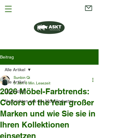
Beitrag
Alle Artikel
Sunbin Qi
Alle Artikel
9. Jan.
8 Min. Lesezeit
2026 Möbel-Farbtrends:
Über ASKT
Colors of the Year großer
Nachrichten aus der Möbelindustrie
Marken und wie Sie sie in
Ihren Kollektionen
einsetzen