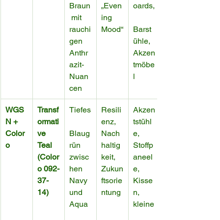
Braun
„Even
oards,
 mit 
ing 
rauchi
Mood“
Barst
gen 
ühle, 
Anthr
Akzen
azit-
tmöbe
Nuan
l
cen
WGS
Transf
Tiefes
Resili
Akzen
N + 
ormati
enz, 
tstühl
Color
ve 
Blaug
Nach
e, 
o
Teal 
rün 
haltig
Stoffp
(Color
zwisc
keit, 
aneel
o 092-
hen 
Zukun
e, 
37-
Navy 
ftsorie
Kisse
14)
und 
ntung
n, 
Aqua
kleine