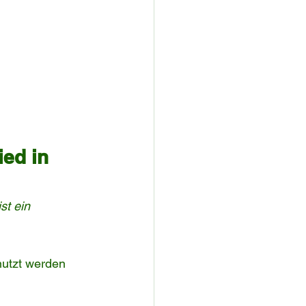
ed in 
st ein 
utzt werden 