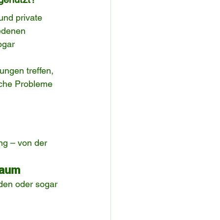
und private 
iedenen 
ogar 
ngen treffen, 
liche Probleme 
g – von der 
Raum
den oder sogar 
 