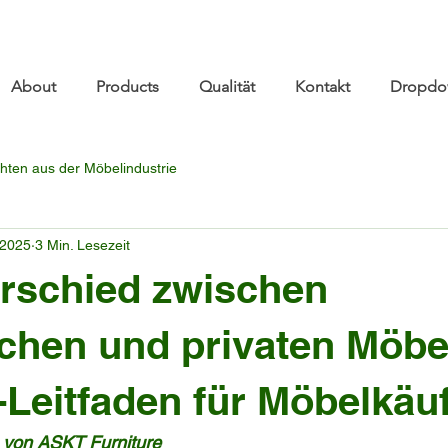
re.com 👋 See you at Furniture China 2026! | Sep 8
About
Products
Qualität
Kontakt
Dropdo
hten aus der Möbelindustrie
 2025
3 Min. Lesezeit
rschied zwischen
chen und privaten Möbe
Leitfaden für Möbelkäu
 von ASKT Furniture