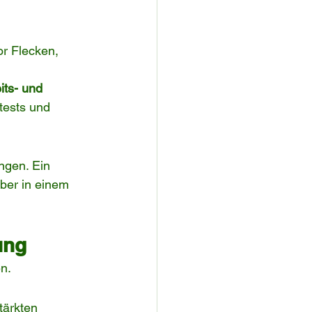
r Flecken, 
its- und 
tests und 
ngen. Ein 
ber in einem 
ung
en.
tärkten 