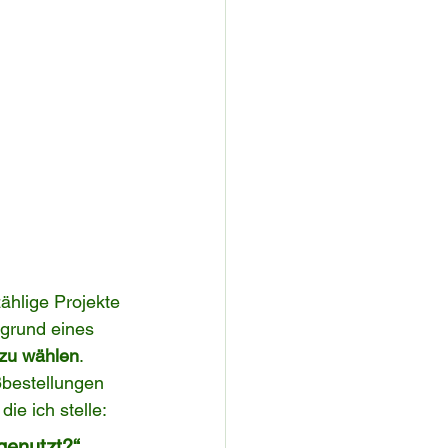
ählige Projekte 
fgrund eines 
 zu wählen
.
bestellungen 
ie ich stelle:
genutzt?“