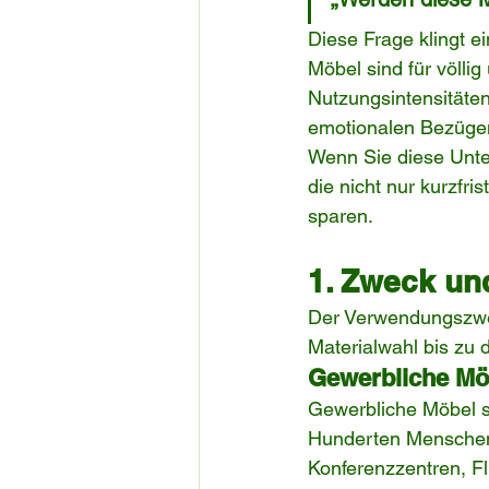
Diese Frage klingt e
Möbel sind für völli
Nutzungsintensitäten
emotionalen Bezüge
Wenn Sie diese Unter
die nicht nur kurzfri
sparen.
1. Zweck un
Der Verwendungszwec
Materialwahl bis zu d
Gewerbliche Möb
Gewerbliche Möbel s
Hunderten Menschen 
Konferenzzentren, F