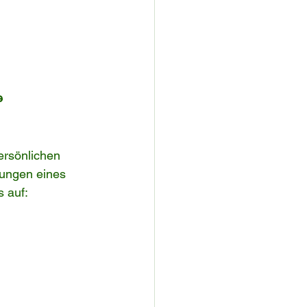
e 
ersönlichen 
tungen eines 
s auf: