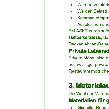
Werden verstär
Werden Belastung
Kommen strapazi
Ausbleichen und
Bei ASKT durchlaufe
Haltbarkeitstests
, da
Rückenlehnen-Dauer
Private Lebens
Private Möbel sind e
hochwertiger private
Restaurant mögliche
3. Material
Die Wahl der Materia
Materialien für
Gestelle:
 Robust