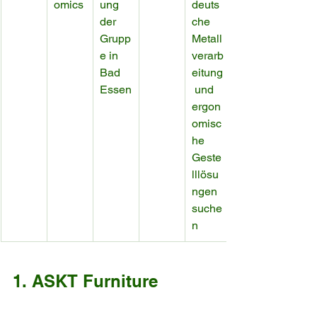
omics
ung 
deuts
der 
che 
Grupp
Metall
e in 
verarb
Bad 
eitung
Essen
 und 
ergon
omisc
he 
Geste
lllösu
ngen 
suche
n
1. ASKT Furniture