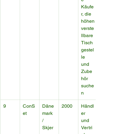
Käufe
r, die 
höhen
verste
llbare 
Tisch
gestel
le 
und 
Zube
hör 
suche
n
9
ConS
Däne
2000
Händl
et
mark 
er 
/ 
und 
Skjer
Vertri