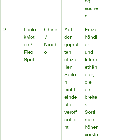
ng 
suche
n
2
Locte
China
Auf 
Einzel
kMoti
 / 
den 
händl
on / 
Ningb
geprüf
er 
Flexi
o
ten 
und 
Spot
offizie
Intern
llen 
ethän
Seite
dler, 
n 
die 
nicht 
ein 
einde
breite
utig 
s 
veröff
Sorti
entlic
ment 
ht
höhen
verste