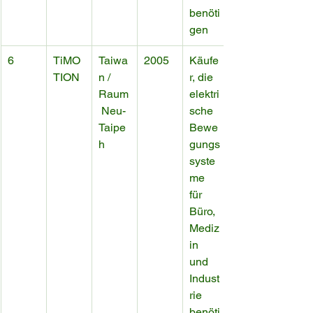
benöti
gen
6
TiMO
Taiwa
2005
Käufe
TION
n / 
r, die 
Raum
elektri
 Neu-
sche 
Taipe
Bewe
h
gungs
syste
me 
für 
Büro, 
Mediz
in 
und 
Indust
rie 
benöti