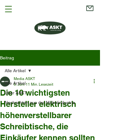
Beitrag
Alle Artikel
Media ASKT
Alle Artikel
8. Juni
11 Min. Lesezeit
Die 10 wichtigsten
Über ASKT
Hersteller elektrisch
Nachrichten aus der Möbelindustrie
höhenverstellbarer
Schreibtische, die
Einkäufer kennen sollten