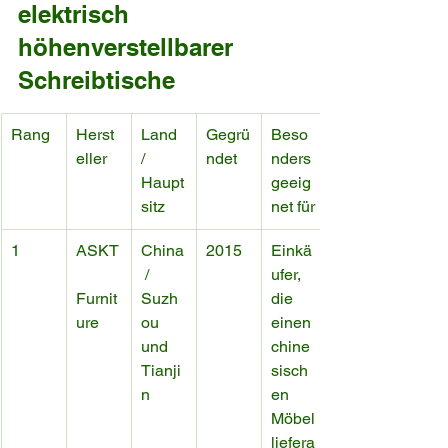
elektrisch 
höhenverstellbarer 
Schreibtische
Rang
Herst
Land 
Gegrü
Beso
eller
/ 
ndet
nders 
Haupt
geeig
sitz
net für
1
ASKT
China
2015
Einkä
 / 
ufer, 
Furnit
Suzh
die 
ure
ou 
einen 
und 
chine
Tianji
sisch
n
en 
Möbel
liefera