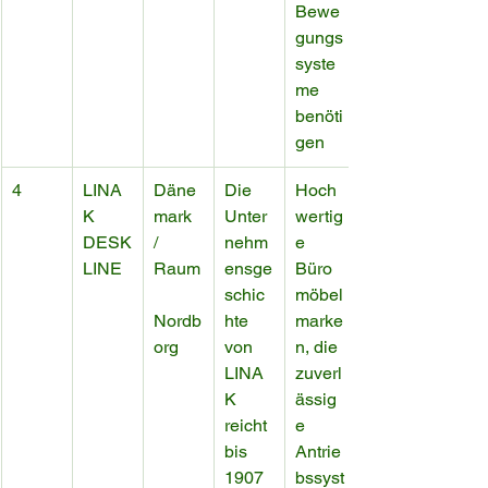
Bewe
gungs
syste
me 
benöti
gen
4
LINA
Däne
Die 
Hoch
K 
mark 
Unter
wertig
DESK
/ 
nehm
e 
LINE
Raum
ensge
Büro
schic
möbel
Nordb
hte 
marke
org
von 
n, die 
LINA
zuverl
K 
ässig
reicht 
e 
bis 
Antrie
1907 
bssyst