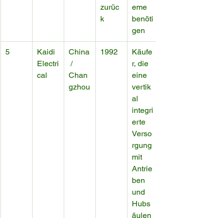
zurüc
eme 
k
benöti
gen
5
Kaidi 
China
1992
Käufe
Electri
 / 
r, die 
cal
Chan
eine 
gzhou
vertik
al 
integri
erte 
Verso
rgung 
mit 
Antrie
ben 
und 
Hubs
äulen 