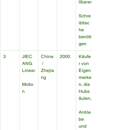
llbarer
Schre
ibtisc
he 
benöti
gen
3
JIEC
China
2000
Käufe
ANG 
 / 
r von 
Linear
Zhejia
Eigen
ng
marke
Motio
n, die 
n
Hubs
äulen,
Antrie
be 
und 