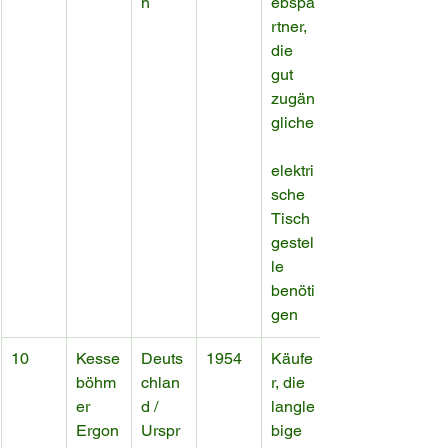
n
ebspa
rtner, 
die 
gut 
zugän
gliche
elektri
sche 
Tisch
gestel
le 
benöti
gen
10
Kesse
Deuts
1954
Käufe
böhm
chlan
r, die 
er 
d / 
langle
Ergon
Urspr
bige 