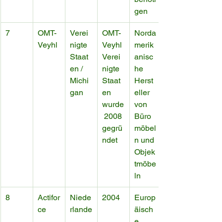
gen
7
OMT-
Verei
OMT-
Norda
Veyhl
nigte 
Veyhl 
merik
Staat
Verei
anisc
en / 
nigte 
he 
Michi
Staat
Herst
gan
en 
eller 
wurde
von 
 2008 
Büro
gegrü
möbel
ndet
n und 
Objek
tmöbe
ln
8
Actifor
Niede
2004
Europ
ce
rlande
äisch
e 