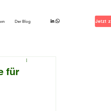
–11 | Hall W5 Booth B25
Jetzt z
wn
Der Blog
e für