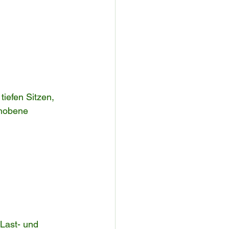
iefen Sitzen, 
ehobene 
Last- und 