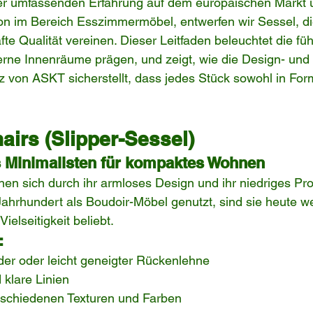
er umfassenden Erfahrung auf dem europäischen Markt u
ion im Bereich Esszimmermöbel, entwerfen wir Sessel, die
te Qualität vereinen. Dieser Leitfaden beleuchtet die fü
erne Innenräume prägen, und zeigt, wie die Design- und 
 von ASKT sicherstellt, dass jedes Stück sowohl in For
hairs (Slipper-Sessel)
s Minimalisten für kompaktes Wohnen
en sich durch ihr armloses Design und ihr niedriges Prof
Jahrhundert als Boudoir-Möbel genutzt, sind sie heute w
elseitigkeit beliebt.
:
der oder leicht geneigter Rückenlehne
 klare Linien
schiedenen Texturen und Farben