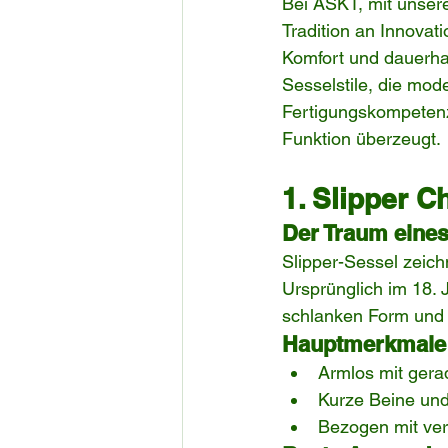
Bei ASKT, mit unser
Tradition an Innovat
Komfort und dauerhaf
Sesselstile, die mod
Fertigungskompetenz
Funktion überzeugt.
1. Slipper C
Der Traum eine
Slipper-Sessel zeichn
Ursprünglich im 18. 
schlanken Form und Vi
Hauptmerkmale
Armlos mit gera
Kurze Beine und
Bezogen mit ver