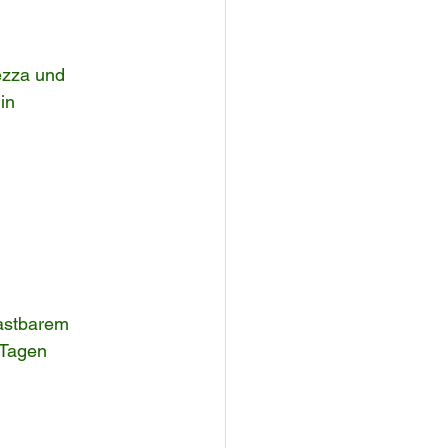
ezza und 
in 
astbarem 
 Tagen 