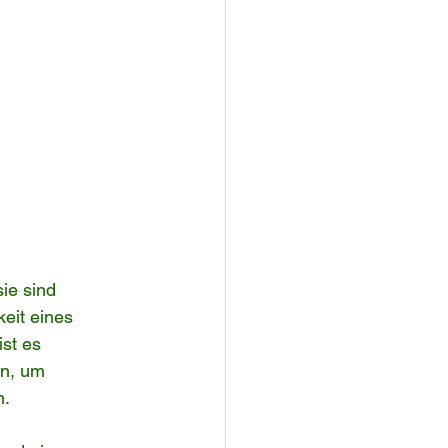
ie sind 
eit eines 
st es 
en, um 
n.