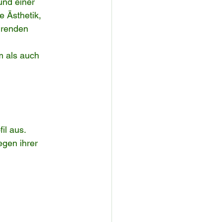
nd einer 
 Ästhetik, 
hrenden 
m als auch 
il aus. 
egen ihrer 