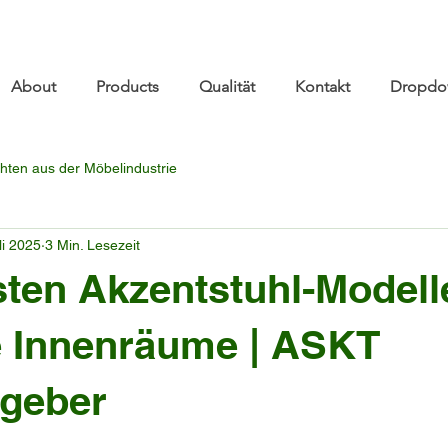
re.com 👋 See you at Furniture China 2026! | Sep 8
About
Products
Qualität
Kontakt
Dropdo
hten aus der Möbelindustrie
li 2025
3 Min. Lesezeit
sten Akzentstuhl-Modell
 Innenräume | ASKT
tgeber