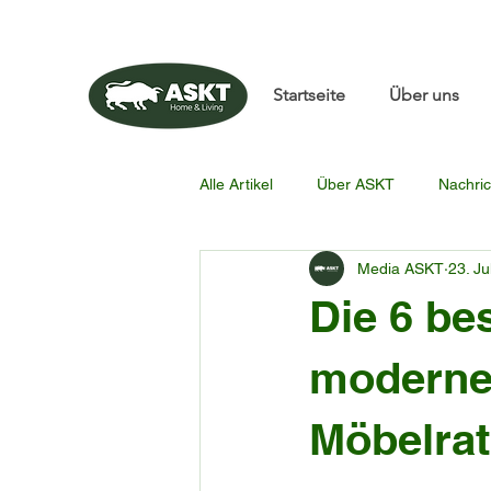
📧✨sunbin@asktfurnitu
Startseite
Über uns
Alle Artikel
Über ASKT
Nachric
Media ASKT
23. Ju
Die 6 be
moderne
Möbelra