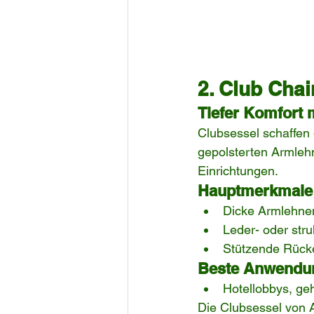
2. Club Chai
Tiefer Komfort m
Clubsessel schaffen 
gepolsterten Armleh
Einrichtungen.
Hauptmerkmale
Dicke Armlehne
Leder- oder stru
Stützende Rücke
Beste Anwendu
Hotellobbys, g
Die Clubsessel von A