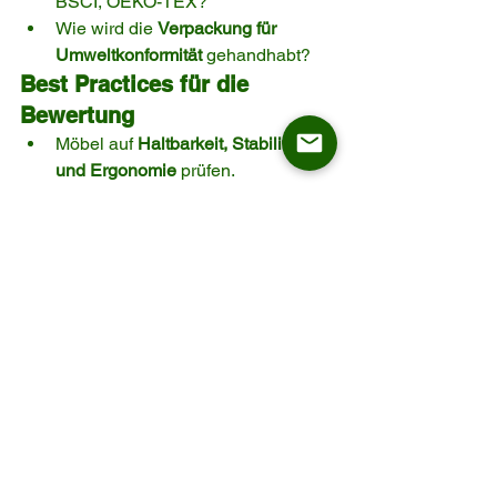
BSCI, OEKO-TEX?
Wie wird die 
Verpackung für 
Umweltkonformität
 gehandhabt?
Best Practices für die 
Bewertung
Möbel auf 
Haltbarkeit, Stabilität 
und Ergonomie
 prüfen.
Stoffe, Oberflächen und Farben
 bei 
Tages- und Kunstlicht vergleichen.
Kundenfeedback
 aus frühen 
Präsentationen oder Tests 
sammeln.
ASKT’s Flexibilität bei 
Musterbestellungen
ASKT macht es Käufern leicht, 
Produkte zu testen und zu bewerten. 
Mit einem 
10-tägigen 
Musterprozess
 und der Möglichkeit, 