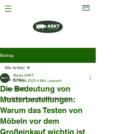
Beitrag
Alle Artikel
Media ASKT
Alle Artikel
22. Sept. 2025
4 Min. Lesezeit
Die Bedeutung von
Über ASKT
Musterbestellungen:
Nachrichten aus der Möbelindustrie
Warum das Testen von
Möbeln vor dem
Großeinkauf wichtig ist