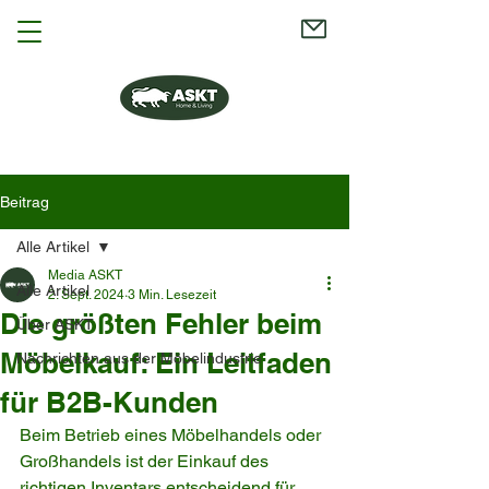
Beitrag
Alle Artikel
Media ASKT
Alle Artikel
2. Sept. 2024
3 Min. Lesezeit
Die größten Fehler beim
Über ASKT
Möbelkauf: Ein Leitfaden
Nachrichten aus der Möbelindustrie
für B2B-Kunden
Beim Betrieb eines Möbelhandels oder 
Großhandels ist der Einkauf des 
richtigen Inventars entscheidend für 