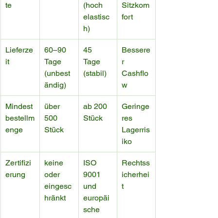
te
(hoch 
Sitzkom
elastisc
fort
h)
Lieferze
60–90 
45 
Bessere
it
Tage 
Tage 
r 
(unbest
(stabil)
Cashflo
ändig)
w
Mindest
über 
ab 200 
Geringe
bestellm
500 
Stück
res 
enge
Stück
Lagerris
iko
Zertifizi
keine 
ISO 
Rechtss
erung
oder 
9001 
icherhei
eingesc
und 
t
hränkt
europäi
sche 