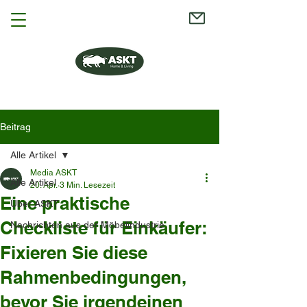
Beitrag
Alle Artikel
Media ASKT
Alle Artikel
20. Apr.
3 Min. Lesezeit
Eine praktische
Über ASKT
Checkliste für Einkäufer:
Nachrichten aus der Möbelindustrie
Fixieren Sie diese
Rahmenbedingungen,
bevor Sie irgendeinen