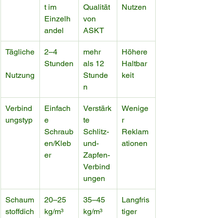
t im 
Qualität 
Nutzen
Einzelh
von 
andel
ASKT
Tägliche
2–4 
mehr 
Höhere 
Stunden
als 12 
Haltbar
Nutzung
Stunde
keit
n
Verbind
Einfach
Verstärk
Wenige
ungstyp
e 
te 
r 
Schraub
Schlitz-
Reklam
en/Kleb
und-
ationen
er
Zapfen-
Verbind
ungen
Schaum
20–25 
35–45 
Langfris
stoffdich
kg/m³
kg/m³ 
tiger 