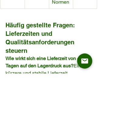
Normen
Häufig gestellte Fragen: 
Lieferzeiten und 
Qualitätsanforderungen 
steuern
Wie wirkt sich eine Lieferzeit von 45 
Tagen auf den Lagerdruck aus?
Eine 
kürzere und stabile Lieferzeit 
ermöglicht eine bedarfsgerechte 
Lagerhaltung, reduziert gebundenes 
Kapital und verbessert den Cashflow.
Warum ist eine Mindestbestellmenge 
von 200 Stück für deutsche Händler 
wichtig?
Sie erlaubt es Einkaufsleitern, 
neue Designs im Sortiment als 
Markttest einzuführen, ohne ein hohes 