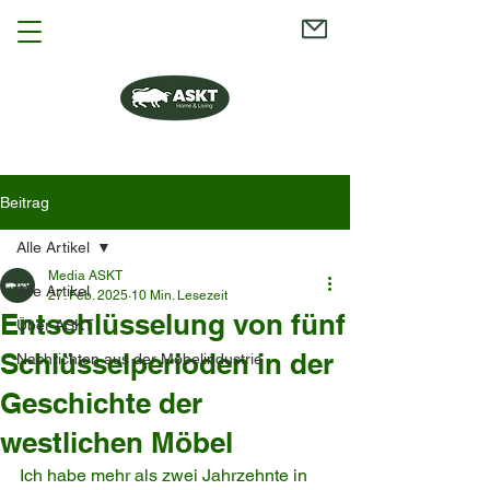
Beitrag
Alle Artikel
Media ASKT
Alle Artikel
27. Feb. 2025
10 Min. Lesezeit
Entschlüsselung von fünf
Über ASKT
Schlüsselperioden in der
Nachrichten aus der Möbelindustrie
Geschichte der
westlichen Möbel
Ich habe mehr als zwei Jahrzehnte in 