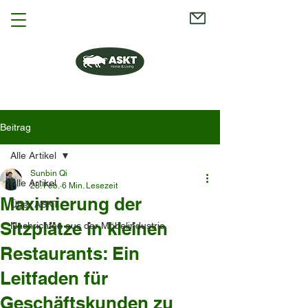
Beitrag
Alle Artikel
Sunbin Qi
Alle Artikel
28. Feb.
6 Min. Lesezeit
Maximierung der
Über ASKT
Sitzplätze in kleinen
Nachrichten aus der Möbelindustrie
Restaurants: Ein
Leitfaden für
Geschäftskunden zu