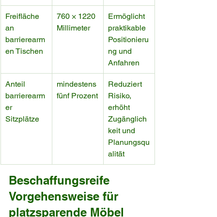
Freifläche 
760 × 1220 
Ermöglicht 
an 
Millimeter
praktikable 
barrierearm
Positionieru
en Tischen
ng und 
Anfahren
Anteil 
mindestens 
Reduziert 
barrierearm
fünf Prozent
Risiko, 
er 
erhöht 
Sitzplätze
Zugänglich
keit und 
Planungsqu
alität
Beschaffungsreife 
Vorgehensweise für 
platzsparende Möbel