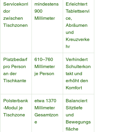
Servicekorri
mindestens 
Erleichtert 
dor 
900 
Tablettservi
zwischen 
Millimeter
ce, 
Tischzonen
Abräumen 
und 
Kreuzverke
hr
Platzbedarf 
610–760 
Verhindert 
pro Person 
Millimeter 
Schulterkon
an der 
je Person
takt und 
Tischkante
erhöht den 
Komfort
Polsterbank
etwa 1370 
Balanciert 
-Modul je 
Millimeter 
Sitztiefe 
Tischzone
Gesamtzon
und 
e
Bewegungs
fläche