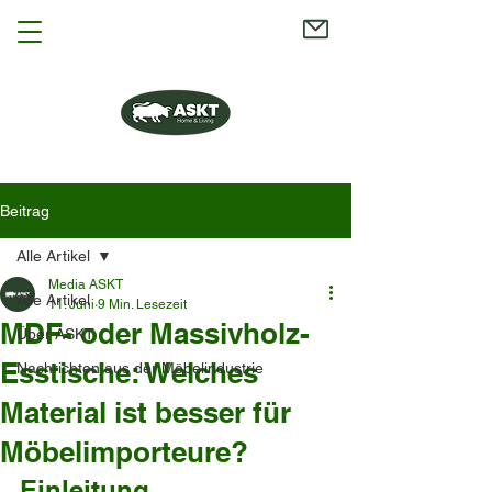
Beitrag
Alle Artikel
Media ASKT
Alle Artikel
11. Juni
9 Min. Lesezeit
MDF- oder Massivholz-
Über ASKT
Esstische: Welches
Nachrichten aus der Möbelindustrie
Material ist besser für
Möbelimporteure?
Einleitung