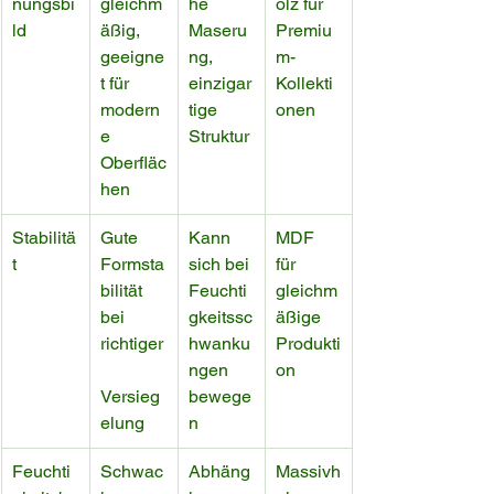
nungsbi
gleichm
he 
olz für 
ld
äßig, 
Maseru
Premiu
geeigne
ng, 
m-
t für 
einzigar
Kollekti
modern
tige 
onen
e 
Struktur
Oberfläc
hen
Stabilitä
Gute 
Kann 
MDF 
t
Formsta
sich bei 
für 
bilität 
Feuchti
gleichm
bei 
gkeitssc
äßige 
richtiger
hwanku
Produkti
ngen 
on
Versieg
bewege
elung
n
Feuchti
Schwac
Abhäng
Massivh