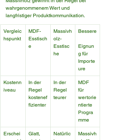
Massivholz gewinnt in der Regel bei 
wahrgenommenem Wert und 
langfristiger Produktkommunikation.
Vergleic
MDF-
Massivh
Bessere
hspunkt
Esstisch
olz-
e
Esstisc
Eignun
he
g für 
Importe
ure
Kostenn
In der 
In der 
MDF 
iveau
Regel 
Regel 
für 
kostenef
teurer
wertorie
fizienter
ntierte 
Progra
mme
Erschei
Glatt, 
Natürlic
Massivh