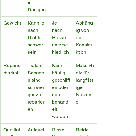
e 
Designs
Gewicht
Kann je 
Je 
Abhäng
nach 
nach 
ig von 
Dichte 
Holzart 
der 
schwer 
untersc
Konstru
sein
hiedlich
ktion
Reparie
Tiefere 
Kann 
Massivh
rbarkeit
Schäde
häufig 
olz für 
n sind 
geschliff
langfrist
schwieri
en oder 
ige 
ger zu 
neu 
Nutzun
reparier
behand
g
en
elt 
werden
Qualität
Aufquell
Risse, 
Beide 