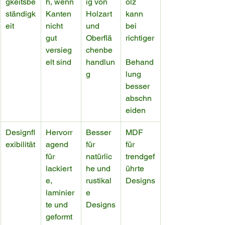
gkeitsbe
h, wenn 
ig von 
olz 
ständigk
Kanten 
Holzart 
kann 
eit
nicht 
und 
bei 
gut 
Oberflä
richtiger
versieg
chenbe
elt sind
handlun
Behand
g
lung 
besser 
abschn
eiden
Designfl
Hervorr
Besser 
MDF 
exibilität
agend 
für 
für 
für 
natürlic
trendgef
lackiert
he und 
ührte 
e, 
rustikal
Designs
laminier
e 
te und 
Designs
geformt