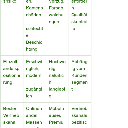
srisiko
en, 
Verzug, 
erforder
Kantens
Farbab
n 
chäden,
weichu
Qualität
ngen
skontrol
schlecht
le
e 
Beschic
htung
Einzelh
Erschwi
Hochwe
Abhäng
andelsp
nglich, 
rtig, 
ig vom 
ositionie
modern,
natürlic
Kunden
rung
h, 
segmen
zugängl
langlebi
t
ich
g
Bester 
Onlineh
Möbelh
Vertrieb
Vertrieb
andel, 
äuser, 
skanals
skanal
Massen
Premiu
pezifisc