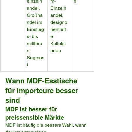
einzelh
m-
h
andel, 
Einzelh
Großha
andel, 
ndel im 
designo
Einstieg
rientiert
s- bis 
e 
mittlere
Kollekti
n 
onen
Segmen
t
Wann MDF-Esstische 
für Importeure besser 
sind
MDF ist besser für 
preissensible Märkte
MDF ist häufig die bessere Wahl, wenn 