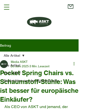
Beitrag
Alle Artikel
Media ASKT
Alle Artikel
26. Juni 2025
3 Min. Lesezeit
Pocket Spring Chairs vs.
Über ASKT
Schaumstoff-Stühle: Was
Nachrichten aus der Möbelindustrie
ist besser für europäische
Einkäufer?
Als CEO von ASKT und jemand, der 