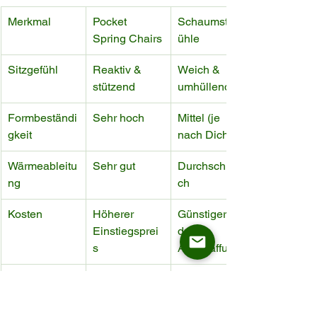
Merkmal
Pocket 
Schaumstoffst
Spring Chairs
ühle
Sitzgefühl
Reaktiv & 
Weich & 
stützend
umhüllend
Formbeständi
Sehr hoch
Mittel (je 
gkeit
nach Dichte)
Wärmeableitu
Sehr gut
Durchschnittli
ng
ch
Kosten
Höherer 
Günstiger in 
Einstiegsprei
der 
s
Anschaffung
Einsatzbereic
Restaurants, 
Casual 
he
Hotel, 
Dining, WFH
Esszimmer