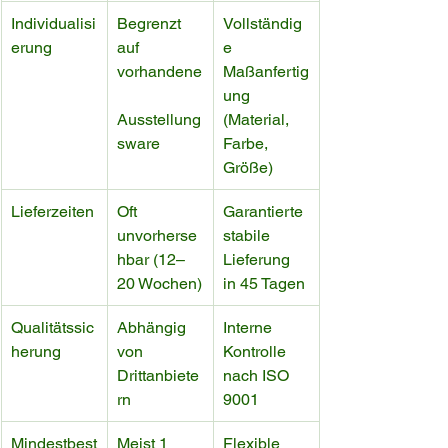
Individualisi
Begrenzt 
Vollständig
erung
auf 
e 
vorhandene
Maßanfertig
ung 
Ausstellung
(Material, 
sware
Farbe, 
Größe)
Lieferzeiten
Oft 
Garantierte 
unvorherse
stabile 
hbar (12–
Lieferung 
20 Wochen)
in 45 Tagen
Qualitätssic
Abhängig 
Interne 
herung
von 
Kontrolle 
Drittanbiete
nach ISO 
rn
9001
Mindestbest
Meist 1 
Flexible 