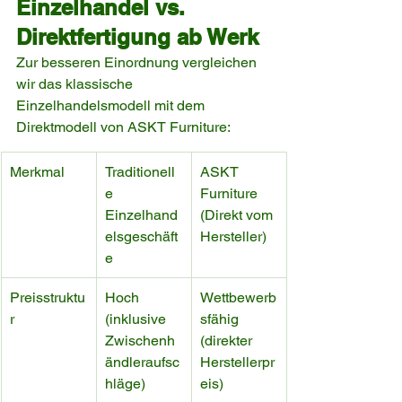
Einzelhandel vs. 
Direktfertigung ab Werk
Zur besseren Einordnung vergleichen 
wir das klassische 
Einzelhandelsmodell mit dem 
Direktmodell von ASKT Furniture:
Merkmal
Traditionell
ASKT 
e 
Furniture 
Einzelhand
(Direkt vom 
elsgeschäft
Hersteller)
e
Preisstruktu
Hoch 
Wettbewerb
r
(inklusive 
sfähig 
Zwischenh
(direkter 
ändleraufsc
Herstellerpr
hläge)
eis)