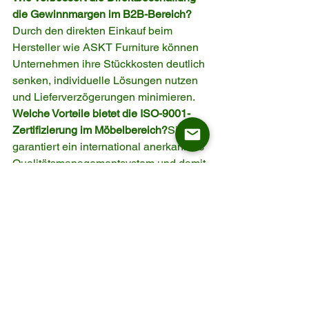
die Gewinnmargen im B2B-Bereich?
Durch den direkten Einkauf beim 
Hersteller wie ASKT Furniture können 
Unternehmen ihre Stückkosten deutlich 
senken, individuelle Lösungen nutzen 
und Lieferverzögerungen minimieren.
Welche Vorteile bietet die ISO-9001-
Zertifizierung im Möbelbereich?
Sie 
garantiert ein international anerkanntes 
Qualitätsmanagementsystem und damit 
gleichbleibende Qualität, Sicherheit 
und Langlebigkeit, insbesondere in 
stark beanspruchten Umgebungen.
Wie können Restaurantbetreiber 
Lieferzeiten reduzieren?
Am effektivsten 
ist die direkte Zusammenarbeit mit 
Herstellern, die garantierte Lieferzeiten 
anbieten. ASKT Furniture gewährleistet 