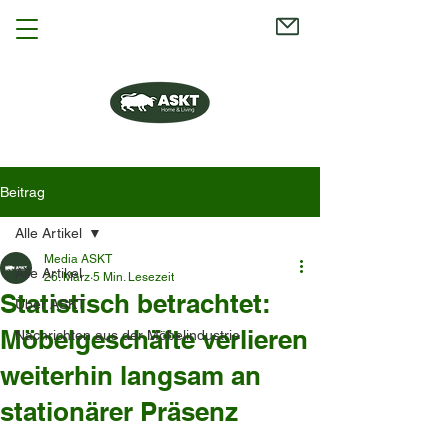
Beitrag
Alle Artikel
Media ASKT
Alle Artikel
26. März
5 Min. Lesezeit
Statistisch betrachtet:
Über ASKT
Möbelgeschäfte verlieren
Nachrichten aus der Möbelindustrie
weiterhin langsam an
stationärer Präsenz