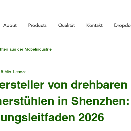
re.com 👋 See you at Furniture China 2026! | Sep 8
About
Products
Qualität
Kontakt
Dropdo
hten aus der Möbelindustrie
5 Min. Lesezeit
ersteller von drehbaren
erstühlen in Shenzhen:
ungsleitfaden 2026