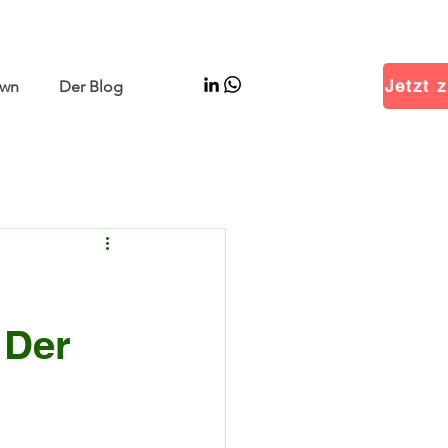
–11 | Hall W5 Booth B25
Jetzt z
wn
Der Blog
 Der