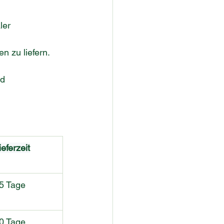
ler 
en zu liefern.
d 
ieferzeit
5 Tage
0 Tage