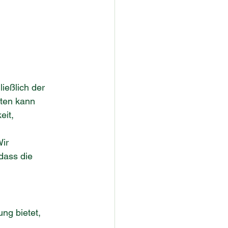
ießlich der 
ten kann 
eit, 
ir 
dass die 
ng bietet, 