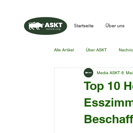
📧✨sunbin@asktfurnitu
Startseite
Über uns
Alle Artikel
Über ASKT
Nachric
Media ASKT
8. Mai
Top 10 H
Esszimm
Beschaff