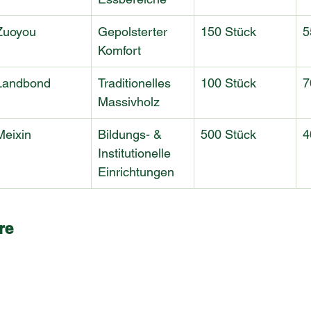
Zuoyou
Gepolsterter 
150 Stück
5
Komfort
Landbond
Traditionelles 
100 Stück
7
Massivholz
Meixin
Bildungs- & 
500 Stück
4
Institutionelle 
Einrichtungen
re