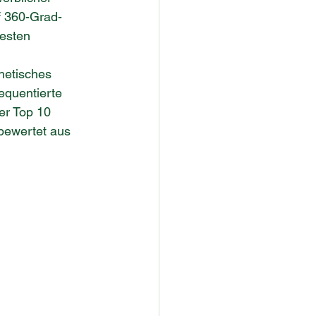
f 360-Grad-
festen 
hetisches 
equentierte 
er Top 10 
bewertet aus 