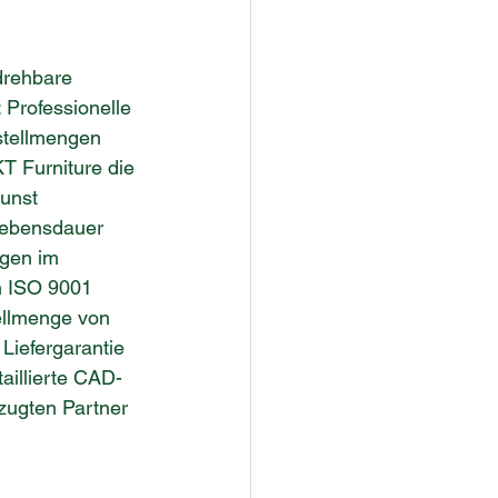
drehbare 
Professionelle 
stellmengen 
T Furniture die 
unst 
Lebensdauer 
ngen im 
h ISO 9001 
tellmenge von 
Liefergarantie 
aillierte CAD-
zugten Partner 