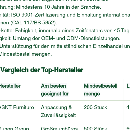
ahrung: Mindestens 10 Jahre in der Branche.
ität: ISO 9001-Zertifizierung und Einhaltung internationa
men (CAL 117/BS 5852).
erkette: Fähigkeit, innerhalb eines Zeitfensters von 45 Tag
gkeit: Umfang der OEM- und ODM-Dienstleistungen.
: Unterstützung für den mittelständischen Einzelhandel un
 Mindestbestellmengen.
 Vergleich der Top-Hersteller
Hersteller
Am besten 
Mindestbestell
L
geeignet für
menge
ASKT Furniture
Anpassung & 
200 Stück
4
Zuverlässigkeit
Sunon Group
Großraumbüros
500 Stück
6