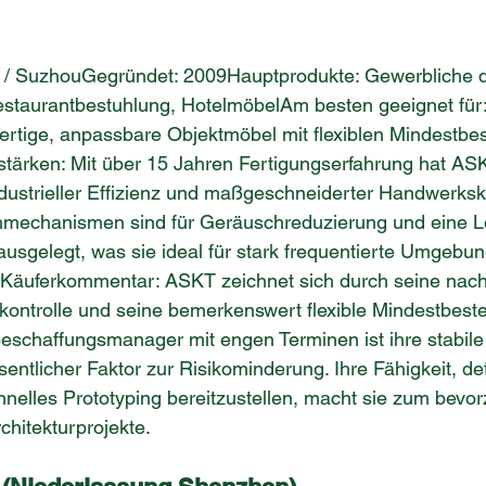
 / SuzhouGegründet: 2009Hauptprodukte: Gewerbliche 
staurantbestuhlung, HotelmöbelAm besten geeignet für: 
ertige, anpassbare Objektmöbel mit flexiblen Mindestbe
tärken: Mit über 15 Jahren Fertigungserfahrung hat ASK
dustrieller Effizienz und maßgeschneiderter Handwerksk
ehmechanismen sind für Geräuschreduzierung und eine 
usgelegt, was sie ideal für stark frequentierte Umgebu
Käuferkommentar: ASKT zeichnet sich durch seine nac
ätskontrolle und seine bemerkenswert flexible Mindestbes
eschaffungsmanager mit engen Terminen ist ihre stabile 
entlicher Faktor zur Risikominderung. Ihre Fähigkeit, det
elles Prototyping bereitzustellen, macht sie zum bevor
chitekturprojekte.