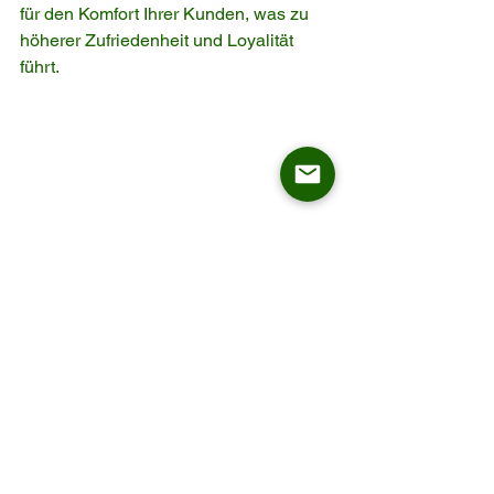
für den Komfort Ihrer Kunden, was zu 
höherer Zufriedenheit und Loyalität 
führt.
Komfort trifft auf Stil
Bei ASKT glauben wir, dass Stil nicht 
auf Kosten des Komforts gehen sollte. 
Unsere ergonomischen Designs sind 
darauf ausgelegt, den Körper während 
langer Mahlzeiten und 