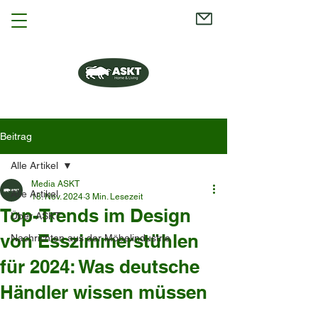
Beitrag
Alle Artikel
Media ASKT
Alle Artikel
18. Nov. 2024
3 Min. Lesezeit
Top-Trends im Design
Über ASKT
von Esszimmerstühlen
Nachrichten aus der Möbelindustrie
für 2024: Was deutsche
Händler wissen müssen