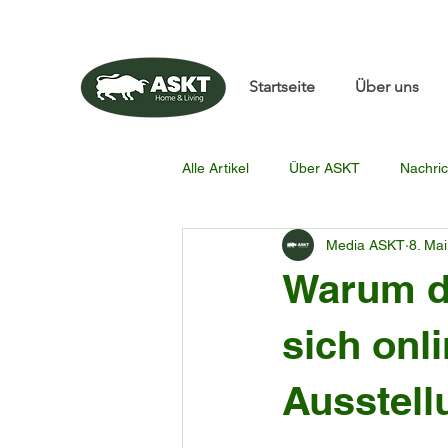
📧✨sunbin@asktfurnitu
Startseite
Über uns
Alle Artikel
Über ASKT
Nachric
Media ASKT
8. Mai
Warum d
sich onli
Ausstell