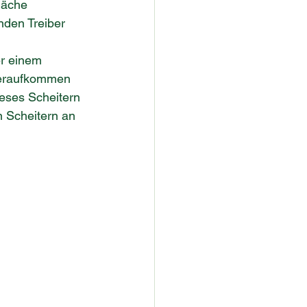
läche 
nden Treiber 
r einem 
heraufkommen 
eses Scheitern 
n Scheitern an 