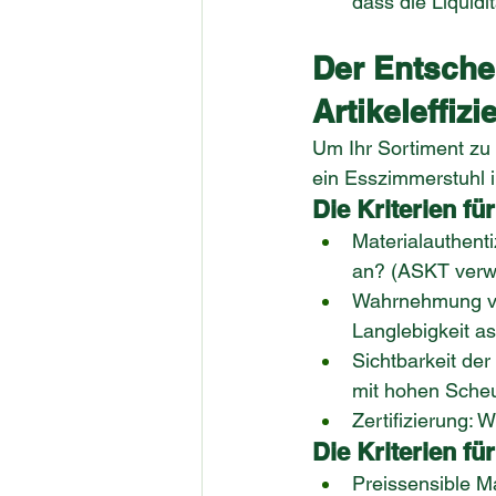
dass die Liquidit
Der Entsche
Artikeleffizi
Um Ihr Sortiment zu
ein Esszimmerstuhl i
Die Kriterien fü
Materialauthenti
an? (ASKT verwe
Wahrnehmung von
Langlebigkeit as
Sichtbarkeit der
mit hohen Scheu
Zertifizierung:
Die Kriterien für
Preissensible Ma