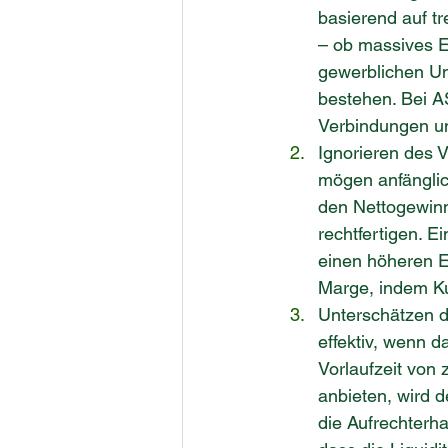
basierend auf t
– ob massives E
gewerblichen Umf
bestehen. Bei AS
Verbindungen un
Ignorieren des 
mögen anfänglic
den Nettogewinn
rechtfertigen. E
einen höheren Ei
Marge, indem Ku
Unterschätzen d
effektiv, wenn d
Vorlaufzeit von
anbieten, wird 
die Aufrechterha