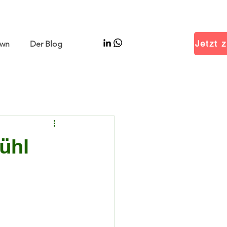
–11 | Hall W5 Booth B25
Jetzt z
wn
Der Blog
ühl