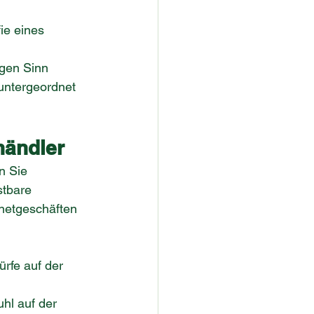
ie eines 
gen Sinn 
untergeordnet 
händler
n Sie 
stbare 
rnetgeschäften 
rfe auf der 
hl auf der 