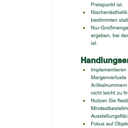
Preispunkt ist.
Nischenästhetik:
bestimmten stat
Nur-Großmengen-
ergeben, bei de
ist.
Handlungsem
Implementieren 
Margenverluste 
Artikelnummern a
nicht leicht zu f
Nutzen Sie flexi
Mindestbestellm
Ausstellungsflä
Fokus auf Objekt