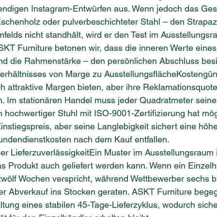
rendigen Instagram-Entwürfen aus. Wenn jedoch das Gest
schenholz oder pulverbeschichteter Stahl – den Strapaz
elds nicht standhält, wird er den Test im Ausstellungsr
KT Furniture betonen wir, dass die inneren Werte eines 
d die Rahmenstärke – den persönlichen Abschluss besi
Verhältnisses von Marge zu AusstellungsflächeKostengün
h attraktive Margen bieten, aber ihre Reklamationsquote
. Im stationären Handel muss jeder Quadratmeter seine
in hochwertiger Stuhl mit ISO-9001-Zertifizierung hat mö
nstiegspreis, aber seine Langlebigkeit sichert eine höher
ndendienstkosten nach dem Kauf entfallen.
er LieferzuverlässigkeitEin Muster im Ausstellungsraum i
as Produkt auch geliefert werden kann. Wenn ein Einzelh
 zwölf Wochen verspricht, während Wettbewerber sechs b
der Abverkauf ins Stocken geraten. ASKT Furniture bege
ltung eines stabilen 45-Tage-Lieferzyklus, wodurch sicher