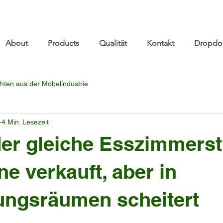
re.com 👋 See you at Furniture China 2026! | Sep 8
About
Products
Qualität
Kontakt
Dropdo
hten aus der Möbelindustrie
4 Min. Lesezeit
er gleiche Esszimmerst
ne verkauft, aber in
ungsräumen scheitert