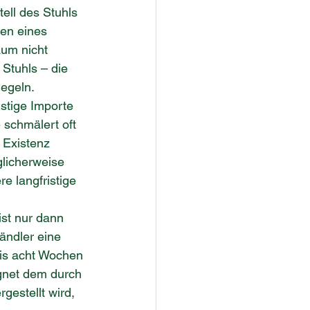
ell des Stuhls 
en eines 
aum nicht 
Stuhls – die 
egeln.
stige Importe 
 schmälert oft 
 Existenz 
glicherweise 
e langfristige 
st nur dann 
ändler eine 
is acht Wochen 
gnet dem durch 
gestellt wird, 