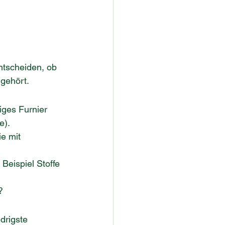
ntscheiden, ob 
 gehört.
iges Furnier 
e).
e mit 
Beispiel Stoffe 
?
drigste 