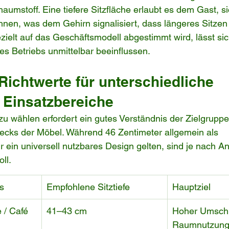
umstoff. Eine tiefere Sitzfläche erlaubt es dem Gast, sic
hnen, was dem Gehirn signalisiert, dass längeres Sitzen
ezielt auf das Geschäftsmodell abgestimmt wird, lässt sic
nes Betriebs unmittelbar beeinflussen.
ichtwerte für unterschiedliche 
 Einsatzbereiche
e zu wählen erfordert ein gutes Verständnis der Zielgrupp
ecks der Möbel. Während 46 Zentimeter allgemein als 
 ein universell nutzbares Design gelten, sind je nach A
ll.
s
Empfohlene Sitztiefe
Hauptziel
 / Café
41–43 cm
Hoher Umschla
Raumnutzun