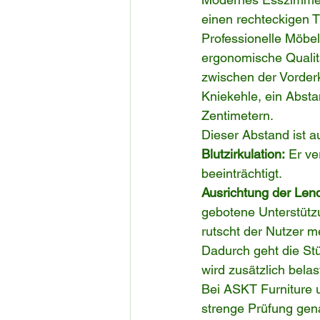
einen rechteckigen T
Professionelle Möbe
ergonomische Qualitä
zwischen der Vorderk
Kniekehle, ein Absta
Zentimetern.
Dieser Abstand ist 
Blutzirkulation:
 Er ve
beeinträchtigt.
Ausrichtung der Len
gebotene Unterstützun
rutscht der Nutzer m
Dadurch geht die St
wird zusätzlich belas
Bei ASKT Furniture u
strenge Prüfung gen