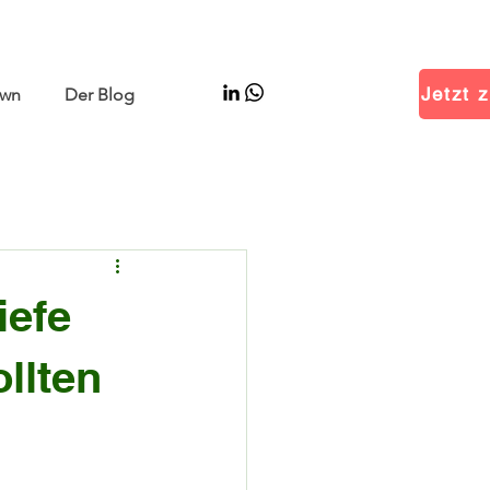
–11 | Hall W5 Booth B25
Jetzt z
wn
Der Blog
iefe
llten