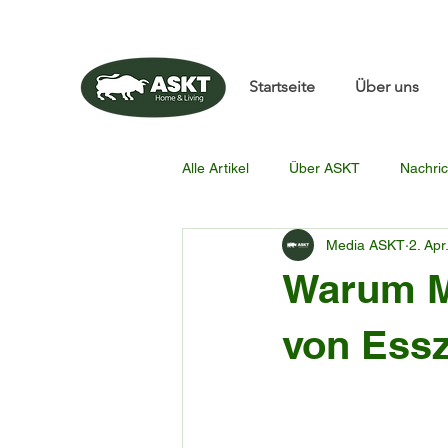
📧✨sunbin@asktfurnitu
Startseite
Über uns
Alle Artikel
Über ASKT
Nachric
Media ASKT
2. Apr
Warum Mö
von Essz