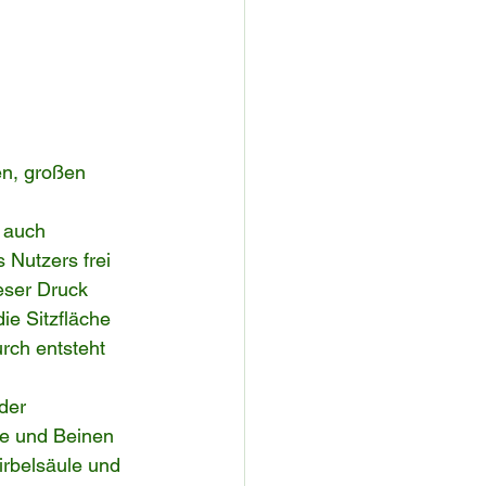
en, großen 
 auch 
 Nutzers frei 
eser Druck 
ie Sitzfläche 
rch entsteht 
der 
te und Beinen 
irbelsäule und 