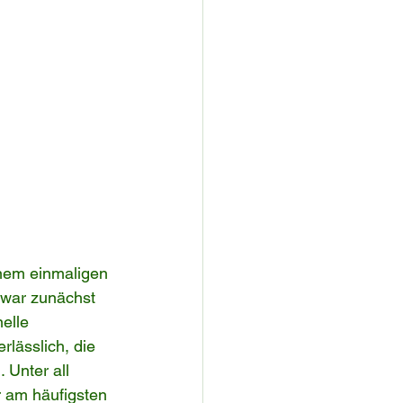
inem einmaligen 
zwar zunächst 
elle 
lässlich, die 
Unter all 
r am häufigsten 