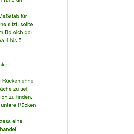
Maßstab für 
sitzt, sollte 
m Bereich der 
a 4 bis 5 
nkel 
er Rückenlehne 
che zu tief, 
on zu finden. 
r untere Rücken 
zess eine 
handel 