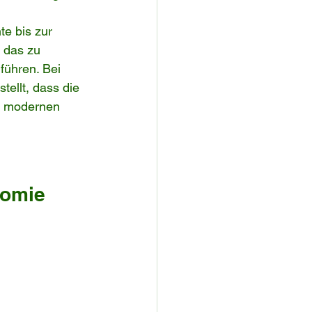
e bis zur 
 das zu 
ühren. Bei 
ellt, dass die 
in modernen 
nomie