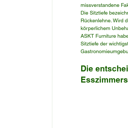
missverstandene Fakt
Die Sitztiefe bezeic
Rückenlehne. Wird d
körperlichem Unbeha
ASKT Furniture haben
Sitztiefe der wichtig
Gastronomieumgebun
Die entschei
Esszimmerst