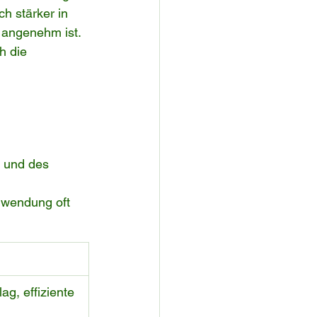
h stärker in 
 angenehm ist. 
h die 
e und des 
nwendung oft 
g, effiziente 
g