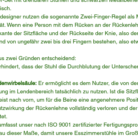
isch.
ldesigner nutzen die sogenannte Zwei-Finger-Regel als 
t. Wenn eine Person mit dem Rücken an der Rückenlehne 
ante der Sitzfläche und der Rückseite der Knie, also de
nd von ungefähr zwei bis drei Fingern bestehen, also etw
aus zwei Gründen entscheidend:
rhindert, dass der Stuhl die Durchblutung der Untersche
denwirbelsäule:
 Er ermöglicht es dem Nutzer, die von d
g im Lendenbereich tatsächlich zu nutzen. Ist die Sitzflä
eist nach vorn, um für die Beine eine angenehmere Positi
ützwirkung der Rückenlehne vollständig verloren und de
tet.
mfasst unser nach ISO 9001 zertifizierter Fertigungspro
au dieser Maße, damit unsere Esszimmerstühle im Groß