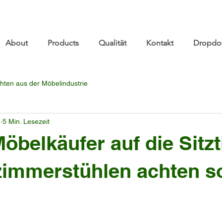
re.com 👋 See you at Furniture China 2026! | Sep 8
About
Products
Qualität
Kontakt
Dropdo
hten aus der Möbelindustrie
.
5 Min. Lesezeit
belkäufer auf die Sitzt
immerstühlen achten so