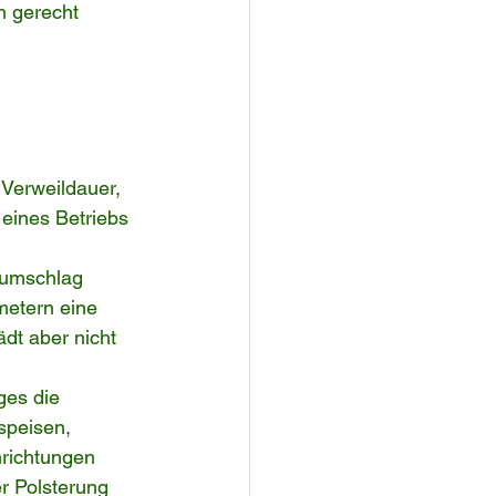
n gerecht 
 Verweildauer, 
 eines Betriebs 
humschlag 
metern eine 
dt aber nicht 
es die 
speisen, 
richtungen 
r Polsterung 