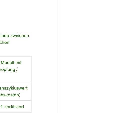
hiede zwischen 
chen 
 Modell mit 
öpfung / 
enszykluswert 
ebskosten)
 zertifiziert