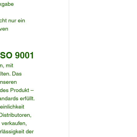
ckgabe 
cht nur ein 
ven 
ISO 9001
, mit 
lten. Das 
unseren 
edes Produkt – 
ndards erfüllt.
inlichkeit 
istributoren, 
 verkaufen, 
lässigkeit der 