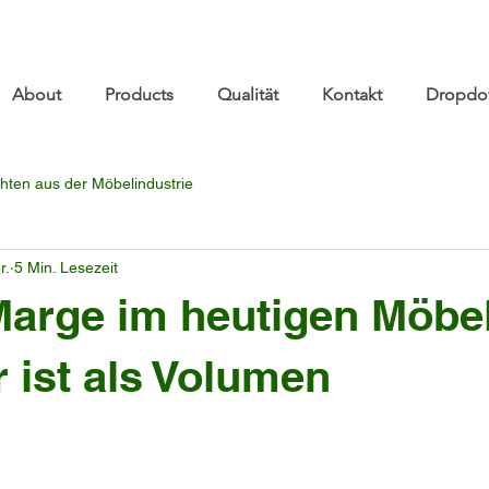
re.com 👋 See you at Furniture China 2026! | Sep 8
About
Products
Qualität
Kontakt
Dropdo
hten aus der Möbelindustrie
r.
5 Min. Lesezeit
arge im heutigen Möbe
r ist als Volumen