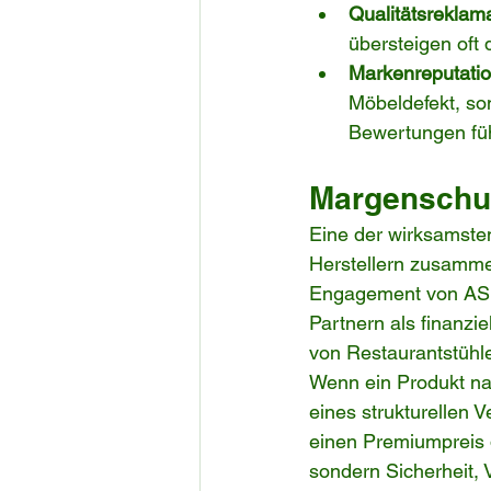
Qualitätsreklam
übersteigen oft
Markenreputatio
Möbeldefekt, so
Bewertungen füh
Margenschut
Eine der wirksamste
Herstellern zusammen
Engagement von ASKT
Partnern als finanzie
von Restaurantstühle
Wenn ein Produkt nac
eines strukturellen V
einen Premiumpreis d
sondern Sicherheit, V