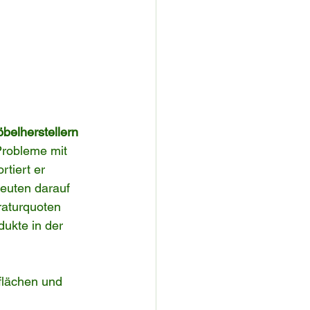
belherstellern
Probleme mit 
tiert er 
euten darauf 
raturquoten 
ukte in der 
flächen und 