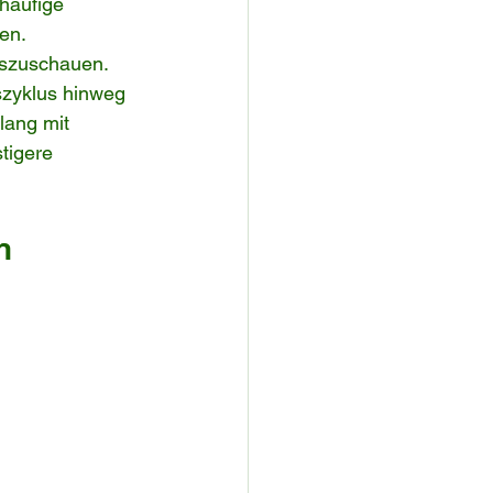
häufige 
en.
uszuschauen. 
szyklus hinweg 
lang mit 
tigere 
n 