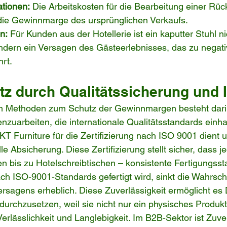
ationen:
 Die Arbeitskosten für die Bearbeitung einer Rü
 die Gewinnmarge des ursprünglichen Verkaufs.
n:
 Für Kunden aus der Hotellerie ist ein kaputter Stuhl ni
ndern ein Versagen des Gästeerlebnisses, das zu negati
rt.
z durch Qualitätssicherung und 
n Methoden zum Schutz der Gewinnmargen besteht darin
zuarbeiten, die internationale Qualitätsstandards einha
 Furniture für die Zertifizierung nach ISO 9001 dient 
lle Absicherung. Diese Zertifizierung stellt sicher, dass j
n bis zu Hotelschreibtischen – konsistente Fertigungssta
h ISO-9001-Standards gefertigt wird, sinkt die Wahrsche
ersagens erheblich. Diese Zuverlässigkeit ermöglicht es D
urchzusetzen, weil sie nicht nur ein physisches Produkt
erlässlichkeit und Langlebigkeit. Im B2B-Sektor ist Zuver