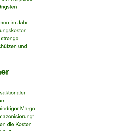
drigsten 
hmen im Jahr 
fungskosten 
 strenge 
chützen und 
er 
saktionaler 
um 
niedriger Marge 
Amazonisierung“ 
nen die Kosten 