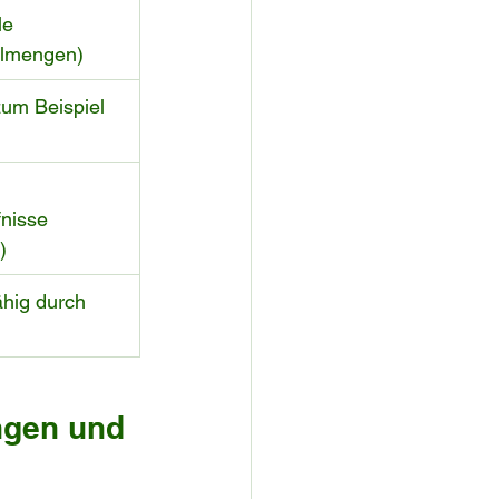
le 
llmengen)
zum Beispiel 
nisse 
)
hig durch 
ngen und 