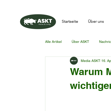
📧✨sunbin@asktfurnitu
Startseite
Über uns
Alle Artikel
Über ASKT
Nachric
Media ASKT
16. Ap
Warum M
wichtige