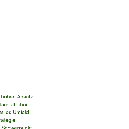
, hohen Absatz 
schaftlicher 
tiles Umfeld 
rategie 
n Schwerpunkt 