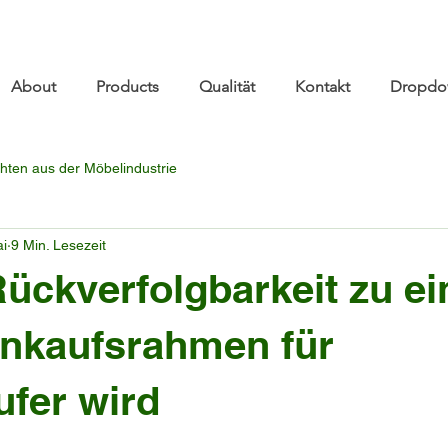
re.com 👋 See you at Furniture China 2026! | Sep 8
About
Products
Qualität
Kontakt
Dropdo
hten aus der Möbelindustrie
ai
9 Min. Lesezeit
ückverfolgbarkeit zu e
inkaufsrahmen für
fer wird