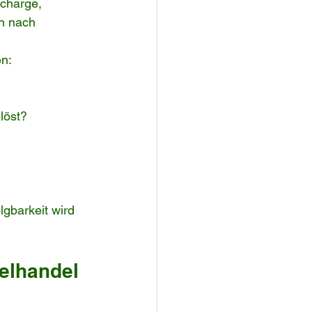
scharge, 
n nach 
en:
löst?
lgbarkeit wird 
elhandel 