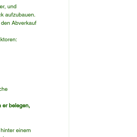
er, und 
ck aufzubauen. 
 den Abverkauf 
aktoren:
che 
 er belegen, 
 hinter einem 