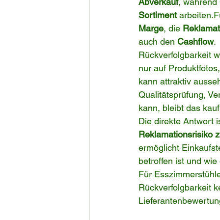
Abverkauf
, während 
Sortiment
 arbeiten.F
Marge
, die 
Reklamat
auch den 
Cashflow
.
Rückverfolgbarkeit w
nur auf Produktfotos
kann attraktiv ausse
Qualitätsprüfung, V
kann, bleibt das kau
Die direkte Antwort is
Reklamationsrisiko z
ermöglicht Einkaufs
betroffen ist und wie
Für Esszimmerstühle
Rückverfolgbarkeit k
Lieferantenbewertun