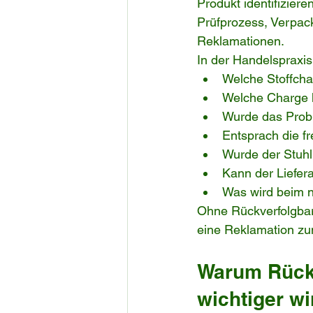
Produkt identifizier
Prüfprozess, Verpa
Reklamationen.
In der Handelspraxis
Welche Stoffch
Welche Charge h
Wurde das Probl
Entsprach die f
Wurde der Stuhl
Kann der Liefer
Was wird beim n
Ohne Rückverfolgbark
eine Reklamation zu
Warum Rückv
wichtiger wi