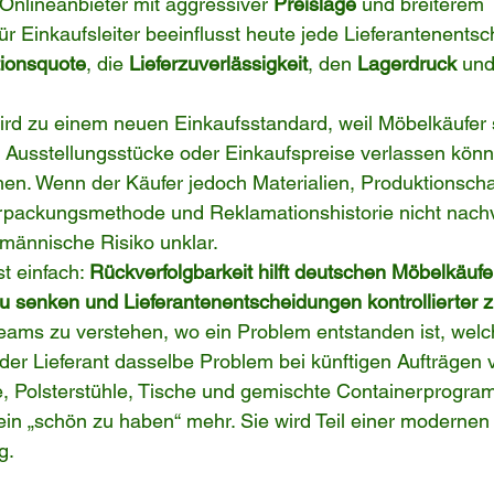
Onlineanbieter mit aggressiver 
Preislage
 und breiterem 
ür Einkaufsleiter beeinflusst heute jede Lieferantenentsc
ionsquote
, die 
Lieferzuverlässigkeit
, den 
Lagerdruck
 un
ird zu einem neuen Einkaufsstandard, weil Möbelkäufer 
, Ausstellungsstücke oder Einkaufspreise verlassen könn
hen. Wenn der Käufer jedoch Materialien, Produktionscha
erpackungsmethode und Reklamationshistorie nicht nachv
fmännische Risiko unklar.
t einfach: 
Rückverfolgbarkeit hilft deutschen Möbelkäufe
u senken und Lieferantenentscheidungen kontrollierter zu
teams zu verstehen, wo ein Problem entstanden ist, wel
 der Lieferant dasselbe Problem bei künftigen Aufträgen v
, Polsterstühle, Tische und gemischte Containerprogram
ein „schön zu haben“ mehr. Sie wird Teil einer modernen
g.