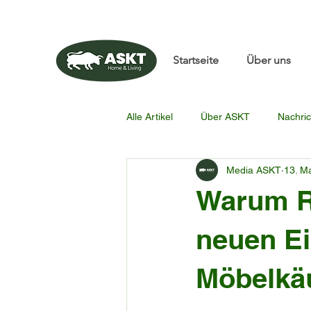
📧✨sunbin@asktfurnitu
Startseite
Über uns
Alle Artikel
Über ASKT
Nachric
Media ASKT
13. M
Warum R
neuen E
Möbelkäu