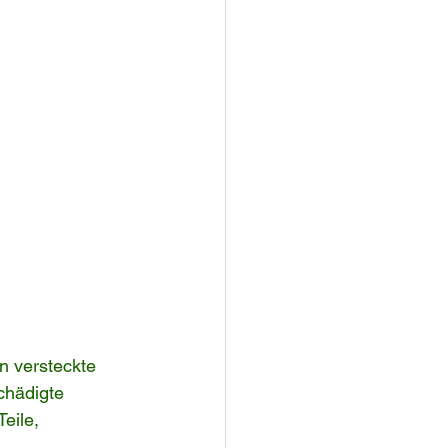
n versteckte 
chädigte 
eile, 