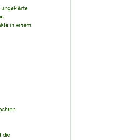
 ungeklärte 
ms.
kte in einem 
echten 
 die 