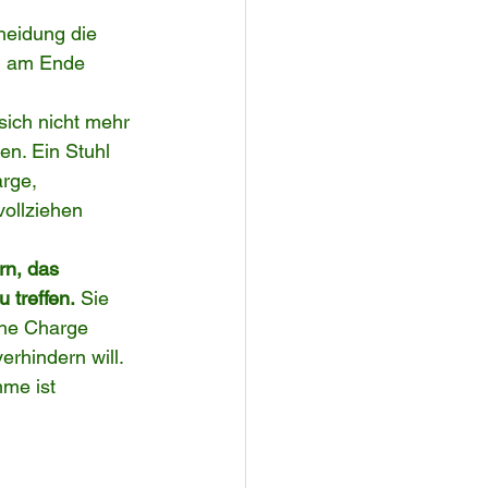
heidung die 
d am Ende 
sich nicht mehr 
en. Ein Stuhl 
rge, 
ollziehen 
rn, das 
 treffen.
 Sie 
che Charge 
erhindern will.
me ist 
 