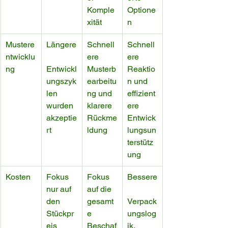
Komple
Optione
xität
n
Mustere
Längere
Schnell
Schnell
ntwicklu
ere 
ere 
ng
Entwickl
Musterb
Reaktio
ungszyk
earbeitu
n und 
len 
ng und 
effizient
wurden 
klarere 
ere 
akzeptie
Rückme
Entwick
rt
ldung
lungsun
terstütz
ung
Kosten
Fokus 
Fokus 
Bessere
nur auf 
auf die 
den 
gesamt
Verpack
Stückpr
e 
ungslog
eis
Beschaf
ik, 