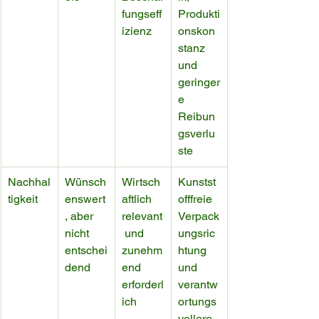
fungseff
Produkti
izienz
onskon
stanz 
und 
geringer
e 
Reibun
gsverlu
ste
Nachhal
Wünsch
Wirtsch
Kunstst
tigkeit
enswert
aftlich 
offfreie 
, aber 
relevant
Verpack
nicht 
 und 
ungsric
entschei
zunehm
htung 
dend
end 
und 
erforderl
verantw
ich
ortungs
vollere 