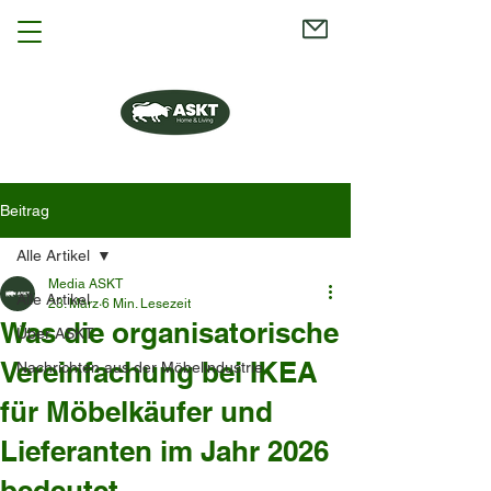
Beitrag
Alle Artikel
Media ASKT
Alle Artikel
23. März
6 Min. Lesezeit
Was die organisatorische
Über ASKT
Vereinfachung bei IKEA
Nachrichten aus der Möbelindustrie
für Möbelkäufer und
Lieferanten im Jahr 2026
bedeutet