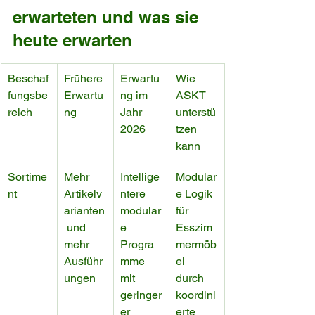
erwarteten und was sie 
heute erwarten
Beschaf
Frühere 
Erwartu
Wie 
fungsbe
Erwartu
ng im 
ASKT 
reich
ng
Jahr 
unterstü
2026
tzen 
kann
Sortime
Mehr 
Intellige
Modular
nt
Artikelv
ntere 
e Logik 
arianten
modular
für 
 und 
e 
Esszim
mehr 
Progra
mermöb
Ausführ
mme 
el 
ungen
mit 
durch 
geringer
koordini
er 
erte 