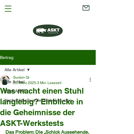
Beitrag
Alle Artikel
Sunbin Qi
Alle Artikel
25. März 2025
3 Min. Lesezeit
Was macht einen Stuhl
Über ASKT
langlebig? Einblicke in
Nachrichten aus der Möbelindustrie
die Geheimnisse der
ASKT-Werkstests
Das Problem: Die „Schick Aussehende, 