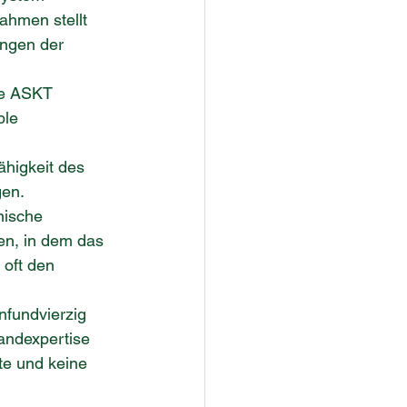
ahmen stellt 
ungen der 
ie ASKT 
ble 
ähigkeit des 
gen.
nische 
en, in dem das 
oft den 
nfundvierzig 
andexpertise 
te und keine 