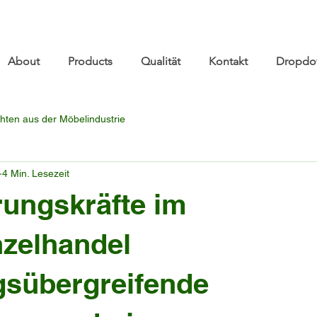
re.com 👋 See you at Furniture China 2026! | Sep 8
About
Products
Qualität
Kontakt
Dropdo
hten aus der Möbelindustrie
4 Min. Lesezeit
ungskräfte im
zelhandel
gsübergreifende