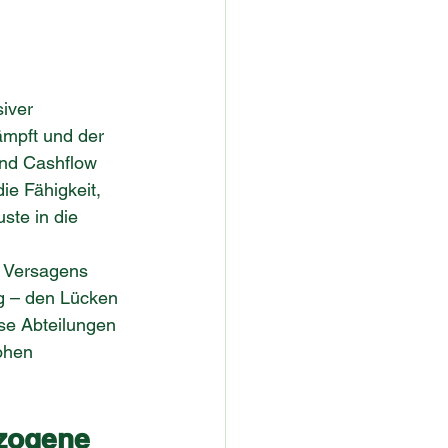
iver 
ämpft und der 
und Cashflow 
ie Fähigkeit, 
ste in die 
 Versagens 
ng – den Lücken 
se Abteilungen 
ohen 
zogene 