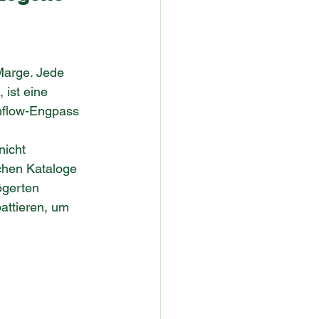
Marge. Jede 
ist eine 
hflow-Engpass 
nicht 
chen Kataloge 
ögerten 
attieren, um 