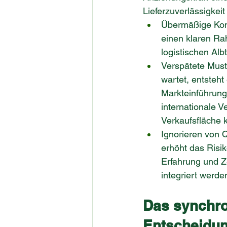
Lieferzuverlässigkei
Übermäßige Kompl
einen klaren Ra
logistischen Al
Verspätete Must
wartet, entsteht
Markteinführung
internationale 
Verkaufsfläche k
Ignorieren von Q
erhöht das Risi
Erfahrung und Ze
integriert werd
Das synchro
Entscheidun