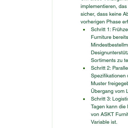
implementieren, das 
sicher, dass keine A
vorherigen Phase erfü
Schritt 1: Frühz
Furniture bereit
Mindestbestell
Designunterstütz
Sortiments zu te
Schritt 2: Paral
Spezifikationen
Muster freigege
Übergang vom La
Schritt 3: Logis
Tagen kann die L
von ASKT Furnitu
Variable ist.