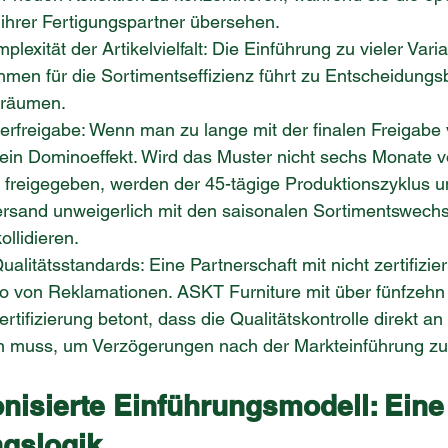
t ihrer Fertigungspartner übersehen.
exität der Artikelvielfalt: Die Einführung zu vieler Vari
hmen für die Sortimentseffizienz führt zu Entscheidung
bträumen.
erfreigabe: Wenn man zu lange mit der finalen Freigabe
 ein Dominoeffekt. Wird das Muster nicht sechs Monate v
 freigegeben, werden der 45-tägige Produktionszyklus u
Versand unweigerlich mit den saisonalen Sortimentswechs
ollidieren.
ualitätsstandards: Eine Partnerschaft mit nicht zertifizier
ko von Reklamationen. ASKT Furniture mit über fünfzehn
rtifizierung betont, dass die Qualitätskontrolle direkt an
en muss, um Verzögerungen nach der Markteinführung z
nisierte Einführungsmodell: Eine
gslogik