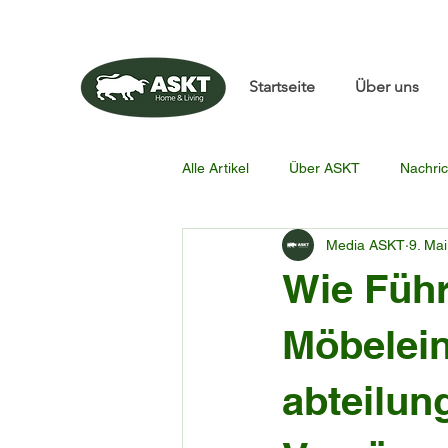
📧✨sunbin@asktfurnitu
Startseite
Über uns
Alle Artikel
Über ASKT
Nachric
Media ASKT
9. Mai
Wie Führ
Möbelein
abteilun