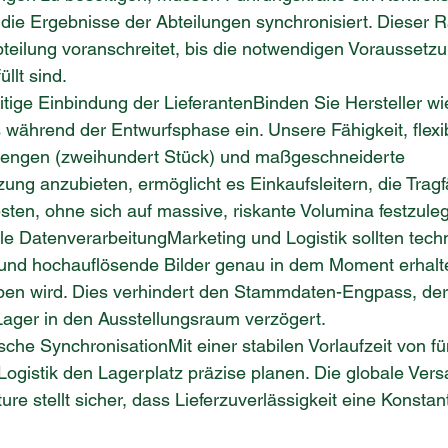
die Ergebnisse der Abteilungen synchronisiert. Dieser R
bteilung voranschreitet, bis die notwendigen Voraussetz
llt sind.
eitige Einbindung der LieferantenBinden Sie Hersteller w
s während der Entwurfsphase ein. Unsere Fähigkeit, flexi
mengen (zweihundert Stück) und maßgeschneiderte 
ung anzubieten, ermöglicht es Einkaufsleitern, die Tragf
sten, ohne sich auf massive, riskante Volumina festzule
lele DatenverarbeitungMarketing und Logistik sollten tech
 und hochauflösende Bilder genau in dem Moment erhalt
ben wird. Dies verhindert den Stammdaten-Engpass, der 
ger in den Ausstellungsraum verzögert.
tische SynchronisationMit einer stabilen Vorlaufzeit von fü
ogistik den Lagerplatz präzise planen. Die globale Vers
re stellt sicher, dass Lieferzuverlässigkeit eine Konstan