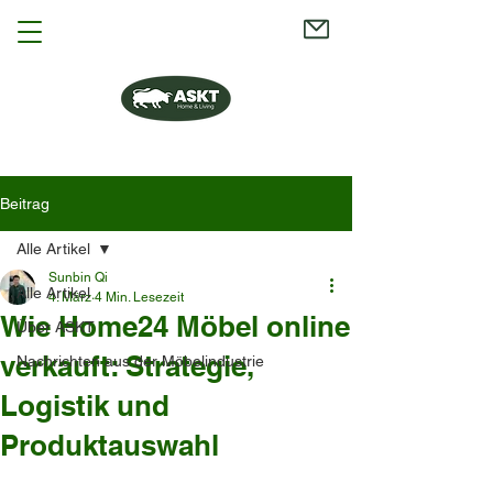
Beitrag
Alle Artikel
Sunbin Qi
Alle Artikel
4. März
4 Min. Lesezeit
Wie Home24 Möbel online
Über ASKT
verkauft: Strategie,
Nachrichten aus der Möbelindustrie
Logistik und
Produktauswahl