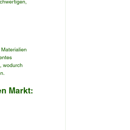
ochwertigen, 
 Materialien 
entes 
t, wodurch 
n.
n Markt: 