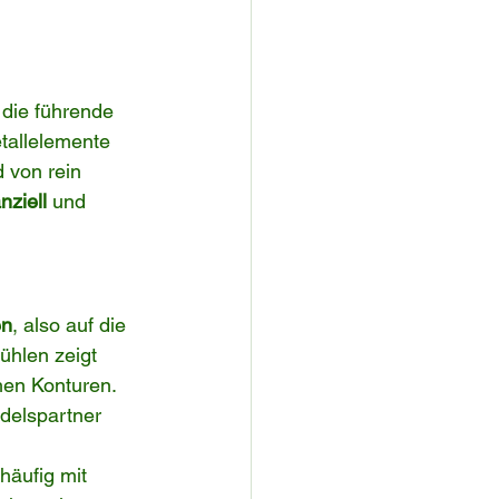
die führende 
etallelemente 
 von rein 
nziell
 und 
en
, also auf die 
hlen zeigt 
hen Konturen. 
delspartner 
häufig mit 