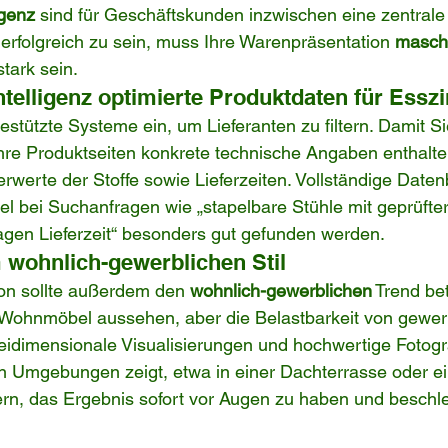
igenz
 sind für Geschäftskunden inzwischen eine zentrale
rfolgreich zu sein, muss Ihre Warenpräsentation 
masch
stark sein.
Intelligenz optimierte Produktdaten für Ess
estützte Systeme ein, um Lieferanten zu filtern. Damit S
hre Produktseiten konkrete technische Angaben enthalte
rwerte der Stoffe sowie Lieferzeiten. Vollständige Daten
kel bei Suchanfragen wie „stapelbare Stühle mit geprüfter
agen Lieferzeit“ besonders gut gefunden werden.
wohnlich-gewerblichen Stil
on sollte außerdem den 
wohnlich-gewerblichen
 Trend be
 Wohnmöbel aussehen, aber die Belastbarkeit von gewer
reidimensionale Visualisierungen und hochwertige Fotogra
ten Umgebungen zeigt, etwa in einer Dachterrasse oder ei
ern, das Ergebnis sofort vor Augen zu haben und beschl