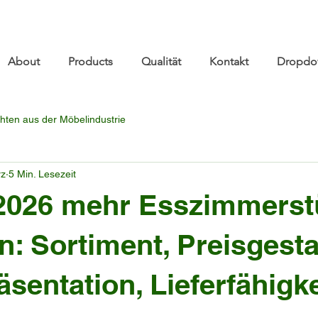
re.com 👋 See you at Furniture China 2026! | Sep 8
About
Products
Qualität
Kontakt
Dropdo
hten aus der Möbelindustrie
rz
5 Min. Lesezeit
 2026 mehr Esszimmerst
n: Sortiment, Preisgesta
sentation, Lieferfähigke