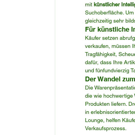
mit 
künstlicher Intell
Suchoberfläche. Um e
gleichzeitig sehr bild
Für künstliche 
Käufer setzen abrufg
verkaufen, müssen I
Tragfähigkeit, Scheue
dafür, dass Ihre Arti
und fünfundvierzig T
Der Wandel zum 
Die Warenpräsentati
die wie hochwertige
Produkten liefern. D
in erlebnisorientier
Lounge, helfen Käuf
Verkaufsprozess.