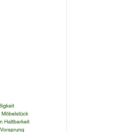
igkeit 
s Möbelstück 
 Haltbarkeit 
 Vorsprung 