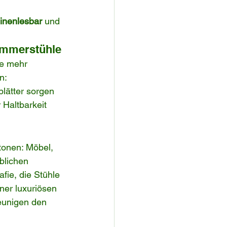
 
inenlesbar
 und 
zimmerstühle
ie mehr 
n: 
blätter sorgen 
 Haltbarkeit 
tonen: Möbel, 
blichen 
fie, die Stühle 
ner luxuriösen 
eunigen den 