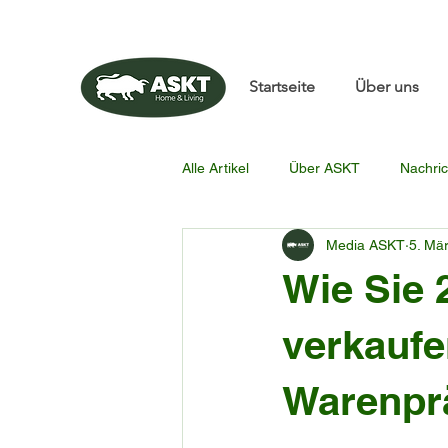
📧✨sunbin@asktfurnitu
Startseite
Über uns
Alle Artikel
Über ASKT
Nachric
Media ASKT
5. Mä
Wie Sie
verkaufe
Warenprä