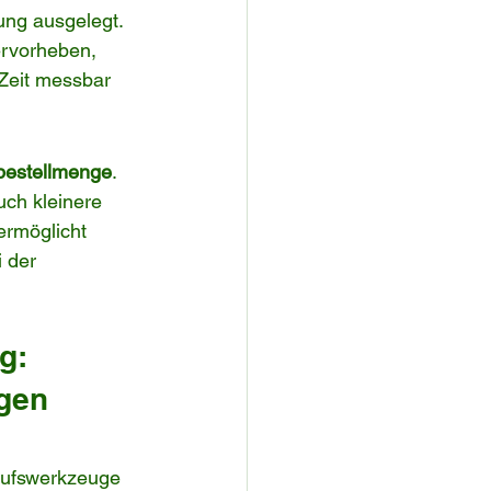
ung ausgelegt. 
rvorheben, 
Zeit messbar 
bestellmenge
. 
uch kleinere 
ermöglicht 
i der 
g: 
gen 
kaufswerkzeuge 