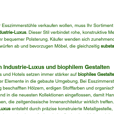
Esszimmerstühle verkaufen wollen, muss Ihr Sortiment 
dustrie-Luxus
. Dieser Stil verbindet rohe, konstruktive M
ehr bequemer Polsterung. Käufer wenden sich zunehmend
würfen ab und bevorzugen Möbel, die gleichzeitig 
substa
n Industrie-Luxus und biophilem Gestalten
 und Hotels setzen immer stärker auf 
biophiles Gestalt
her Elemente in die gebaute Umgebung. Bei Esszimmerstü
ig beschafften Hölzern, erdigen Stofffarben und organisc
d in die neuesten Kollektionen eingeflossen, damit Han
en, die zeitgenössische Innenarchitektur wirklich treffen.
Luxus
 entsteht durch präzise konstruierte Metallgestelle, 