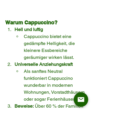
Warum Cappuccino?
Hell und luftig
Cappuccino bietet eine 
gedämpfte Helligkeit, die 
kleinere Essbereiche 
geräumiger wirken lässt.
Universelle Anziehungskraft
Als sanftes Neutral 
funktioniert Cappuccino 
wunderbar in modernen 
Wohnungen, Vorstadthäusern 
oder sogar Ferienhäusern.
Beweise:
 Über 60 % der Familien 
in meinen Interviews bemerkten, 
dass hellere Brauntöne und Beige-
Paletten ihnen ein „sauberes und 