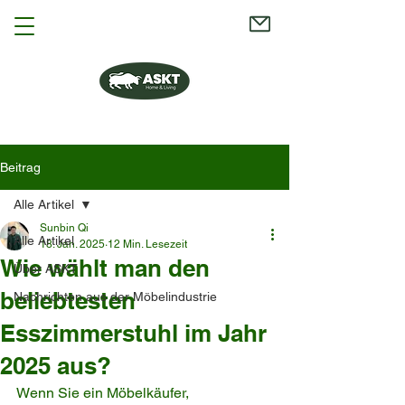
Beitrag
Alle Artikel
Sunbin Qi
Alle Artikel
18. Jan. 2025
12 Min. Lesezeit
Wie wählt man den
Über ASKT
beliebtesten
Nachrichten aus der Möbelindustrie
Esszimmerstuhl im Jahr
2025 aus?
Wenn Sie ein Möbelkäufer, 