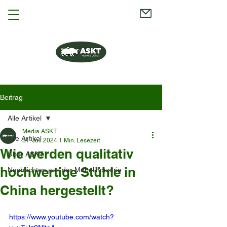
Beitrag
Alle Artikel
Media ASKT
Alle Artikel
31. Juli 2024
1 Min. Lesezeit
Wie werden qualitativ
Über ASKT
hochwertige Stühle in
Nachrichten aus der Möbelindustrie
China hergestellt?
https://www.youtube.com/watch?