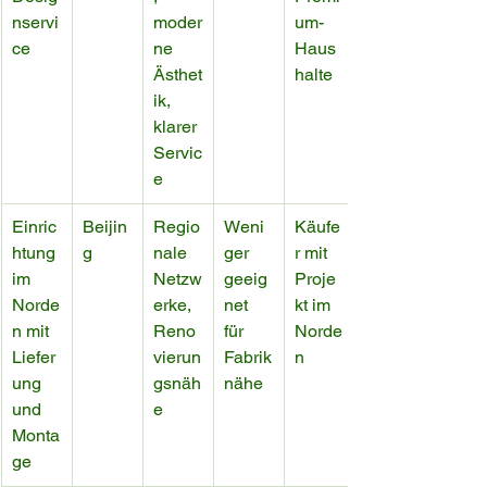
nservi
moder
um-
ce
ne 
Haus
Ästhet
halte
ik, 
klarer 
Servic
e
Einric
Beijin
Regio
Weni
Käufe
htung 
g
nale 
ger 
r mit 
im 
Netzw
geeig
Proje
Norde
erke, 
net 
kt im 
n mit 
Reno
für 
Norde
Liefer
vierun
Fabrik
n
ung 
gsnäh
nähe
und 
e
Monta
ge