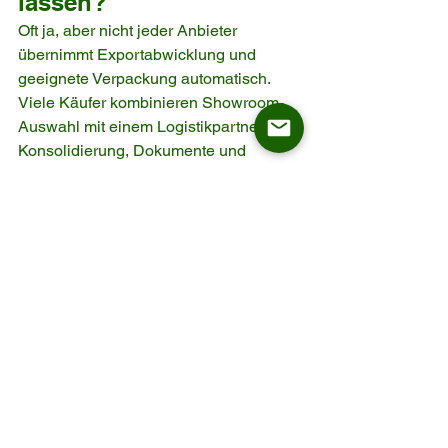
lassen?
Oft ja, aber nicht jeder Anbieter 
übernimmt Exportabwicklung und 
geeignete Verpackung automatisch. 
Viele Käufer kombinieren Showroom-
Auswahl mit einem Logistikpartner, der 
Konsolidierung, Dokumente und 
Transportschutz organisiert.
Wie prüfe ich Qualität, 
wenn ich kein Experte 
bin?
Nutze eine Checkliste: 
Rahmenmaterial, Verbindungen, 
Polsteraufbau, Bezugsklasse, 
Beschläge, Garantie, 
Verpackungsstandard. Bei größeren 
Aufträgen hilft eine unabhängige 
Endkontrolle vor Versand.