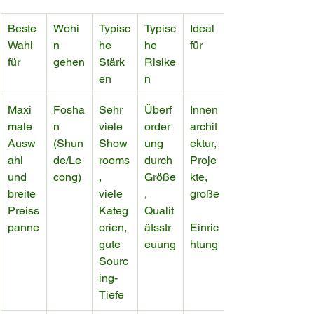
Beste 
Wohi
Typisc
Typisc
Ideal 
Wahl 
n 
he 
he 
für
für
gehen
Stärk
Risike
en
n
Maxi
Fosha
Sehr 
Überf
Innen
male 
n 
viele 
order
archit
Ausw
(Shun
Show
ung 
ektur, 
ahl 
de/Le
rooms
durch 
Proje
und 
cong)
, 
Größe
kte, 
breite 
viele 
, 
große
Preiss
Kateg
Qualit
panne
orien, 
ätsstr
Einric
gute 
euung
htung
Sourc
ing-
Tiefe