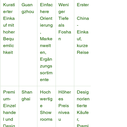
Kurati
Guan
Einfac
Weni
Erster
erter 
gzhou
here 
ger 
Einka
Orient
Tiefe 
China
uf mit 
ierung
als 
-
hoher 
, 
Fosha
Einka
Bequ
Marke
n
uf, 
emlic
nwelt
kurze 
hkeit
en, 
Reise
Ergän
zungs
sortim
ente
Premi
Shan
Hoch
Höher
Desig
um-
ghai
wertig
es 
norien
Einzel
e 
Preis
tierte 
hande
Show
nivea
Käufe
l und 
rooms
u
r, 
Desig
, 
Premi