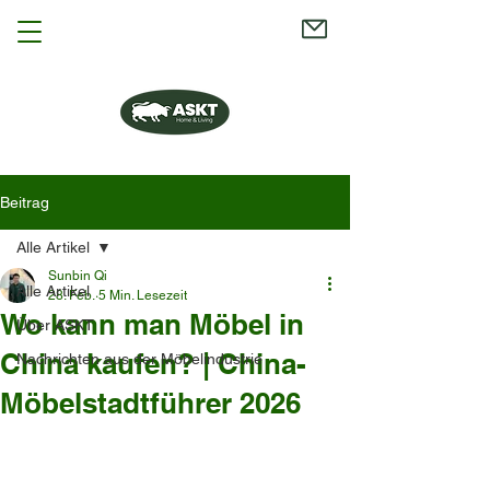
Beitrag
Alle Artikel
Sunbin Qi
Alle Artikel
28. Feb.
5 Min. Lesezeit
Wo kann man Möbel in
Über ASKT
China kaufen? | China-
Nachrichten aus der Möbelindustrie
Möbelstadtführer 2026