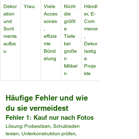
Dekor
Yiwu
Viele 
Nicht 
Händl
ation 
Acces
die 
er, E-
und 
soires
größt
Com
Sorti
, 
e 
merce
ments
effizie
Tiefe 
, 
aufba
nte 
bei 
Dekor
u
Bünd
große
lastig
elung
n 
e 
Möbel
Proje
n
kte
Häufige Fehler und wie 
du sie vermeidest
Fehler 1: Kauf nur nach Fotos
Lösung: Probesitzen, Schubladen 
testen, Unterkonstruktion prüfen, 