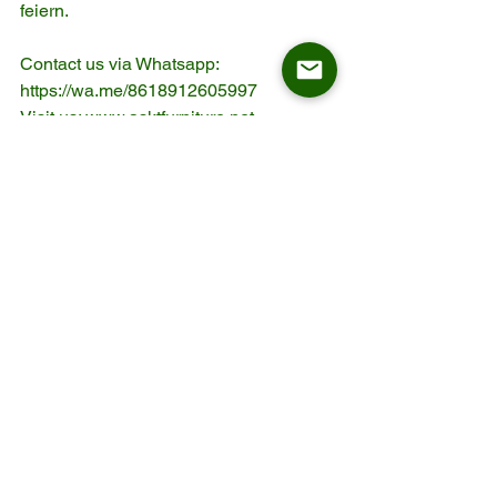
feiern.
Contact us via Whatsapp: 
https://wa.me/8618912605997
Visit us: www.asktfurniture.net
Email: 
sales@sinoaskt.com/
inquiry@sinoaskt.
com
Alle ansehen
Aktuelle Beiträge