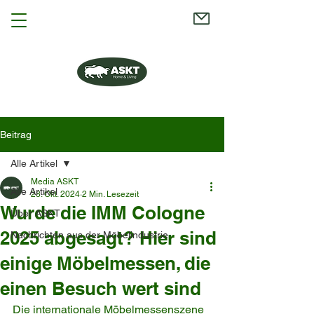
Beitrag
Alle Artikel
Media ASKT
Alle Artikel
28. Okt. 2024
2 Min. Lesezeit
Wurde die IMM Cologne
Über ASKT
2025 abgesagt? Hier sind
Nachrichten aus der Möbelindustrie
einige Möbelmessen, die
einen Besuch wert sind
Die internationale Möbelmessenszene 