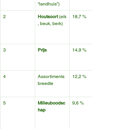
“landhuis”)
2
Houtsoort
 (eik
18,7 %
, beuk, berk)
3
Prijs
14,9 %
4
Assortiments
12,2 %
breedte
5
Milieuboodsc
9,6 %
hap