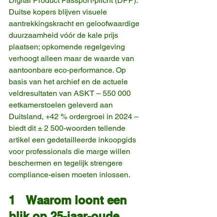
Digital Product Passport-plicht (DPP). 
Duitse kopers blijven visuele 
aantrekkingskracht en geloofwaardige 
duurzaamheid vóór de kale prijs 
plaatsen; opkomende regelgeving 
verhoogt alleen maar de waarde van 
aantoonbare eco-performance. Op 
basis van het archief en de actuele 
veldresultaten van ASKT – 550 000 
eetkamerstoelen geleverd aan 
Duitsland, +42 % ordergroei in 2024 – 
biedt dit ± 2 500-woorden tellende 
artikel een gedetailleerde inkoopgids 
voor professionals die marge willen 
beschermen en tegelijk strengere 
compliance-eisen moeten inlossen.
1 Waarom loont een 
blik op 25-jaar-oude 