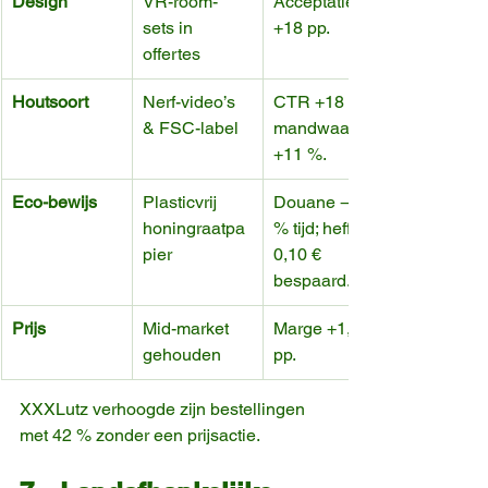
Design
VR-room-
Acceptatie 
sets in 
+18 pp.
offertes
Houtsoort
Nerf-video’s 
CTR +18 %, 
& FSC-label
mandwaarde 
+11 %.
Eco-bewijs
Plasticvrij 
Douane −30 
honingraatpa
% tijd; heffing 
pier
0,10 € 
bespaard.
Prijs
Mid-market 
Marge +1,9 
gehouden
pp.
XXXLutz verhoogde zijn bestellingen 
met 42 % zonder een prijsactie.