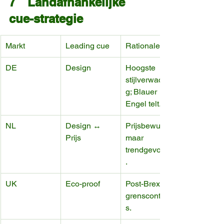
7 Landafhankelijke 
cue-strategie
Markt
Leading cue
Rationale
DE
Design
Hoogste 
stijlverwachtin
g; Blauer 
Engel telt.
NL
Design ↔ 
Prijsbewust, 
Prijs
maar 
trendgevoelig
.
UK
Eco-proof
Post-Brexit-
grenscontrole
s.