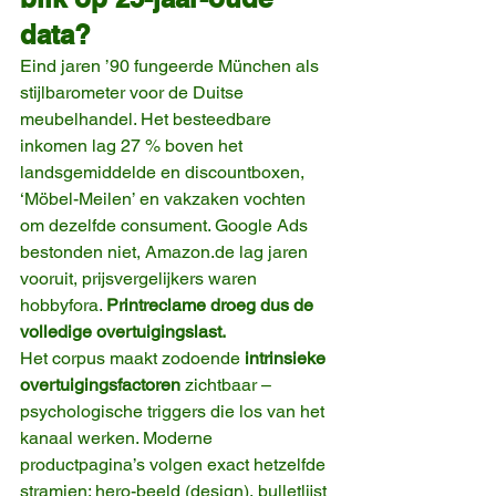
data?
Eind jaren ’90 fungeerde München als 
stijlbarometer voor de Duitse 
meubelhandel. Het besteedbare 
inkomen lag 27 % boven het 
landsgemiddelde en discountboxen, 
‘Möbel-Meilen’ en vakzaken vochten 
om dezelfde consument. Google Ads 
bestonden niet, 
Amazon.de
 lag jaren 
vooruit, prijsvergelijkers waren 
hobbyfora. 
Printreclame droeg dus de 
volledige overtuigingslast.
Het corpus maakt zodoende 
intrinsieke 
overtuigingsfactoren
 zichtbaar – 
psychologische triggers die los van het 
kanaal werken. Moderne 
productpagina’s volgen exact hetzelfde 
stramien: hero-beeld (design), bulletlijst 