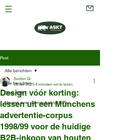
Post
Alle berichten
Sunbin Qi
Alle berichten
28 apr 2025
4 minuten om te lezen
Design vóór korting:
Over ASKT
lessen uit een Münchens
Nieuws over de meubelindustrie
advertentie-corpus
1998/99 voor de huidige
B2B-inkoop van houten