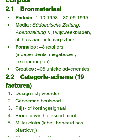
2.1 Bronmateriaal
Periode
 : 1-10-1998 – 30-09-1999
Media
 : 
Süddeutsche Zeitung
, 
Abendzeitung
, vijf wijkweekbladen, 
elf huis-aan-huismagazines
Formules
 : 43 retailers 
(independents, megaboxen, 
inkoopgroepen)
Creaties
 : 406 unieke advertenties
2.2 Categorie-schema (19 
factoren)
Design / stijlwoorden
Genoemde houtsoort
Prijs- of kortingssignaal
Breedte van het assortiment
Milieuclaim (label, beheerd bos, 
plasticvrij)