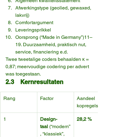
Algemeen kwaliteitsstatement
Afwerkingstype (geolied, gewaxed, 
lakvrij)
Comfortargument
Leveringsprikkel
Oorsprong (“Made in Germany”)11–
19. Duurzaamheid, praktisch nut, 
service, financiering e.d.
Twee tweetalige coders behaalden κ = 
0,87; meervoudige codering per advert 
was toegestaan.
2.3 Kernresultaten
Rang
Factor
Aandeel 
kopregels
1
Design-
28,2 %
taal
 (“modern”
, “klassiek”, 