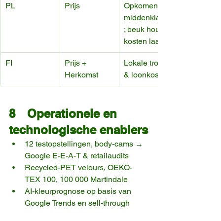
PL
Prijs
Opkomende 
middenklasse
; beuk houdt 
kosten laag.
FI
Prijs + 
Lokale trots 
Herkomst
& loonkosten.
8 Operationele en 
technologische enablers
12 test­opstellingen, body-cams → 
Google E-E-A-T & retailaudits
Recycled-PET velours, OEKO-
TEX 100, 100 000 Martindale
AI-kleurprognose op basis van 
Google Trends en sell-through