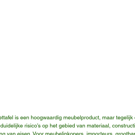
ttafel is een hoogwaardig meubelproduct, maar tegelijk
uidelijke risico’s op het gebied van materiaal, constructi
ng van eisen. Voor meubelinkopers, importeurs, groothan