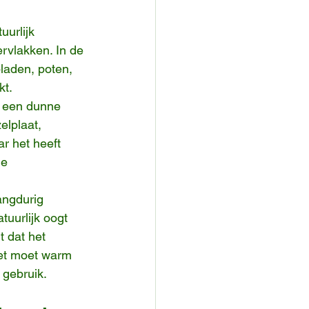
uurlijk 
ervlakken. In de 
laden, poten, 
kt.
t een dunne 
lplaat, 
r het heeft 
de 
angdurig 
tuurlijk oogt 
 dat het 
et moet warm 
 gebruik.