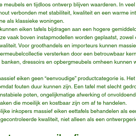
 meubels en tijdloos ontwerp blijven waarderen. In vee
ut verbonden met stabiliteit, kwaliteit en een warme inter
ne als klassieke woningen.
kunnen eiken tafels bijdragen aan een hogere gemiddel
e vaak boven instapmodellen worden geplaatst, zowel qu
liteit. Voor groothandels en importeurs kunnen massief
ermeubelcollectie versterken door een betrouwbaar kern
, banken, dressoirs en opbergmeubels omheen kunnen 
massief eiken geen “eenvoudige” productcategorie is. Het 
omdat fouten duur kunnen zijn. Een tafel met slecht gedr
instabiele poten, ongelijkmatige afwerking of onvoldoen
aken die moeilijk en kostbaar zijn om af te handelen.
ijke inkopers massief eiken eettafels behandelen als ee
gecontroleerde kwaliteit, niet alleen als een ontwerpgeri