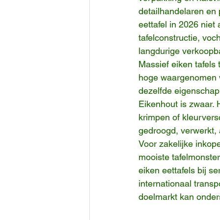
detailhandelaren en p
eettafel in 2026 niet
tafelconstructie, vo
langdurige verkoopba
Massief eiken tafels 
hoge waargenomen wa
dezelfde eigenschapp
Eikenhout is zwaar. 
krimpen of kleurversc
gedroogd, verwerkt, 
Voor zakelijke inkope
mooiste tafelmonster
eiken eettafels bij s
internationaal trans
doelmarkt kan onder