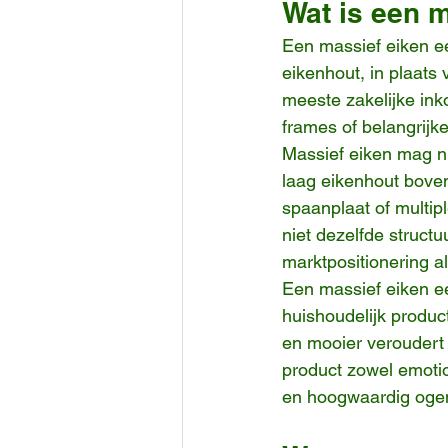
Wat is een m
Een massief eiken eet
eikenhout, in plaats 
meeste zakelijke ink
frames of belangrijk
Massief eiken mag ni
laag eikenhout boven
spaanplaat of multipl
niet dezelfde structu
marktpositionering a
Een massief eiken ee
huishoudelijk product
en mooier veroudert 
product zowel emoti
en hoogwaardig ogen