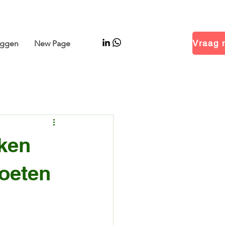
 Hal 14.1 · Stand B01
oggen
New Page
iken
moeten