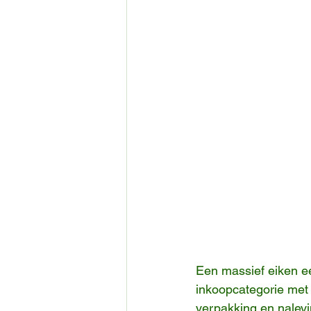
Een massief eiken ee
inkoopcategorie met d
verpakking en nalevi