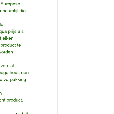
l Europese 
ieurstijl die 
de 
a prijs als 
 eiken 
product te 
worden 
vereist 
oogd hout, een 
de verpakking 
n 
cht product.