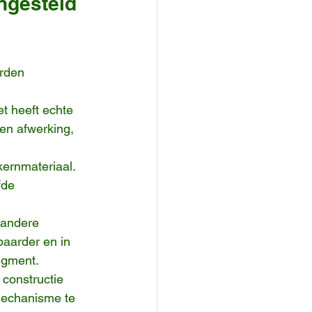
ngesteld 
rden 
et heeft echte 
 en afwerking, 
ernmateriaal. 
fde 
 andere 
aarder en in 
egment.
 constructie 
mechanisme te 