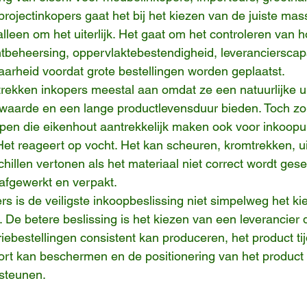
rojectinkopers gaat het bij het kiezen van de juiste mass
 alleen om het uiterlijk. Het gaat om het controleren van ho
chtbeheersing, oppervlaktebestendigheid, leverancierscapa
arheid voordat grote bestellingen worden geplaatst.
trekken inkopers meestal aan omdat ze een natuurlijke ui
arde en een lange productlevensduur bieden. Toch zor
en die eikenhout aantrekkelijk maken ook voor inkoopui
Het reageert op vocht. Het kan scheuren, kromtrekken, ui
hillen vertonen als het materiaal niet correct wordt gese
afgewerkt en verpakt.
rs is de veiligste inkoopbeslissing niet simpelweg het ki
. De betere beslissing is het kiezen van een leverancier 
eriebestellingen consistent kan produceren, het product ti
port kan beschermen en de positionering van het product 
steunen.