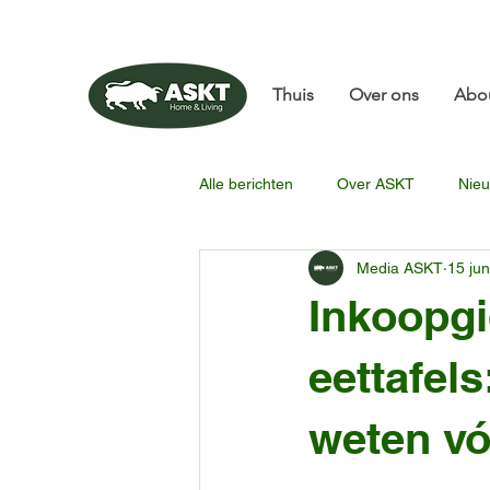
📧✨sunbin@asktfurni
Thuis
Over ons
Abo
Alle berichten
Over ASKT
Nieu
Media ASKT
15 jun
Inkoopgi
eettafel
weten vó