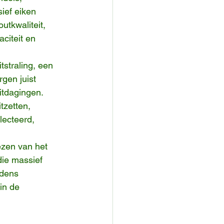
ief eiken 
utkwaliteit, 
citeit en 
tstraling, een 
gen juist 
tdagingen. 
tzetten, 
lecteerd, 
ezen van het 
die massief 
jdens 
in de 