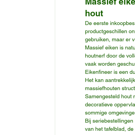
Massief eik
hout
De eerste inkoopbesli
productgeschillen on
gebruiken, maar er 
Massief eiken is natu
houtnerf door de voll
vaak worden geschuu
Eikenfineer is een d
Het kan aantrekkelijk
massiefhouten struct
Samengesteld hout me
decoratieve oppervla
sommige omgevingen 
Bij seriebestellingen
van het tafelblad, d