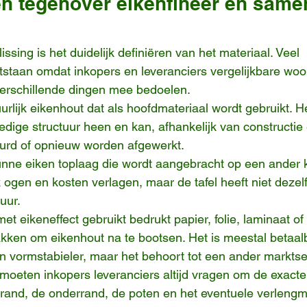
en tegenover eikenfineer en same
ssing is het duidelijk definiëren van het materiaal. Veel 
tstaan omdat inkopers en leveranciers vergelijkbare woo
verschillende dingen mee bedoelen.
urlijk eikenhout dat als hoofdmateriaal wordt gebruikt. H
edige structuur heen en kan, afhankelijk van constructie
rd of opnieuw worden afgewerkt.
unne eiken toplaag die wordt aangebracht op een ander k
 ogen en kosten verlagen, maar de tafel heeft niet dezel
uur.
t eikeneffect gebruikt bedrukt papier, folie, laminaat of
kken om eikenhout na te bootsen. Het is meestal betaalb
vormstabieler, maar het behoort tot een ander markts
 moeten inkopers leveranciers altijd vragen om de exacte
e rand, de onderrand, de poten en het eventuele verleng