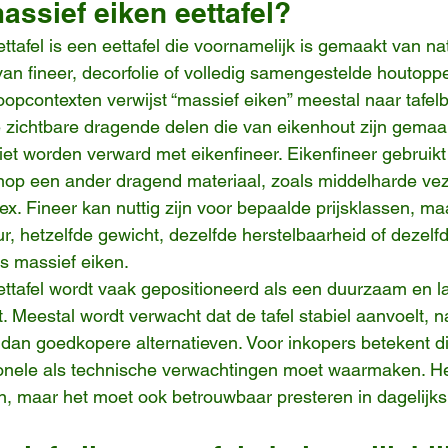
assief eiken eettafel?
tafel is een eettafel die voornamelijk is gemaakt van nat
van fineer, decorfolie of volledig samengestelde houtopp
oopcontexten verwijst “massief eiken” meestal naar tafelb
e zichtbare dragende delen die van eikenhout zijn gemaa
et worden verward met eikenfineer. Eikenfineer gebruik
op een ander dragend materiaal, zoals middelharde veze
ex. Fineer kan nuttig zijn voor bepaalde prijsklassen, maa
ur, hetzelfde gewicht, dezelfde herstelbaarheid of dezelf
ls massief eiken.
ttafel wordt vaak gepositioneerd als een duurzaam en l
. Meestal wordt verwacht dat de tafel stabiel aanvoelt, na
dan goedkopere alternatieven. Voor inkopers betekent dit
onele als technische verwachtingen moet waarmaken. H
, maar het moet ook betrouwbaar presteren in dagelijks