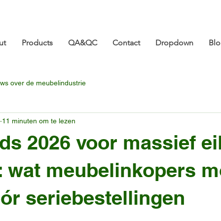
ture.com 👋 Tot ziens op CIFF 2026! | 18-21 maart |
ut
Products
QA&QC
Contact
Dropdown
Bl
ws over de meubelindustrie
11 minuten om te lezen
ds 2026 voor massief e
s: wat meubelinkopers 
ór seriebestellingen