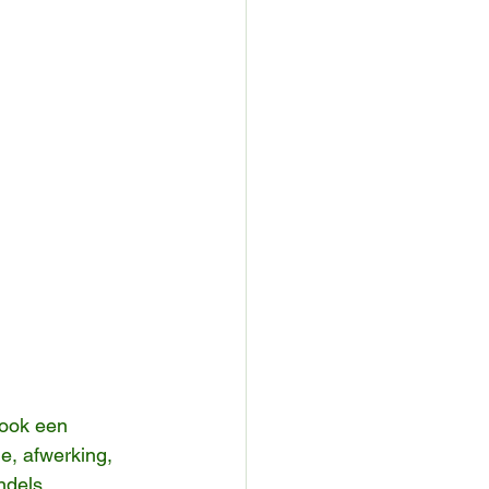
 ook een 
e, afwerking, 
dels, 