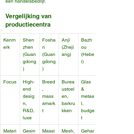
een handelsbedrijf.
Vergelijking van 
productiecentra
Kenm
Shen
Fosha
Anji 
Bazh
erk
zhen 
n 
(Zheji
ou 
(Guan
(Guan
ang)
(Hebe
gdong
gdong
i)
)
)
Focus
High-
Breed
Burea
Glas 
end 
, 
ustoel
& 
desig
mass
en, 
metaa
n, 
amark
barkru
l, 
R&D, 
t
kken
budge
luxe
t
Materi
Gesin
Massi
Mesh,
Gehar