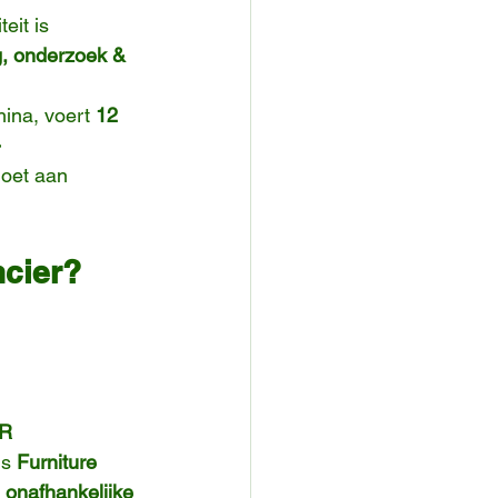
eit is 
g, onderzoek & 
hina, voert 
12 
-
doet aan 
ncier?
R
s 
Furniture 
 
onafhankelijke 