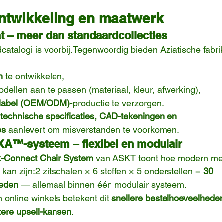
ntwikkeling en maatwerk
 – meer dan standaardcollecties
dcatalogi is voorbij.Tegenwoordig bieden Aziatische fabr
n
 te ontwikkelen,
ellen aan te passen (materiaal, kleur, afwerking),
e label (OEM/ODM)
-productie te verzorgen.
 
technische specificaties, CAD-tekeningen en 
es
 aanlevert om misverstanden te voorkomen.
A™-systeem – flexibel en modulair
Connect Chair System
 van ASKT toont hoe modern me
g kan zijn:2 zitschalen × 6 stoffen × 5 onderstellen = 
30 
heden
 — allemaal binnen één modulair systeem.
 online winkels betekent dit 
snellere bestelhoeveelhede
tere upsell-kansen
.