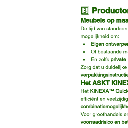
3️⃣ 
Producto
Meubels op maat
De tijd van standaar
mogelijkheid om:
Eigen ontwerpe
Of bestaande mod
En zelfs 
privat
Zorg dat u duidelijke
verpakkingsinstructi
Het ASKT KINEX
Het 
KINEXA™ Quick-
efficiënt en veelzijdi
combinatiemogelijk
Voor groothandels en
voorraadrisico en be