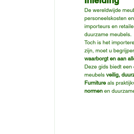
Inleiding
De wereldwijde meub
personeelskosten en 
importeurs en retailer
duurzame meubels.
Toch is het importer
zijn, moet u begrijpe
waarborgt en aan all
Deze gids biedt een 
meubels 
veilig, duu
Furniture
 als prakti
normen
 en duurzame