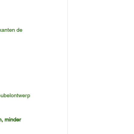
ikanten de 
ubelontwerp 
n, minder 