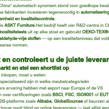
 China" automatisch synoniem stond voor goedkope kwalit
he fabrikanten investeren tegenwoordig in 
automatiserin
amheid en kwaliteitscontrole
.
is 
ASKT Furniture
.Het bedrijf heeft vier R&D-centra in C
waliteitstests
 uit op elke stoel en gebruikt 
OEKO-TEX®
aldehyde-vrije stoffen
 — op een kwaliteitsniveau dat vol
aanse normen.
 en controleert u de juiste levera
rkt en stel een shortlist op
t inkopen, moet u weten:
especialiseerd zijn in welke meubelcategorieën
ers ervaring hebben met export naar Europa of de VS
n over certificeringen zoals 
BSCI
, 
FSC
, 
ISO9001
 of 
EUT
2B-platforms zoals 
Alibaba
, 
GlobalSources
 of beurzen al
trouw nooit blind op online leveranciers — laat altijd een