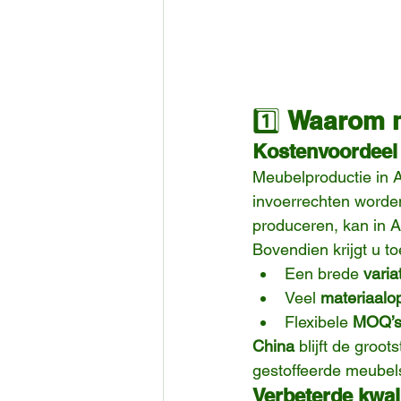
1️⃣ 
Waarom m
Kostenvoordeel e
Meubelproductie in A
invoerrechten worde
produceren, kan in 
Bovendien krijgt u to
Een brede 
varia
Veel 
materiaalop
Flexibele 
MOQ’s
China
 blijft de groo
gestoffeerde meubels
Verbeterde kwal