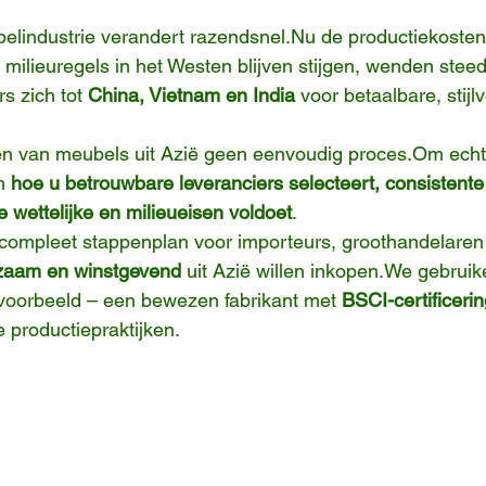
elindustrie verandert 
razendsnel.Nu
 de productiekosten
milieuregels in het Westen blijven stijgen, wenden stee
s zich tot 
China, Vietnam en India
 voor betaalbare, stijlv
en van meubels uit Azië geen eenvoudig 
proces.Om
 echt
n 
hoe u betrouwbare leveranciers selecteert, consistente 
e wettelijke en milieueisen voldoet
.
compleet stappenplan voor importeurs, groothandelaren e
rzaam en winstgevend
 uit Azië willen inkopen.We gebruik
jkvoorbeeld – een bewezen fabrikant met 
BSCI-certificeri
 productiepraktijken.