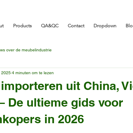
ture.com 👋 Tot ziens op CIFF 2026! | 18-21 maart |
ut
Products
QA&QC
Contact
Dropdown
Bl
ws over de meubelindustrie
t 2025
4 minuten om te lezen
importeren uit China, V
 – De ultieme gids voor
kopers in 2026