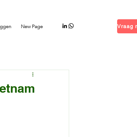
 Hal 14.1 · Stand B01
oggen
New Page
ietnam