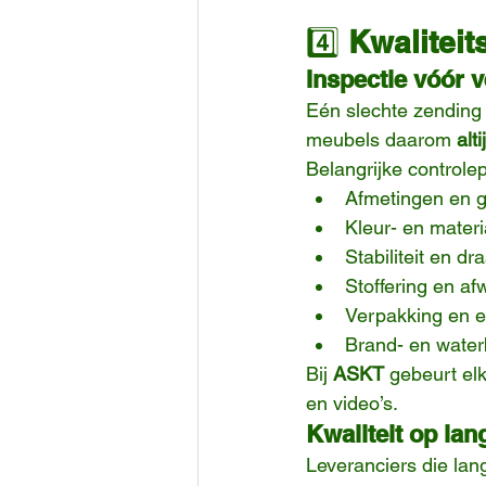
4️⃣ 
Kwaliteit
Inspectie vóór 
Eén slechte zending 
meubels daarom 
alt
Belangrijke controle
Afmetingen en g
Kleur- en materi
Stabiliteit en dr
Stoffering en af
Verpakking en et
Brand- en water
Bij 
ASKT
 gebeurt el
en video’s.
Kwaliteit op lan
Leveranciers die lan