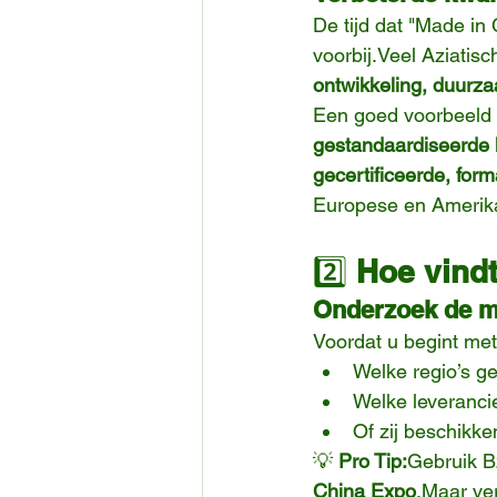
De tijd dat "Made in
voorbij.Veel Aziatisc
ontwikkeling, duurza
Een goed voorbeeld 
gestandaardiseerde k
gecertificeerde, form
Europese en Amerik
2️⃣ 
Hoe vindt
Onderzoek de ma
Voordat u begint me
Welke regio’s g
Welke leveranci
Of zij beschikke
💡 
Pro Tip:
Gebruik B
China Expo
.Maar ver