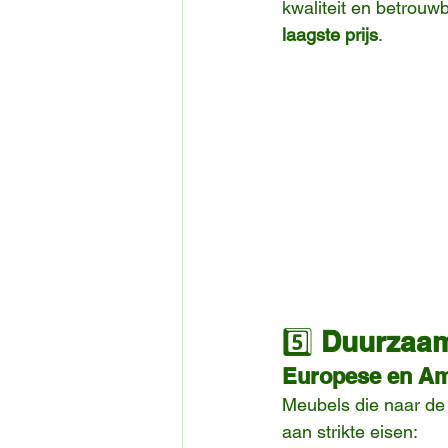
kwaliteit en betrouw
laagste prijs
.
5️⃣ 
Duurzaamh
Europese en Am
Meubels die naar de
aan strikte eisen: