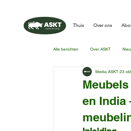
📧✨sunbin@asktfurni
Thuis
Over ons
Abo
Alle berichten
Over ASKT
Nieu
Media ASKT
23 ok
Meubels 
en India
meubelin