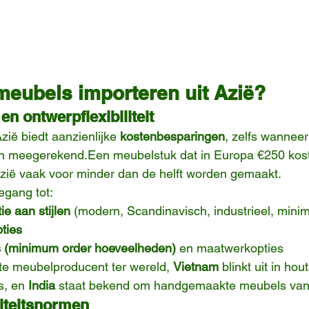
eubels importeren uit Azië?
n ontwerpflexibiliteit
zië biedt aanzienlijke 
kostenbesparingen
, zelfs wanneer
n meegerekend.Een meubelstuk dat in Europa €250 kost
Azië vaak voor minder dan de helft worden gemaakt.
egang tot:
tie aan stijlen
 (modern, Scandinavisch, industrieel, minim
ties
 (minimum order hoeveelheden)
 en maatwerkopties
tste meubelproducent ter wereld, 
Vietnam
 blinkt uit in hou
, en 
India
 staat bekend om handgemaakte meubels van 
iteitsnormen