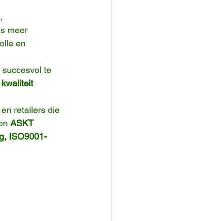
, 
ds meer 
olle en 
 succesvol te 
kwaliteit 
n retailers die 
en 
ASKT 
ng, ISO9001-