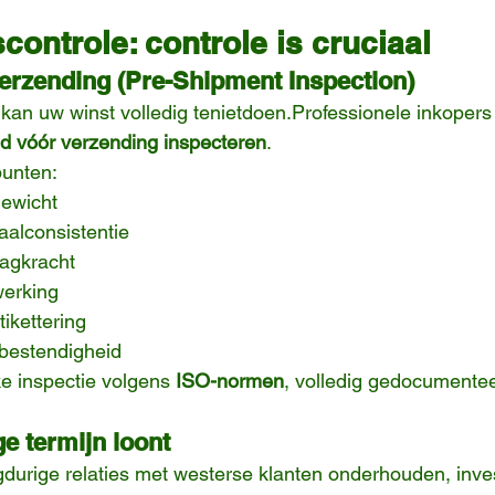
scontrole: controle is cruciaal
verzending (Pre-Shipment Inspection)
kan uw winst volledig tenietdoen.Professionele inkopers
ijd vóór verzending inspecteren
.
punten:
ewicht
aalconsistentie
aagkracht
werking
ikettering
bestendigheid
ke inspectie volgens 
ISO-normen
, volledig gedocumentee
ge termijn loont
gdurige relaties met westerse klanten onderhouden, inve