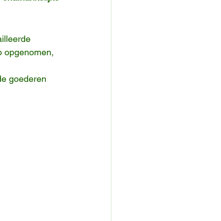
illeerde 
eo opgenomen, 
 de goederen 