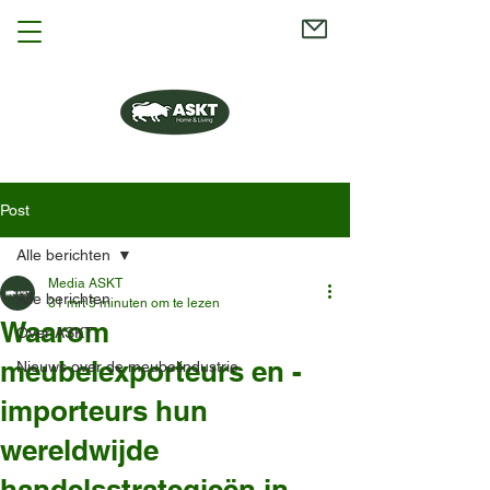
Post
Alle berichten
Media ASKT
Alle berichten
31 mrt
5 minuten om te lezen
Waarom
Over ASKT
meubelexporteurs en -
Nieuws over de meubelindustrie
importeurs hun
wereldwijde
handelsstrategieën in