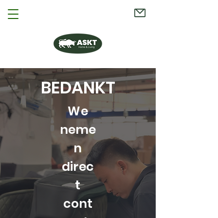
BEDANKT
We
neme
n
direc
t
cont