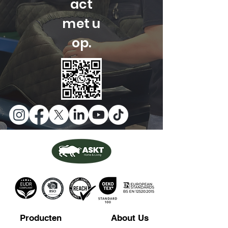
act
met u
op.
Producten
About Us