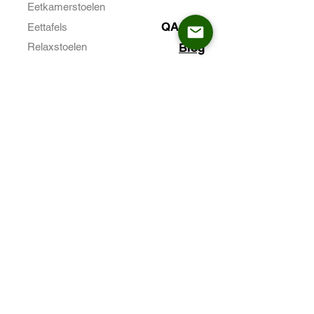
Eetkamerstoelen
QA&QC
Eettafels
Relaxstoelen
Blog
barkrukken
Video's
Neem
contact met
ons op
Over de CEO
Wilt u meer weten?
Neem contact met ons op
Telefoon en WhatsApp:
+86 189 1260 5997
Beoogde samenwerking:
sales@sinoaskt.com
Meld je aan voor ASKT
Abonneren
Nieuws