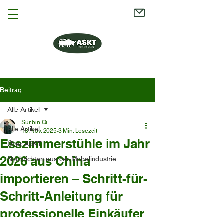
Beitrag
Alle Artikel
Sunbin Qi
Alle Artikel
18. Nov. 2025
3 Min. Lesezeit
Esszimmerstühle im Jahr
Über ASKT
2026 aus China
Nachrichten aus der Möbelindustrie
importieren – Schritt-für-
Schritt-Anleitung für
professionelle Einkäufer