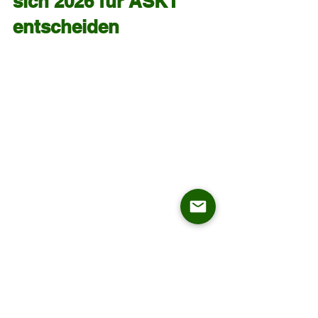
sich 2026 für ASKT 
entscheiden
Nach all den Import-Schritten kommt 
der entscheidendste Faktor:
Der richtige Hersteller 