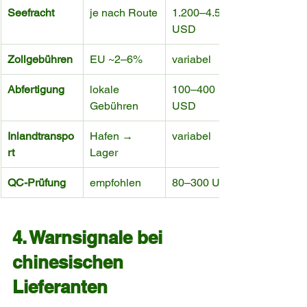
Seefracht
je nach Route
1.200–4.500 
USD
Zollgebühren
EU ~2–6%
variabel
Abfertigung
lokale 
100–400 
Gebühren
USD
Inlandtranspo
Hafen → 
variabel
rt
Lager
QC-Prüfung
empfohlen
80–300 USD
4. Warnsignale bei 
chinesischen 
Lieferanten