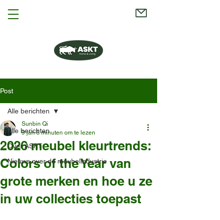
Post
Alle berichten
Sunbin Qi
Alle berichten
9 jan
8 minuten om te lezen
2026 meubel kleurtrends:
Over ASKT
Colors of the Year van
Nieuws over de meubelindustrie
grote merken en hoe u ze
in uw collecties toepast