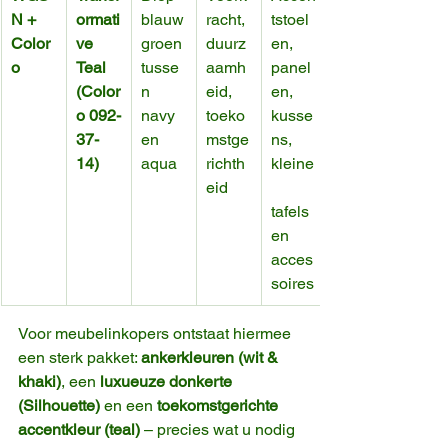
N + 
ormati
blauw
racht, 
tstoel
Color
ve 
groen 
duurz
en, 
o
Teal 
tusse
aamh
panel
(Color
n 
eid, 
en, 
o 092-
navy 
toeko
kusse
37-
en 
mstge
ns, 
14)
aqua
richth
kleine
eid
tafels 
en 
acces
soires
Voor meubelinkopers ontstaat hiermee 
een sterk pakket: 
anker­kleuren (wit & 
khaki)
, een 
luxueuze donkerte 
(Silhouette)
 en een 
toekomstgerichte 
accentkleur (teal)
 – precies wat u nodig 