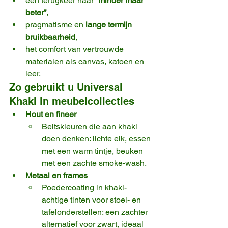
een terugkeer naar 
“minder maar 
beter”
,
pragmatisme en 
lange termijn 
bruikbaarheid
,
het comfort van vertrouwde 
materialen als canvas, katoen en 
leer.
Zo gebruikt u Universal 
Khaki in meubelcollecties
Hout en fineer
Beitskleuren die aan khaki 
doen denken: lichte eik, essen 
met een warm tintje, beuken 
met een zachte smoke-wash.
Metaal en frames
Poedercoating in khaki-
achtige tinten voor stoel- en 
tafelonderstellen: een zachter 
alternatief voor zwart, ideaal 