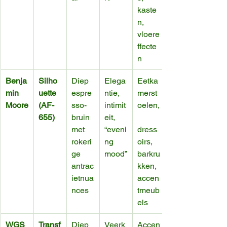
kaste
n, 
vloere
ffecte
n
Benja
Silho
Diep 
Elega
Eetka
min 
uette 
espre
ntie, 
merst
Moore
(AF-
sso-
intimit
oelen,
655)
bruin 
eit, 
met 
“eveni
dress
rokeri
ng 
oirs, 
ge 
mood”
barkru
antrac
kken, 
ietnua
accen
nces
tmeub
els
WGS
Transf
Diep 
Veerk
Accen