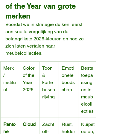
of the Year van grote 
merken
Voordat we in strategie duiken, eerst 
een snelle vergelijking van de 
belangrijkste 2026-kleuren en hoe ze 
zich laten vertalen naar 
meubelcollecties.
Merk 
Color 
Toon 
Emoti
Beste 
/ 
of the 
& 
onele 
toepa
institu
Year 
korte 
boods
ssing
ut
2026
besch
chap
en in 
rijving
meub
elcoll
ecties
Panto
Cloud
Zacht 
Rust, 
Kuipst
ne
off-
helder
oelen,