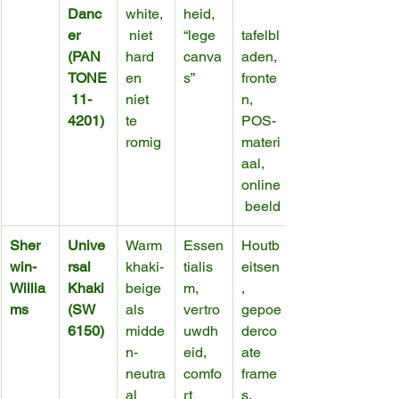
Danc
white,
heid, 
er 
 niet 
“lege 
tafelbl
(PAN
hard 
canva
aden, 
TONE
en 
s”
fronte
 11-
niet 
n, 
4201)
te 
POS-
romig
materi
aal, 
online
 beeld
Sher
Unive
Warm 
Essen
Houtb
win-
rsal 
khaki-
tialis
eitsen
Willia
Khaki 
beige 
m, 
, 
ms
(SW 
als 
vertro
gepoe
6150)
midde
uwdh
derco
n-
eid, 
ate 
neutra
comfo
frame
al
rt
s, 