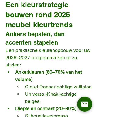
Een kleurstrategie 
bouwen rond 2026 
meubel kleurtrends
Ankers bepalen, dan 
accenten stapelen
Een praktische kleurenopbouw voor uw 
2026–2027-programma kan er zo 
uitzien:
Ankerkleuren (60–70% van het 
volume)
Cloud-Dancer-achtige wittinten
Universal-Khaki-achtige 
beiges
Diepte en contrast (20–30%)
Silhouette-espresso
andere donkere houtsoorten 
zoals walnoot of gerookte eik