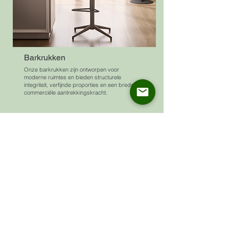
Barkrukken
Onze barkrukken zijn ontworpen voor
moderne ruimtes en bieden structurele
integriteit, verfijnde proporties en een brede
commerciële aantrekkingskracht.
Precisie vakmanschap
Ontmoet industriële
kracht
ASKT combineert
precisieapparatuur met
vakmanschap om te garanderen
dat elk stuk voldoet aan hoge
kwaliteits- en consistentienormen,