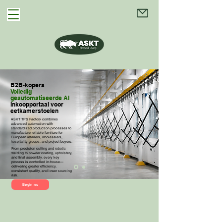
B2B-kopers
Volledig
geautomatiseerde AI
Inkoopportaal voor
eetkamerstoelen
ASKT TPS Factory combines
advanced automation with
standardized production processes to
manufacture reliable furniture for
European retailers, wholesalers,
hospitality groups, and project buyers.
From precision cutting and robotic
welding to powder coating, upholstery,
and final assembly, every key
process is controlled in-house—
delivering greater efficiency,
consistent quality, and lower sourcing
risk.
Begin nu