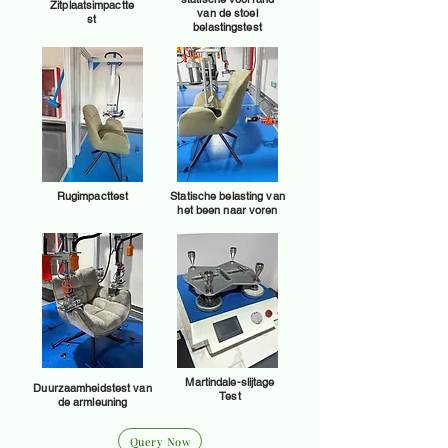
Zitplaatsimpactte
van de stoel
st
belastingstest
Rugimpacttest
Statische belasting van
het been naar voren
Martindale-slijtage
Duurzaamheidstest van
Test
de armleuning
Query Now