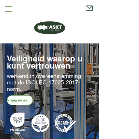
Veiligheid waarop u
kunt vertrouwen
werkend in overeenstemming
met de ISO/IEC 17025:2017-
norm.
Vraag nu een vraag aan