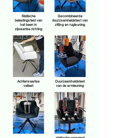
Statische
Gecombineerde
belastingstest van
duurzaamheidstest van
het been in
zitting en rugleuning
zijwaartse richting
Achterwaartse
Duurzaamheidstest
valtest
van de armleuning
statische voorrand