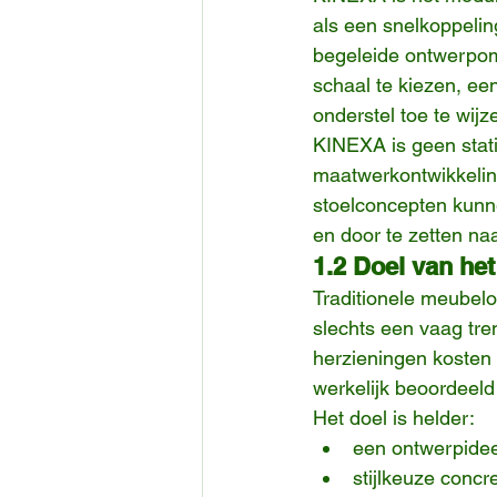
als een snelkoppelin
begeleide ontwerpomg
schaal te kiezen, een
onderstel toe te wijz
KINEXA is geen stati
maatwerkontwikkelin
stoelconcepten kunn
en door te zetten naa
1.2 Doel van he
Traditionele meubelo
slechts een vaag tre
herzieningen kosten 
werkelijk beoordeeld
Het doel is helder:
een ontwerpidee 
stijlkeuze concr