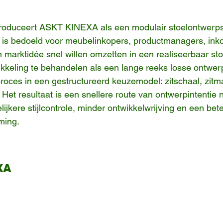
troduceert ASKT KINEXA als een modulair stoelontwerp
 is bedoeld voor meubelinkopers, productmanagers, ink
marktidée snel willen omzetten in een realiseerbaar sto
ikkeling te behandelen als een lange reeks losse ontwer
oces in een gestructureerd keuzemodel: zitschaal, zitma
. Het resultaat is een snellere route van ontwerpintentie 
lijkere stijlcontrole, minder ontwikkelwrijving en een bete
ming.
XA