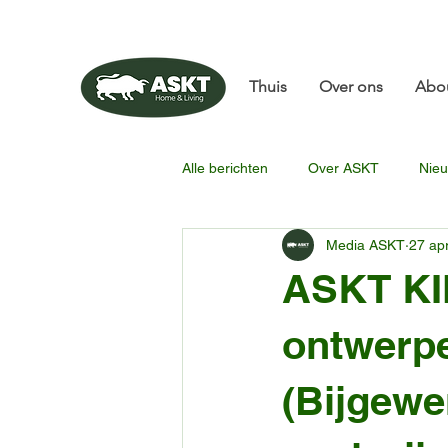
📧✨sunbin@asktfurni
Thuis
Over ons
Abo
Alle berichten
Over ASKT
Nieu
Media ASKT
27 ap
ASKT KI
ontwerpe
(Bijgewer