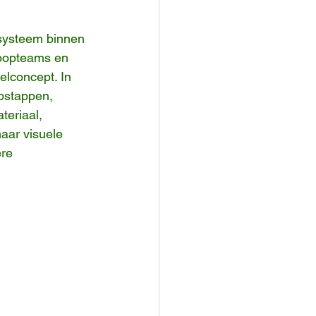
systeem binnen 
oopteams en 
elconcept. In 
pstappen, 
teriaal, 
naar visuele 
re 