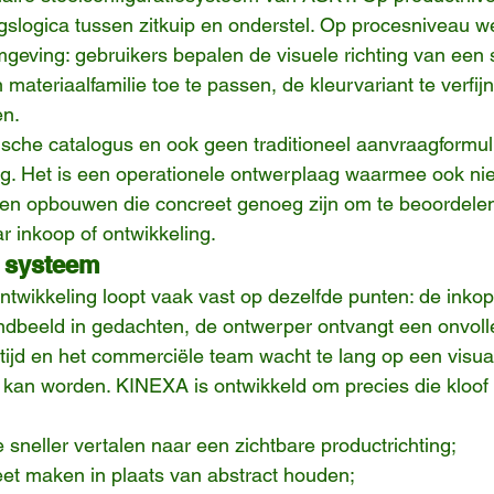
gslogica tussen zitkuip en onderstel. Op procesniveau we
eving: gebruikers bepalen de visuele richting van een 
 materiaalfamilie toe te passen, de kleurvariant te verfij
en.
sche catalogus en ook geen traditioneel aanvraagformuli
g. Het is een operationele ontwerplaag waarmee ook nie
en opbouwen die concreet genoeg zijn om te beoordelen
r inkoop of ontwikkeling.
t systeem
ntwikkeling loopt vaak vast op dezelfde punten: de inkop
ndbeeld in gedachten, de ontwerper ontvangt een onvolle
tijd en het commerciële team wacht te lang op een visual
 kan worden. KINEXA is ontwikkeld om precies die kloof 
sneller vertalen naar een zichtbare productrichting;
eet maken in plaats van abstract houden;