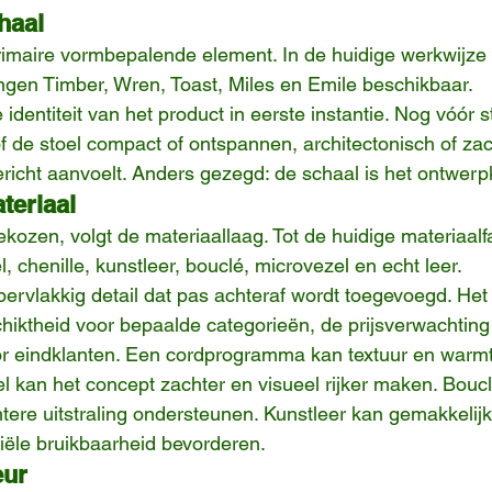
haal
primaire vormbepalende element. In de huidige werkwijze 
ngen Timber, Wren, Toast, Miles en Emile beschikbaar.
identiteit van het product in eerste instantie. Nog vóór st
 of de stoel compact of ontspannen, architectonisch of zach
icht aanvoelt. Anders gezegd: de schaal is het ontwerp
teriaal
kozen, volgt de materiaallaag. Tot de huidige materiaalf
, chenille, kunstleer, bouclé, microvezel en echt leer.
pervlakkig detail dat pas achteraf wordt toegevoegd. Het
chiktheid voor bepaalde categorieën, de prijsverwachting
oor eindklanten. Een cordprogramma kan textuur en warm
 kan het concept zachter en visueel rijker maken. Bouc
htere uitstraling ondersteunen. Kunstleer kan gemakkelij
ële bruikbaarheid bevorderen.
eur