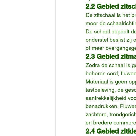
2.2 Gebied zitsc
De zitschaal is het 
meer de schaalrichti
De schaal bepaalt de 
onderstel beslist zij
of meer overgangsger
2.3 Gebied zitma
Zodra de schaal is ge
behoren cord, fluweel
Materiaal is geen op
tastbeleving, de ges
aantrekkelijkheid v
benadrukken. Fluweel
zachtere, trendgeric
en bredere commerci
2.4 Gebied zitkl