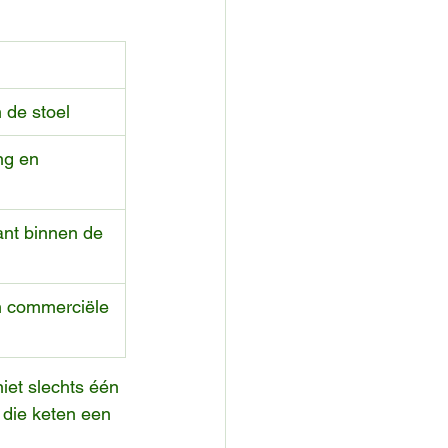
 de stoel
ng en 
ant binnen de 
en commerciële 
iet slechts één 
die keten een 