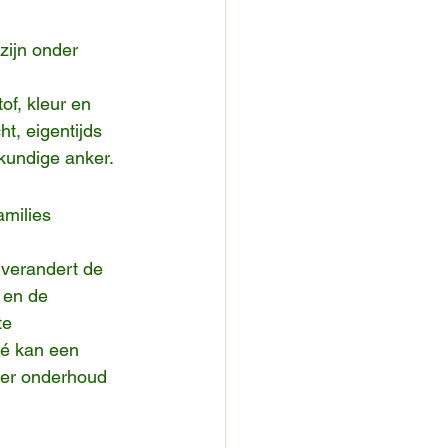
zijn onder 
of, kleur en 
t, eigentijds 
kundige anker.
amilies 
 verandert de 
 en de 
te 
lé kan een 
ker onderhoud 