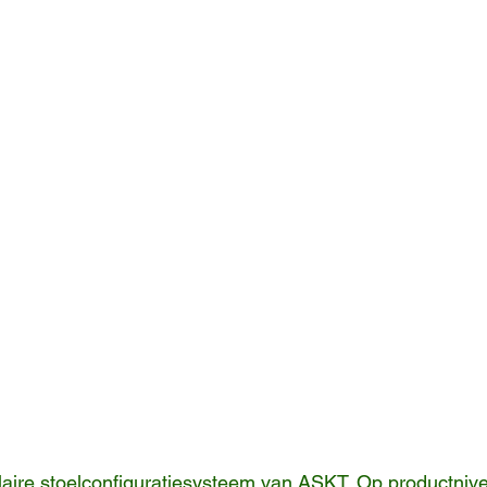
aire stoelconfiguratiesysteem van ASKT. Op productnive