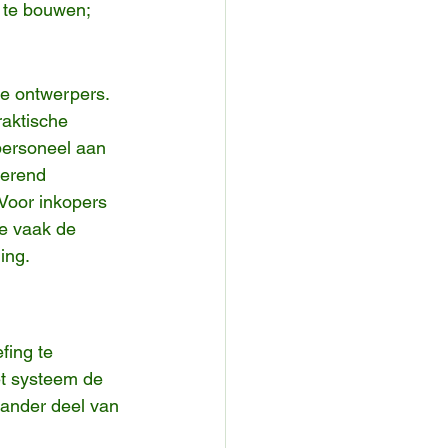
 te bouwen;
de ontwerpers.
aktische 
personeel aan 
kerend 
Voor inkopers 
ie vaak de 
ing.
fing te 
et systeem de 
 ander deel van 