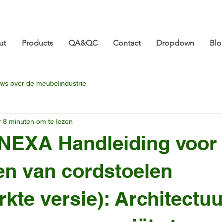
ture.com 👋 Tot ziens op CIFF 2026! | 18-21 maart |
ut
Products
QA&QC
Contact
Dropdown
Bl
ws over de meubelindustrie
r
8 minuten om te lezen
NEXA Handleiding voor 
n van cordstoelen
kte versie): Architectuu