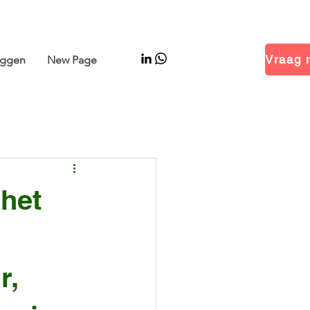
 Hal 14.1 · Stand B01
oggen
New Page
het
r,