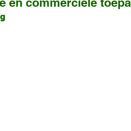
e en commerciële toep
ng