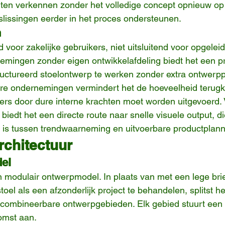
ten verkennen zonder het volledige concept opnieuw op
lissingen eerder in het proces ondersteunen.
n
 voor zakelijke gebruikers, niet uitsluitend voor opgelei
emingen zonder eigen ontwikkelafdeling biedt het een pr
uctureerd stoelontwerp te werken zonder extra ontwerp
ere ondernemingen vermindert het de hoeveelheid terug
rs door dure interne krachten moet worden uitgevoerd. 
iedt het een directe route naar snelle visuele output, d
 is tussen trendwaarneming en uitvoerbare productplann
rchitectuur
el
modulair ontwerpmodel. In plaats van met een lege brie
oel als een afzonderlijk project te behandelen, splitst h
g combineerbare ontwerpgebieden. Elk gebied stuurt een
omst aan.