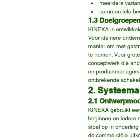
meerdere varian
commerciële bes
1.3 Doelgroepe
KINEXA is ontwikkeld
Voor kleinere ondern
manier om met gestr
te nemen. Voor grot
conceptwerk die ande
en productmanagers b
ontbrekende schakel
2. Systeema
2.1 Ontwerpmod
KINEXA gebruikt een 
beginnen en iedere st
stoel op in onderlin
de commerciële uitk