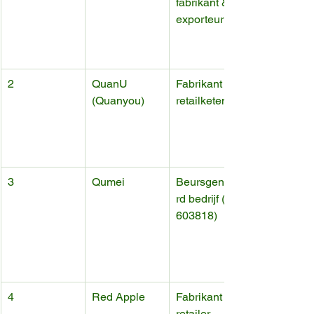
fabrikant & 
exporteur
2
QuanU 
Fabrikant + 
(Quanyou)
retailketen
3
Qumei
Beursgenotee
rd bedrijf (SH 
603818)
4
Red Apple
Fabrikant + 
retailer