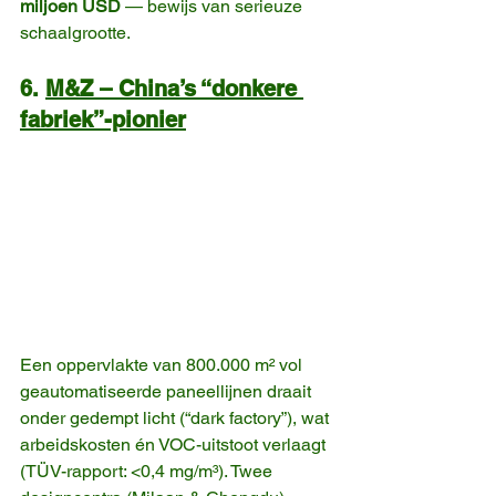
miljoen USD
 — bewijs van serieuze 
schaalgrootte. 
6. 
M&Z – China’s “donkere 
fabriek”-pionier
Een oppervlakte van 800.000 m² vol 
geautomatiseerde paneellijnen draait 
onder gedempt licht (“dark factory”), wat 
arbeidskosten én VOC-uitstoot verlaagt 
(TÜV-rapport: <0,4 mg/m³). Twee 