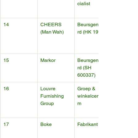
cialist
14
CHEERS 
Beursgenotee
(Man Wah)
rd (HK 1999)
15
Markor
Beursgenotee
rd (SH 
600337)
16
Louvre 
Groep & 
Furnishing 
winkelcentru
Group
m
17
Boke
Fabrikant