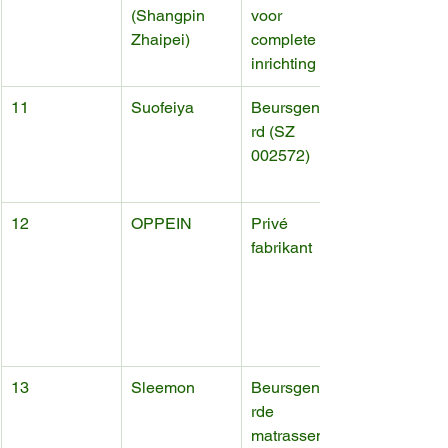
(Shangpin 
voor 
Zhaipei)
complete 
inrichting
11
Suofeiya
Beursgenotee
rd (SZ 
002572)
12
OPPEIN
Privé 
fabrikant
13
Sleemon
Beursgenotee
rde 
matrassenspe