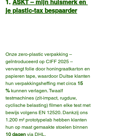
1. 
ASKT –
mijn huismerk en 
je plastic-tax bespaarder
Onze zero-plastic verpakking – 
geïntroduceerd op CIFF 2025 – 
vervangt folie door honingraatkarton en 
papieren tape, waardoor Duitse klanten 
hun verpakkingsheffing met circa 
15 
%
 kunnen verlagen. Twaalf 
testmachines (zit-impact, rugduw, 
cyclische belasting) filmen elke test met 
bewijs volgens EN 12520. Dankzij ons 
1.200 m² prototypelab hebben klanten 
hun op maat gemaakte stoelen binnen 
10 dagen
 via DHL.