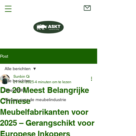
Post
Alle berichten
Sunbin Qi
Alle berichten
21 mei 2025
4 minuten om te lezen
De 20 Meest Belangrijke
Over ASKT
Chinese
Nieuws over de meubelindustrie
Meubelfabrikanten voor
2025 – Gerangschikt voor
Europese Inkopers