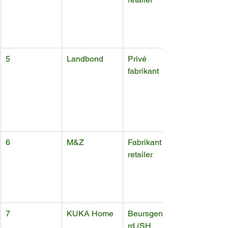
5
Landbond
Privé 
fabrikant
6
M&Z
Fabrikant + 
retailer
7
KUKA Home
Beursgenotee
rd (SH 