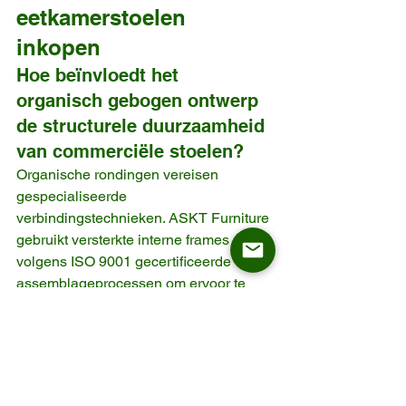
eetkamerstoelen 
inkopen
Hoe beïnvloedt het 
organisch gebogen ontwerp 
de structurele duurzaamheid 
van commerciële stoelen?
Organische rondingen vereisen 
gespecialiseerde 
verbindingstechnieken. ASKT Furniture 
gebruikt versterkte interne frames en 
volgens ISO 9001 gecertificeerde 
assemblageprocessen om ervoor te 
zorgen dat sculpturale ontwerpen 
voldoen aan de strenge normen voor 
intensief commercieel gebruik.
Wat zijn in 2026 de beste 
duurzame materialen voor 