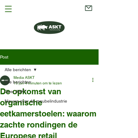
Post
Alle berichten
Media ASKT
Alle berichten
10 jun
4 minuten om te lezen
De opkomst van
Over ASKT
organische
Nieuws over de meubelindustrie
eetkamerstoelen: waarom
zachte rondingen de
Europese retail