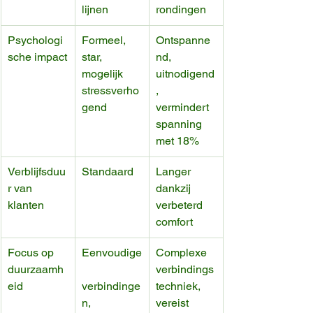
lijnen
rondingen
Psychologi
Formeel, 
Ontspanne
sche impact
star, 
nd, 
mogelijk 
uitnodigend
stressverho
, 
gend
vermindert 
spanning 
met 18%
Verblijfsduu
Standaard
Langer 
r van 
dankzij 
klanten
verbeterd 
comfort
Focus op 
Eenvoudige
Complexe 
duurzaamh
verbindings
eid
verbindinge
techniek, 
n, 
vereist 