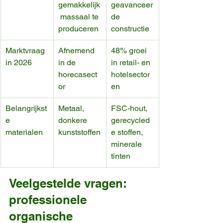
gemakkelijk
geavanceer
 massaal te 
de 
produceren
constructie
Marktvraag 
Afnemend 
48% groei 
in 2026
in de 
in retail- en 
horecasect
hotelsector
or
en
Belangrijkst
Metaal, 
FSC-hout, 
e 
donkere 
gerecycled
materialen
kunststoffen
e stoffen, 
minerale 
tinten
Veelgestelde vragen: 
professionele 
organische 