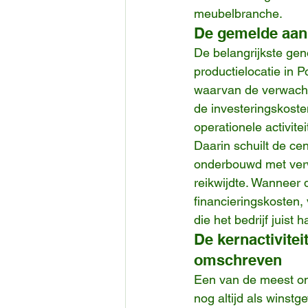
meubelbranche.
De gemelde aanl
De belangrijkste ge
productielocatie in 
waarvan de verwachte
de investeringskoste
operationele activitei
Daarin schuilt de ce
onderbouwd met verwa
reikwijdte. Wanneer d
financieringskosten,
die het bedrijf juist
De kernactivite
omschreven
Een van de meest ont
nog altijd als winst