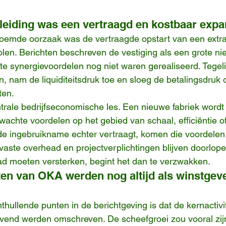
eiding was een vertraagd en kostbaar expa
noemde oorzaak was de vertraagde opstart van een extra
Polen. Berichten beschreven de vestiging als een grote ni
 synergievoordelen nog niet waren gerealiseerd. Tegelij
n, nam de liquiditeitsdruk toe en sloeg de betalingsdruk 
ten.
ntrale bedrijfseconomische les. Een nieuwe fabriek word
chte voordelen op het gebied van schaal, efficiëntie of
e ingebruikname echter vertraagt, komen die voordelen te
 vaste overhead en projectverplichtingen blijven doorlop
 had moeten versterken, begint het dan te verzwakken.
iten van OKA werden nog altijd als winstgev
hullende punten in de berichtgeving is dat de kernactiv
gevend werden omschreven. De scheefgroei zou vooral zijn