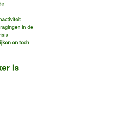
de 
ctiviteit 
ragingen in de 
isis 
jken en toch 
er is 