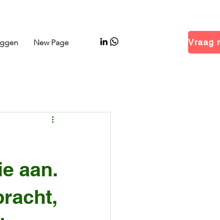
 Hal 14.1 · Stand B01
oggen
New Page
ie aan.
bracht,