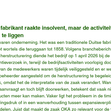
 fabrikant raakte insolvent, maar de activitei
 te liggen
ren onderneming. Het was een traditionele Duitse fabri
 wortels die teruggaan tot 1858. Volgens brancheberich
herstructurering diende het bedrijf op 1 april 2026 bij d
ieverzoek in, terwijl de bedrijfsactiviteiten voorlopig do
van de medewerkers waren tijdelijk veiliggesteld en er w
ebeheerder aangesteld om de herstructurering te begelei
ijk, omdat het de interpretatie van de zaak verandert. Wa
 aanvraagt en toch blijft doorwerken, betekent dat vaak nie
ucten meer kan maken. Vaker ligt het probleem in de tim
cieringsdruk of in een wanverhouding tussen expansieverpl
elen. Juist dat maakt de zaak OKA zo relevant voor de 