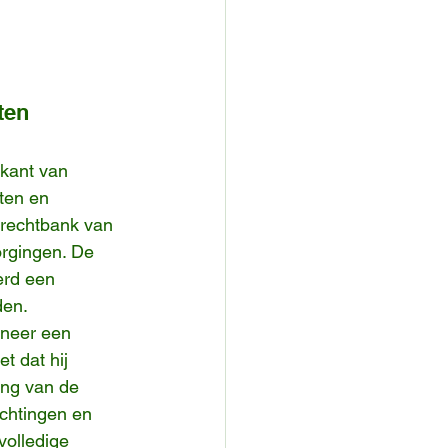
ten 
kant van 
ten en 
e rechtbank van 
orgingen. De 
erd een 
den.
nneer een 
t dat hij 
ing van de 
ichtingen en 
volledige 