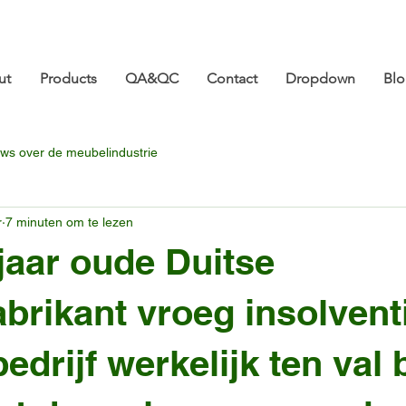
ture.com 👋 Tot ziens op CIFF 2026! | 18-21 maart |
ut
Products
QA&QC
Contact
Dropdown
Bl
ws over de meubelindustrie
r
7 minuten om te lezen
jaar oude Duitse
brikant vroeg insolvent
edrijf werkelijk ten val 