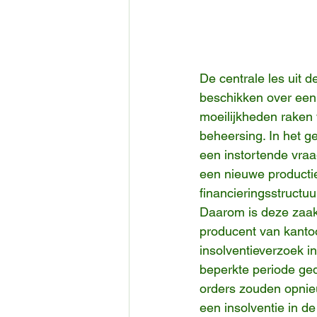
De centrale les uit 
beschikken over een
moeilijkheden raken 
beheersing. In het g
een instortende vraa
een nieuwe producti
financieringsstructuur
Daarom is deze zaak
producent van kantoo
insolventieverzoek in
beperkte periode ged
orders zouden opnieu
een insolventie in d