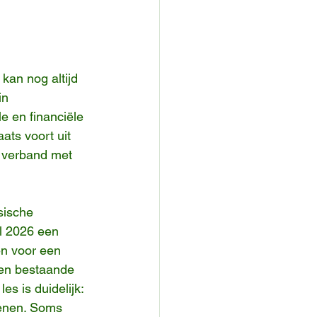
kan nog altijd 
in 
e en financiële 
ts voort uit 
n verband met 
sische 
l 2026 een 
en voor een 
 en bestaande 
s is duidelijk: 
wenen. Soms 