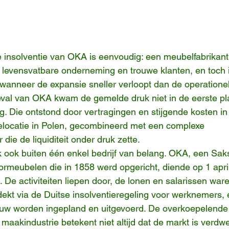
de insolventie van OKA is eenvoudig: een meubelfabrikant 
 levensvatbare onderneming en trouwe klanten, en toch 
wanneer de expansie sneller verloopt dan de operationel
eval van OKA kwam de gemelde druk niet in de eerste plaa
g. Die ontstond door vertragingen en stijgende kosten i
elocatie in Polen, gecombineerd met een complexe 
 die de liquiditeit onder druk zette.
 ook buiten één enkel bedrijf van belang. OKA, een Sak
rmeubelen die in 1858 werd opgericht, diende op 1 apri
. De activiteiten liepen door, de lonen en salarissen war
ekt via de Duitse insolventieregeling voor werknemers,
w worden ingepland en uitgevoerd. De overkoepelende le
e maakindustrie betekent niet altijd dat de markt is verd