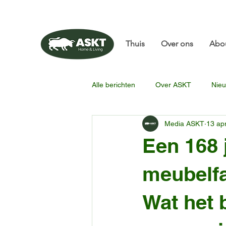
📧✨sunbin@asktfurni
Thuis
Over ons
Abo
Alle berichten
Over ASKT
Nieu
Media ASKT
13 ap
Een 168 
meubelfa
Wat het b