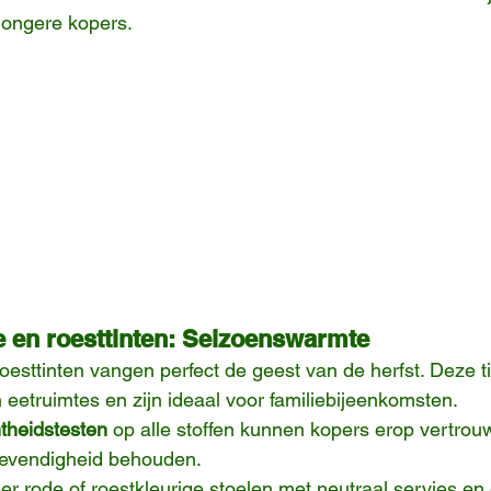
 jongere kopers.
de en roesttinten: Seizoenswarmte
roesttinten vangen perfect de geest van de herfst. Deze t
n eetruimtes en zijn ideaal voor familiebijeenkomsten.
theidstesten
 op alle stoffen kunnen kopers erop vertrou
 levendigheid behouden.
r rode of roestkleurige stoelen met neutraal servies e