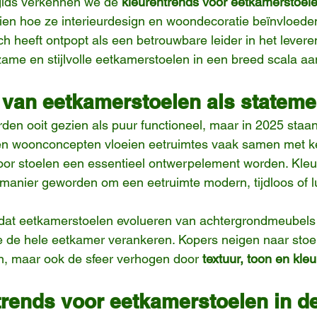
gids verkennen we de 
kleurentrends voor eetkamerstoelen
zien hoe ze interieurdesign en woondecoratie beïnvloede
ich heeft ontpopt als een betrouwbare leider in het levere
me en stijlvolle eetkamerstoelen in een breed scala aa
van eetkamerstoelen als stateme
en ooit gezien als puur functioneel, maar in 2025 staan 
pen woonconcepten vloeien eetruimtes vaak samen met k
r stoelen een essentieel ontwerpelement worden. Kleur 
 manier geworden om een eetruimte modern, tijdloos of l
 dat eetkamerstoelen evolueren van achtergrondmeubels
e de hele eetkamer verankeren. Kopers neigen naar stoel
n, maar ook de sfeer verhogen door 
textuur, toon en kle
rends voor eetkamerstoelen in de