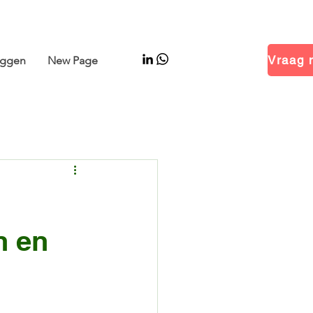
 Hal 14.1 · Stand B01
oggen
New Page
n en