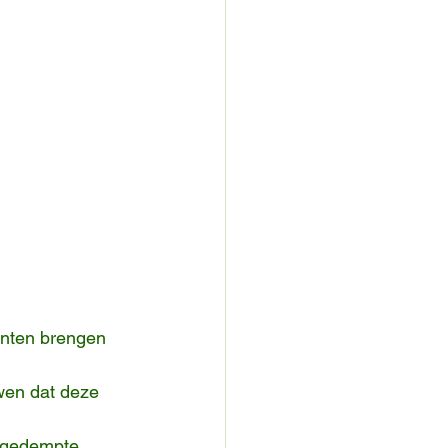
inten brengen 
wen dat deze 
n gedempte 