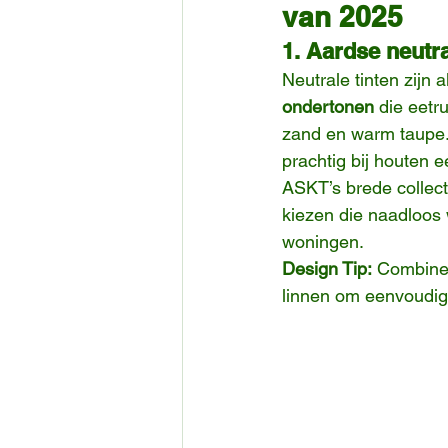
van 2025
1. Aardse neutra
Neutrale tinten zijn 
ondertonen
 die eetr
zand en warm taupe. 
prachtig bij houten ee
ASKT’s brede collect
kiezen die naadloos 
woningen.
Design Tip:
 Combinee
linnen om eenvoudige