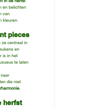
 in de herfst 
n en belichten 
n van 
n kleuren.
nt pieces
ze centraal in 
eukens en 
is in het 
uxueus te laten 
 naar 
en die niet 
urharmonie
.
 herfst 