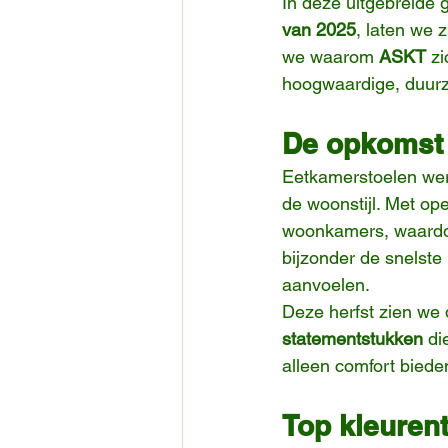
In deze uitgebreide 
van 2025
, laten we 
we waarom 
ASKT
 z
hoogwaardige, duurza
De opkomst 
Eetkamerstoelen werd
de woonstijl. Met o
woonkamers, waardoo
bijzonder de snelste
aanvoelen.
Deze herfst zien we
statementstukken
 di
alleen comfort biede
Top kleurent