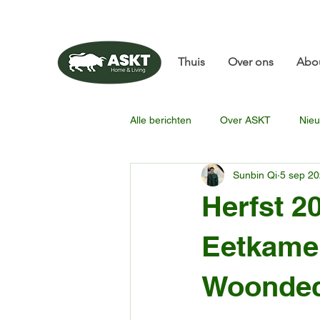
📧✨sunbin@asktfurni
Thuis
Over ons
Abo
Alle berichten
Over ASKT
Nieu
Sunbin Qi
5 sep 2
Herfst 2
Eetkamer
Woondec