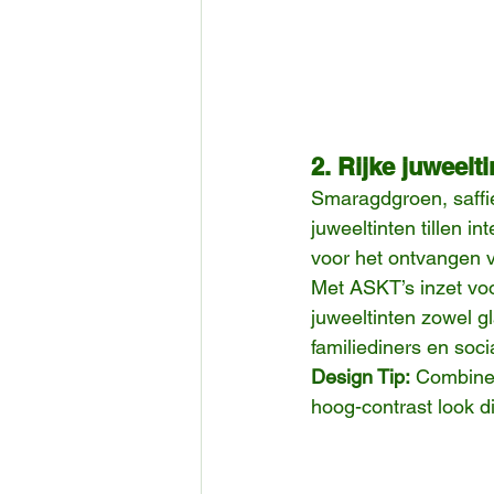
2. Rijke juweelt
Smaragdgroen, saffi
juweeltinten tillen i
voor het ontvangen 
Met ASKT’s inzet voo
juweeltinten zowel 
familiediners en soc
Design Tip:
 Combinee
hoog-contrast look die