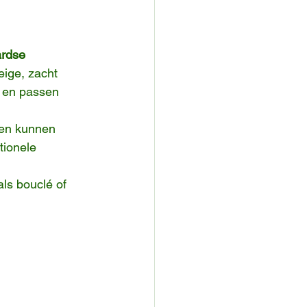
rdse 
eige, zacht 
 en passen 
ten kunnen 
tionele 
ls bouclé of 