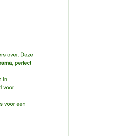
rs over. Deze 
drama
, perfect 
n in 
d voor 
ls voor een 