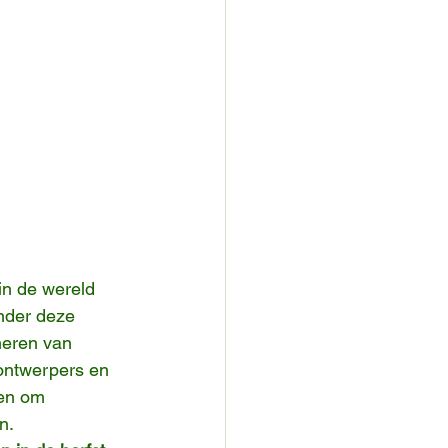
in de wereld 
nder deze 
meren van 
 ontwerpers en 
gen om 
n.