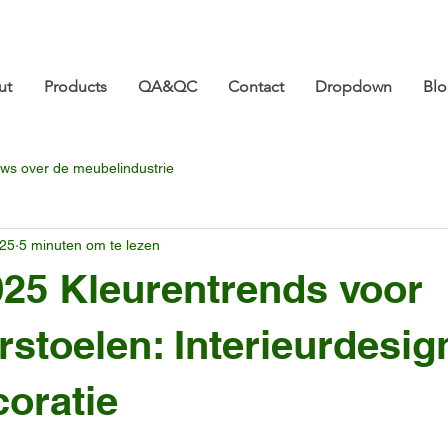
ture.com 👋 Tot ziens op CIFF 2026! | 18-21 maart |
ut
Products
QA&QC
Contact
Dropdown
Bl
ws over de meubelindustrie
025
5 minuten om te lezen
025 Kleurentrends voor
stoelen: Interieurdesig
oratie