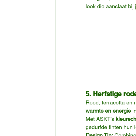
look die aanslaat bij
5. Herfstige ro
Rood, terracotta en 
warmte en energie
 i
Met ASKT’s 
kleurech
gedurfde tinten hun
Design Tip:
 Combinee