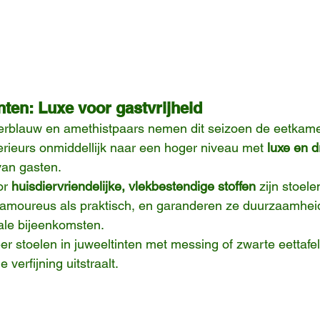
inten: Luxe voor gastvrijheid
erblauw en amethistpaars nemen dit seizoen de eetkame
nterieurs onmiddellijk naar een hoger niveau met 
luxe en 
van gasten.
r 
huisdiervriendelijke, vlekbestendige stoffen
 zijn stoele
glamoureus als praktisch, en garanderen ze duurzaamhei
iale bijeenkomsten.
r stoelen in juweeltinten met messing of zwarte eettafe
 verfijning uitstraalt.