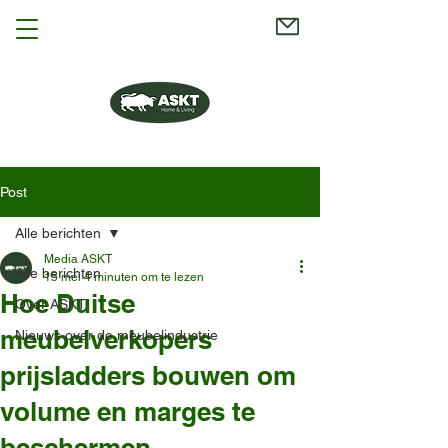
Post
Alle berichten
Media ASKT
Alle berichten
15 mei
4 minuten om te lezen
Hoe Duitse
Over ASKT
meubelverkopers
Nieuws over de meubelindustrie
prijsladders bouwen om
volume en marges te
beschermen