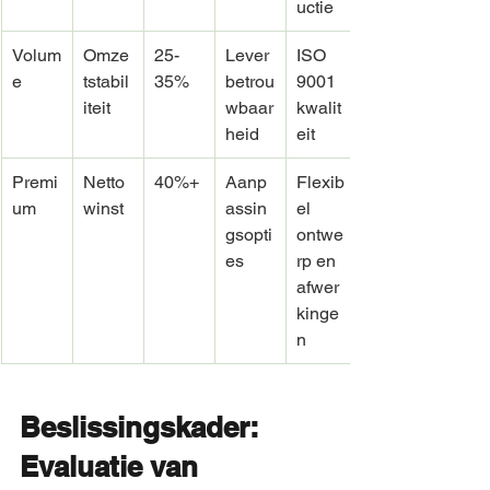
uctie
Volum
Omze
25-
Lever
ISO 
e
tstabil
35%
betrou
9001 
iteit
wbaar
kwalit
heid
eit
Premi
Netto
40%+
Aanp
Flexib
um
winst
assin
el 
gsopti
ontwe
es
rp en 
afwer
kinge
n
Beslissingskader: 
Evaluatie van 