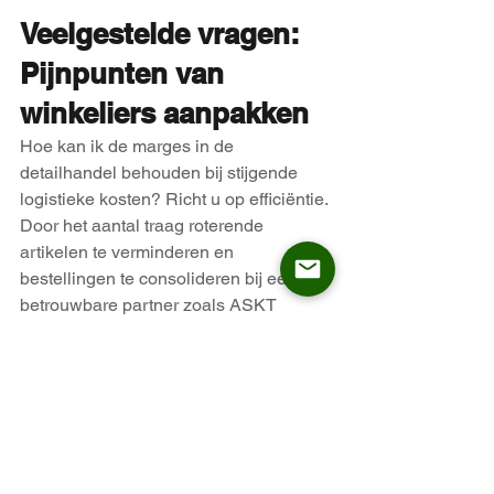
Veelgestelde vragen: 
Pijnpunten van 
winkeliers aanpakken
Hoe kan ik de marges in de 
detailhandel behouden bij stijgende 
logistieke kosten? Richt u op efficiëntie. 
Door het aantal traag roterende 
artikelen te verminderen en 
bestellingen te consolideren bij een 
betrouwbare partner zoals ASKT 
Furniture, kunt u containerladingen 
optimaliseren en de overheadkosten 
verminderen die gepaard gaan met het 
beheren van meerdere kleine 
zendingen.
Waarom levert mijn meubelassortiment 
in het middensegment geen winst op? 