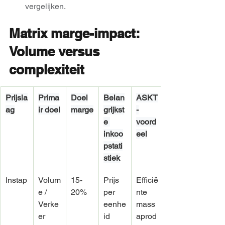
vergelijken.
Matrix marge-impact: 
Volume versus 
complexiteit
Prijsla
Prima
Doel
Belan
ASKT
ag
ir doel
marge
grijkst
-
e 
voord
inkoo
eel
pstati
stiek
Instap
Volum
15-
Prijs 
Efficië
e / 
20%
per 
nte 
Verke
eenhe
mass
er
id
aprod