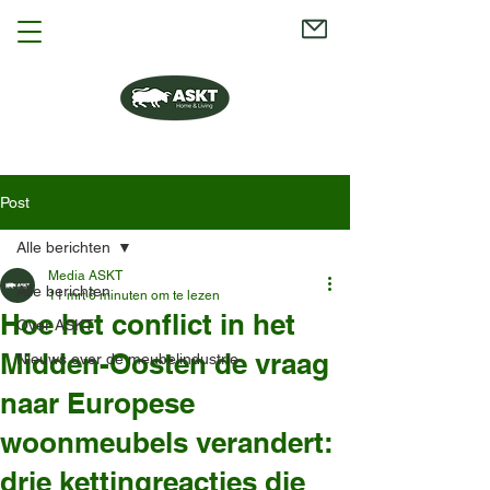
Post
Alle berichten
Media ASKT
Alle berichten
11 mrt
6 minuten om te lezen
Hoe het conflict in het
Over ASKT
Midden-Oosten de vraag
Nieuws over de meubelindustrie
naar Europese
woonmeubels verandert:
drie kettingreacties die