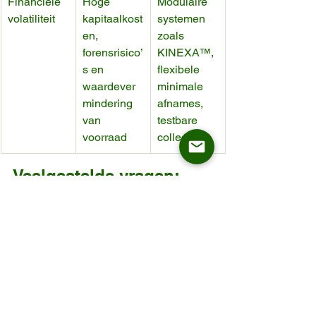
Financiële 
Hoge 
Modulaire 
volatiliteit
kapitaalkost
systemen 
en, 
zoals 
forensrisico’
KINEXA™, 
s en 
flexibele 
waardever
minimale 
mindering 
afnames, 
van 
testbare 
voorraad
collecties
Veelgestelde vragen: 
oriëntatie in het 
geopolitieke landschap 
van 2026
Hoe beïnvloedt het conflict 
in het Midden-Oosten de 
meubelprijzen in Europa?