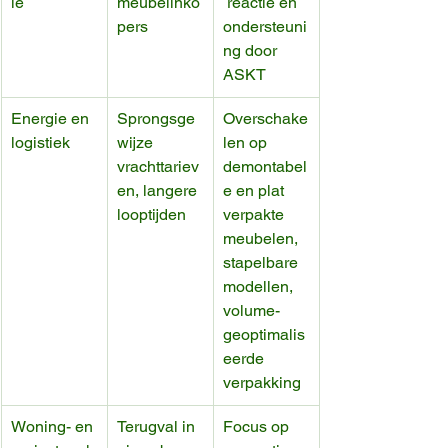
ie
meubelinko
 reactie en 
pers
ondersteuni
ng door 
ASKT
Energie en 
Sprongsge
Overschake
logistiek
wijze 
len op 
vrachttariev
demontabel
en, langere 
e en plat 
looptijden
verpakte 
meubelen, 
stapelbare 
modellen, 
volume-
geoptimalis
eerde 
verpakking
Woning- en 
Terugval in 
Focus op 