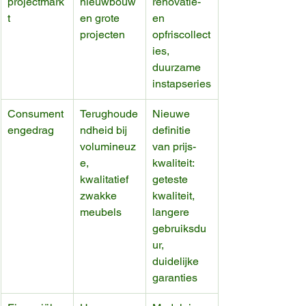
projectmark
nieuwbouw 
renovatie- 
t
en grote 
en 
projecten
opfriscollect
ies, 
duurzame 
instapseries
Consument
Terughoude
Nieuwe 
engedrag
ndheid bij 
definitie 
volumineuz
van prijs-
e, 
kwaliteit: 
kwalitatief 
geteste 
zwakke 
kwaliteit, 
meubels
langere 
gebruiksdu
ur, 
duidelijke 
garanties