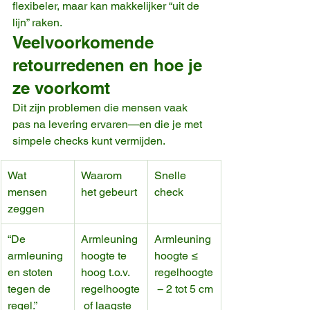
flexibeler, maar kan makkelijker “uit de 
lijn” raken.
Veelvoorkomende 
retourredenen en hoe je 
ze voorkomt
Dit zijn problemen die mensen vaak 
pas na levering ervaren—en die je met 
simpele checks kunt vermijden.
Wat 
Waarom 
Snelle 
mensen 
het gebeurt
check
zeggen
“De 
Armleuning
Armleuning
armleuning
hoogte te 
hoogte ≤ 
en stoten 
hoog t.o.v. 
regelhoogte
tegen de 
regelhoogte
 − 2 tot 5 cm
regel.”
 of laagste 