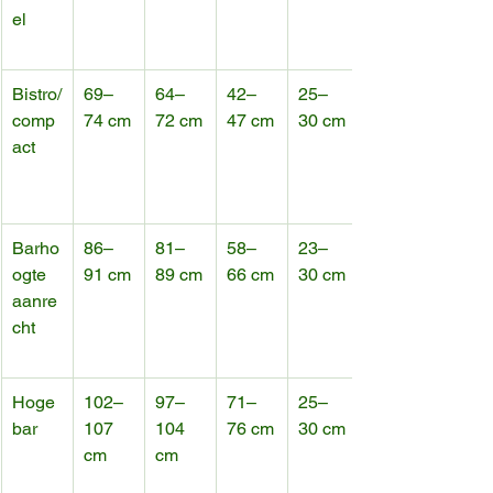
el
Bistro/
69–
64–
42–
25–
comp
74 cm
72 cm
47 cm
30 cm
act
Barho
86–
81–
58–
23–
ogte 
91 cm
89 cm
66 cm
30 cm
aanre
cht
Hoge 
102–
97–
71–
25–
bar
107 
104 
76 cm
30 cm
cm
cm