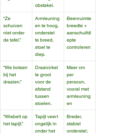
obstakel.
“Ze 
Armleuning
Beenruimte 
schuiven 
en te hoog, 
breedte + 
niet onder 
onderstel 
aanschuifdi
de tafel.”
te breed, 
epte 
stoel te 
controleren
diep.
“We botsen 
Draaicirkel 
Meer cm 
bij het 
te groot 
per 
draaien.”
voor de 
persoon, 
afstand 
vooral met 
tussen 
armleuning
stoelen.
en
“Wiebelt op 
Tapijt veert 
Breder, 
het tapijt.”
ongelijk in 
stabiel 
onder het 
onderstel; 