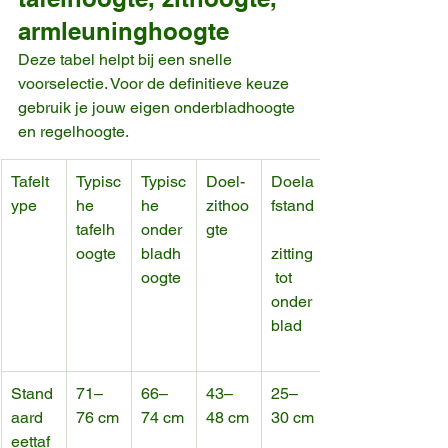
armleuninghoogte
Deze tabel helpt bij een snelle 
voorselectie. Voor de definitieve keuze 
gebruik je jouw eigen onderbladhoogte 
en regelhoogte.
Tafelt
Typisc
Typisc
Doel-
Doela
ype
he 
he 
zithoo
fstand
tafelh
onder
gte
oogte
bladh
zitting
oogte
 tot 
onder
blad
Stand
71–
66–
43–
25–
aard 
76 cm
74 cm
48 cm
30 cm
eettaf