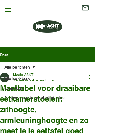
Post
Alle berichten
Media ASKT
Alle berichten
1 feb
6 minuten om te lezen
Maattabel voor draaibare
Over ASKT
eetkamerstoelen:
Nieuws over de meubelindustrie
zithoogte,
armleuninghoogte en zo
meet je je eettafel goed