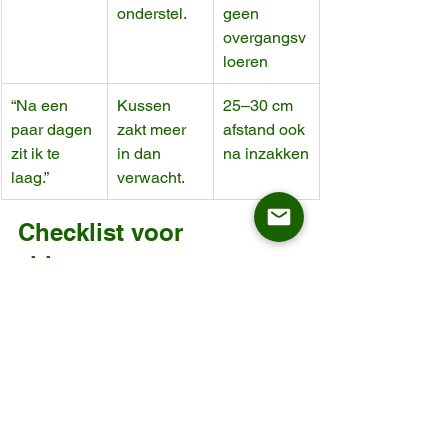
onderstel.
geen 
overgangsv
loeren
“Na een 
Kussen 
25–30 cm 
paar dagen 
zakt meer 
afstand ook 
zit ik te 
in dan 
na inzakken
laag.”
verwacht.
Checklist voor 
zithoogte en 
armleuninghoogte
Deze korte checklist voorkomt bijna 
alle miskopen:
Onderbladhoogte gemeten en 
genoteerd.
Regelhoogte gemeten en laagste 
obstakel bevestigd.