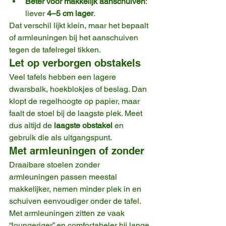
Beter voor makkelijk aanschuiven
: 
liever 
4–5 cm lager
.
Dat verschil lijkt klein, maar het bepaalt 
of armleuningen bij het aanschuiven 
tegen de tafelregel tikken.
Let op verborgen obstakels
Veel tafels hebben een lagere 
dwarsbalk, hoekblokjes of beslag. Dan 
klopt de regelhoogte op papier, maar 
faalt de stoel bij de laagste plek. Meet 
dus altijd de 
laagste obstakel
 en 
gebruik die als uitgangspunt.
Met armleuningen of zonder
Draaibare stoelen zonder 
armleuningen passen meestal 
makkelijker, nemen minder plek in en 
schuiven eenvoudiger onder de tafel. 
Met armleuningen zitten ze vaak 
“loungeriger” en comfortabeler bij lange 