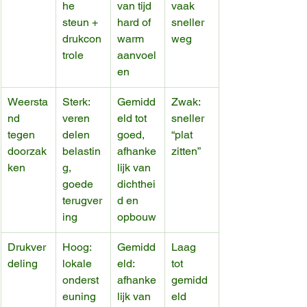
he 
van tijd 
vaak 
steun + 
hard of 
sneller 
drukcon
warm 
weg
trole
aanvoel
en
Weersta
Sterk: 
Gemidd
Zwak: 
nd 
veren 
eld tot 
sneller 
tegen 
delen 
goed, 
“plat 
doorzak
belastin
afhanke
zitten”
ken
g, 
lijk van 
goede 
dichthei
terugver
d en 
ing
opbouw
Drukver
Hoog: 
Gemidd
Laag 
deling
lokale 
eld: 
tot 
onderst
afhanke
gemidd
euning 
lijk van 
eld