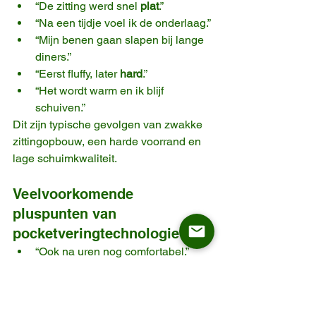
“De zitting werd snel 
plat
.”
“Na een tijdje voel ik de onderlaag.”
“Mijn benen gaan slapen bij lange 
diners.”
“Eerst fluffy, later 
hard
.”
“Het wordt warm en ik blijf 
schuiven.”
Dit zijn typische gevolgen van zwakke 
zittingopbouw, een harde voorrand en 
lage schuimkwaliteit.
Veelvoorkomende 
pluspunten van 
pocketveringtechnologie
“Ook na uren nog comfortabel.”
“Steunend maar niet stug.”
“Na maanden nog hetzelfde 
gevoel.”