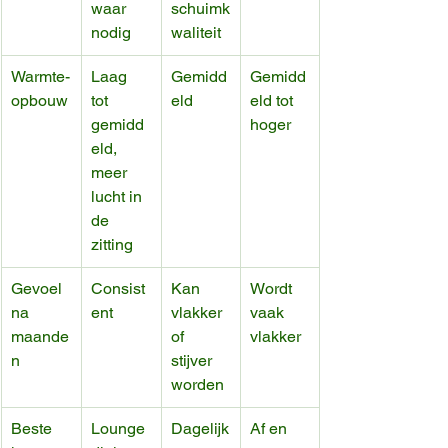
waar 
schuimk
nodig
waliteit
Warmte-
Laag 
Gemidd
Gemidd
opbouw
tot 
eld
eld tot 
gemidd
hoger
eld, 
meer 
lucht in 
de 
zitting
Gevoel 
Consist
Kan 
Wordt 
na 
ent
vlakker 
vaak 
maande
of 
vlakker
n
stijver 
worden
Beste 
Lounge 
Dagelijk
Af en 