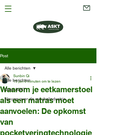
Post
Alle berichten
Sunbin Qi
Alle berichten
15 jan
6 minuten om te lezen
Waarom je eetkamerstoel
Over ASKT
als een matras moet
Nieuws over de meubelindustrie
aanvoelen: De opkomst
van
pocketveringtechnologie