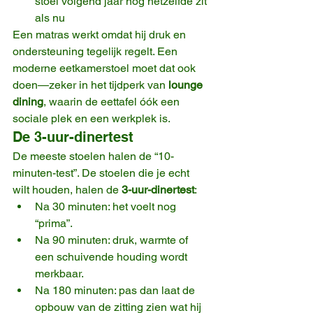
stoel volgend jaar nog hetzelfde zit 
als nu
Een matras werkt omdat hij druk en 
ondersteuning tegelijk regelt. Een 
moderne eetkamerstoel moet dat ook 
doen—zeker in het tijdperk van 
lounge 
dining
, waarin de eettafel óók een 
sociale plek en een werkplek is.
De 3-uur-dinertest
De meeste stoelen halen de “10-
minuten-test”. De stoelen die je echt 
wilt houden, halen de 
3-uur-dinertest
:
Na 30 minuten: het voelt nog 
“prima”.
Na 90 minuten: druk, warmte of 
een schuivende houding wordt 
merkbaar.
Na 180 minuten: pas dan laat de 
opbouw van de zitting zien wat hij 