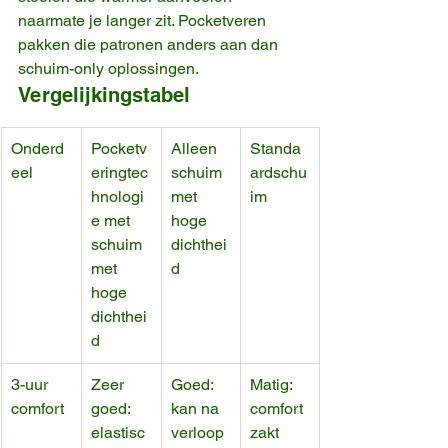
naarmate je langer zit. Pocketveren 
pakken die patronen anders aan dan 
schuim-only oplossingen.
Vergelijkingstabel
Onderd
Pocketv
Alleen 
Standa
eel
eringtec
schuim 
ardschu
hnologi
met 
im
e met 
hoge 
schuim 
dichthei
met 
d
hoge 
dichthei
d
3-uur 
Zeer 
Goed: 
Matig: 
comfort
goed: 
kan na 
comfort 
elastisc
verloop 
zakt 