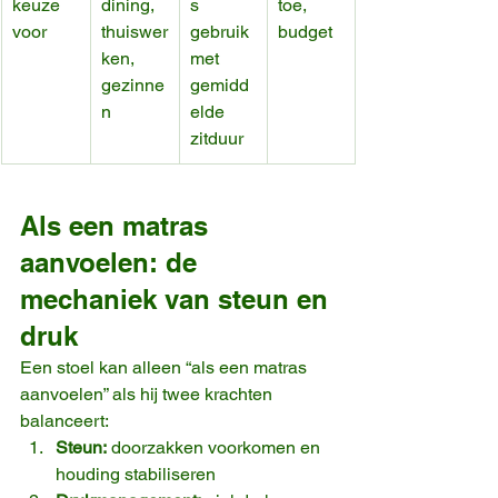
keuze 
dining, 
s 
toe, 
voor
thuiswer
gebruik 
budget
ken, 
met 
gezinne
gemidd
n
elde 
zitduur
Als een matras 
aanvoelen: de 
mechaniek van steun en 
druk
Een stoel kan alleen “als een matras 
aanvoelen” als hij twee krachten 
balanceert:
Steun:
 doorzakken voorkomen en 
houding stabiliseren