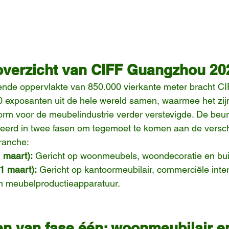
overzicht van CIFF Guangzhou 20
nde oppervlakte van 850.000 vierkante meter bracht C
exposanten uit de hele wereld samen, waarmee het zijn 
orm voor de meubelindustrie verder verstevigde. De beu
seerd in twee fasen om tegemoet te komen aan de versch
ranche:
 maart):
 Gericht op woonmeubels, woondecoratie en bu
1 maart):
 Gericht op kantoormeubilair, commerciële inter
en meubelproductieapparatuur.
n van fase één: woonmeubilair e