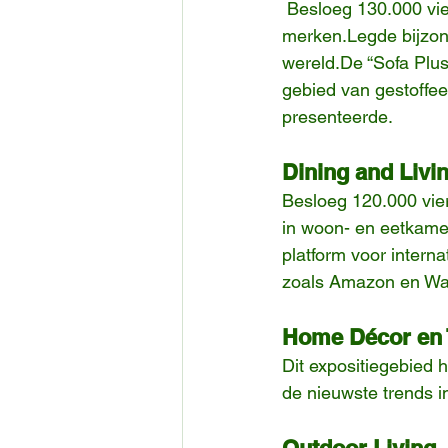
 Besloeg 130.000 vierkante meter en toonde meer dan 330 binnen- en buitenlandse 
merken.Legde bijzon
wereld.De “Sofa Plu
gebied van gestoffee
presenteerde.
Dining and Livi
Besloeg 120.000 vier
in woon- en eetkame
platform voor intern
zoals Amazon en Way
Home Décor en T
Dit expositiegebied
de nieuwste trends in
Outdoor Living