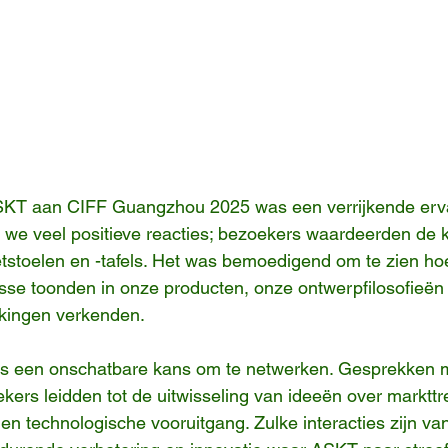
T aan CIFF Guangzhou 2025 was een verrijkende ervar
e veel positieve reacties; bezoekers waardeerden de kw
tstoelen en -tafels. Het was bemoedigend om te zien h
esse toonden in onze producten, onze ontwerpfilosofieë
kingen verkenden.
ns een onschatbare kans om te netwerken. Gesprekken 
ers leidden tot de uitwisseling van ideeën over markttr
en technologische vooruitgang. Zulke interacties zijn van