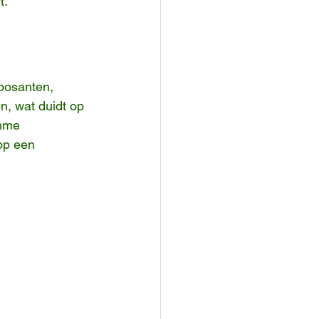
t.
posanten, 
, wat duidt op 
imme 
op een 