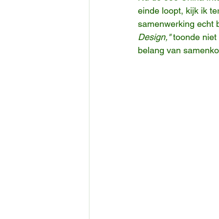
einde loopt, kijk ik
samenwerking echt be
Design,"
 toonde niet
belang van samenko