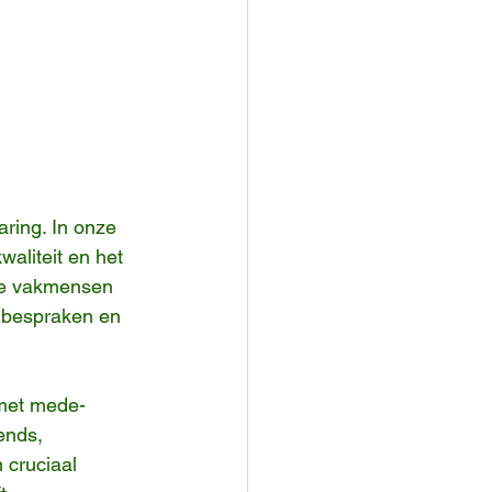
ing. In onze 
aliteit en het 
oe vakmensen 
n bespraken en 
met mede-
ends, 
 cruciaal 