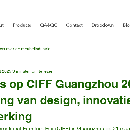
ture.com 👋 Tot ziens op CIFF 2026! | 18-21 maart |
ut
Products
QA&QC
Contact
Dropdown
Bl
ws over de meubelindustrie
t 2025
3 minuten om te lezen
es op CIFF Guangzhou 2
ing van design, innovati
rking
rnational Furniture Fair (CIFF) in Guangzhou op 21 maa