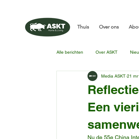
📧✨sunbin@asktfurni
Thuis
Over ons
Abo
Alle berichten
Over ASKT
Nieu
Media ASKT
21 mr
Reflecti
Een vier
samenwe
Nu de 55e China Inte