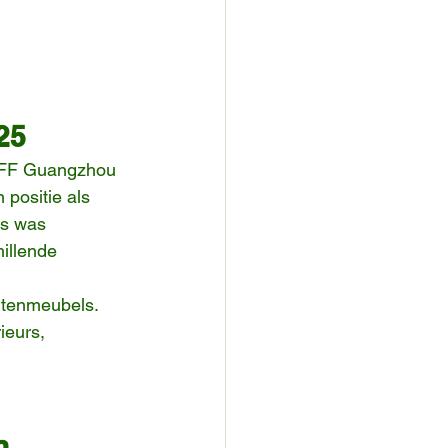
25
IFF Guangzhou 
positie als 
rs was 
illende 
itenmeubels.
ieurs, 
n 