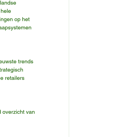
hele 
ingen op het 
slaapsystemen 
euwste trends 
rategisch 
 retailers 
 overzicht van 