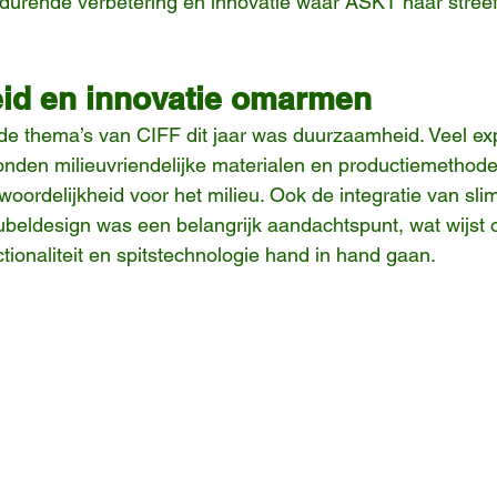
durende verbetering en innovatie waar ASKT naar streef
id en innovatie omarmen
de thema’s van CIFF dit jaar was duurzaamheid. Veel ex
den milieuvriendelijke materialen en productiemethoden
oordelijkheid voor het milieu. Ook de integratie van sl
beldesign was een belangrijk aandachtspunt, wat wijst 
tionaliteit en spitstechnologie hand in hand gaan.