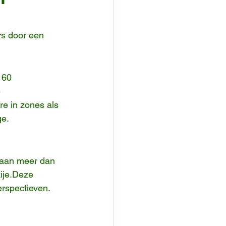
rs door een 
 60 
 
e in zones als 
ge.
 aan meer dan 
kije.Deze 
erspectieven.