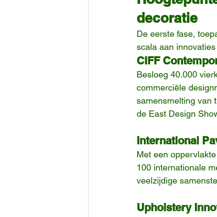
decoratie
De eerste fase, toep
scala aan innovaties
CIFF Contempor
Besloeg 40.000 vier
commerciële designm
samensmelting van t
de East Design Show 
International Pa
Met een oppervlakte
100 internationale me
veelzijdige samenste
Upholstery Inno