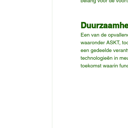
belang voor de voort
Duurzaamhe
Een van de opvallen
waaronder ASKT, toon
een gedeelde verantw
technologieën in meu
toekomst waarin func