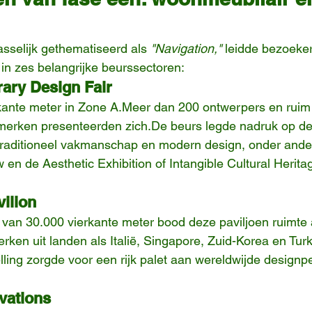
asselijk gethematiseerd als 
"Navigation,"
 leidde bezoeke
 in zes belangrijke beurssectoren:
ary Design Fair
kante meter in Zone A.Meer dan 200 ontwerpers en ruim
erken presenteerden zich.De beurs legde nadruk op de
raditioneel vakmanschap en modern design, onder ander
en de Aesthetic Exhibition of Intangible Cultural Herita
vilion
 van 30.000 vierkante meter bood deze paviljoen ruimte
rken uit landen als Italië, Singapore, Zuid-Korea en Tur
lling zorgde voor een rijk palet aan wereldwijde designp
vations