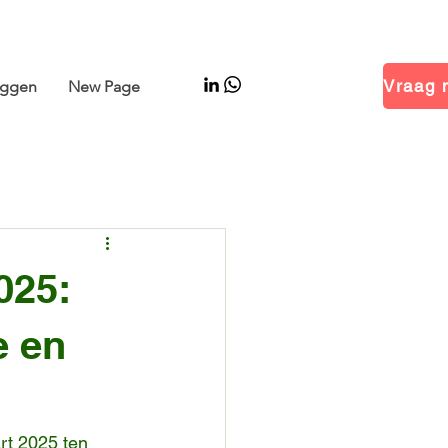
 Hal 14.1 · Stand B01
oggen
New Page
025:
e en
rt 2025 ten 