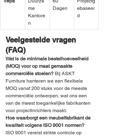
Vepa
Duurza
60 
Projectg
me 
Dagen
ebaseer
Kantore
d
n
Veelgestelde vragen 
(FAQ)
Wat is de minimale bestelhoeveelheid 
(MOQ) voor op maat gemaakte 
commerciële stoelen?
 Bij ASKT 
Furniture hanteren we een flexibele 
MOQ vanaf 200 stuks voor de meeste 
commerciële ontwerpen, wat ons een 
van de meest toegankelijke fabrikanten 
voor projectinrichters maakt.
Hoe waarborgt een meubelfabrikant de 
kwaliteit volgens ISO 9001 normen?
ISO 9001 vereist strikte controle op 