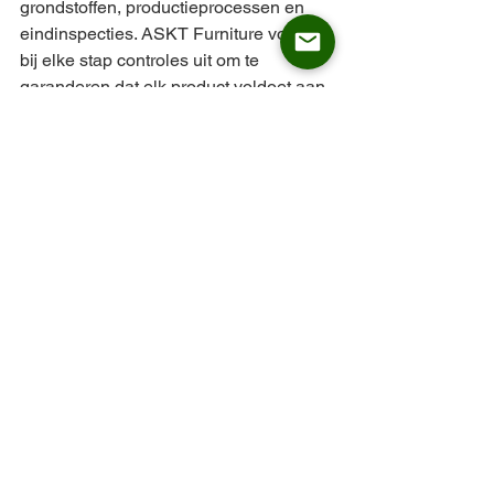
grondstoffen, productieprocessen en 
eindinspecties. ASKT Furniture voert 
bij elke stap controles uit om te 
garanderen dat elk product voldoet aan 
de gespecificeerde technische 
parameters.
Wat zijn de gemiddelde levertijden voor 
grootschalige meubelprojecten in 
2026?
 Hoewel de markt varieert, biedt 
ASKT Furniture een stabiele levertijd 
van 45 dagen, wat aanzienlijk sneller is 
dan het marktgemiddelde van 60 tot 90 
dagen.
Welke materialen zijn in 2026 het 
meest geschikt voor intensief 
commercieel gebruik?
 Wij raden 
hoogwaardige metalen frames met 
poedercoating en FSC-gecertificeerd 
hardhout aan, gecombineerd met 