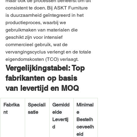
maar ook de processen beheerst om dit 
consistent te doen. Bij ASKT Furniture 
is duurzaamheid geïntegreerd in het 
productieproces, waarbij we 
gebruikmaken van materialen die 
geschikt zijn voor intensief 
commercieel gebruik, wat de 
vervangingscyclus verlengt en de totale 
eigendomskosten (TCO) verlaagt.
Vergelijkingstabel: Top 
fabrikanten op basis 
van levertijd en MOQ
Fabrika
Speciali
Gemidd
Minimal
nt
satie
elde 
e 
Levertij
Bestelh
d
oeveelh
eid 