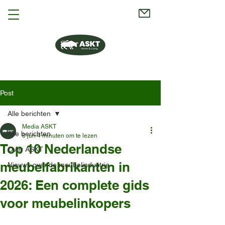
Post
Alle berichten
Media ASKT
Alle berichten
8 jun
4 minuten om te lezen
Top 10 Nederlandse
Over ASKT
meubelfabrikanten in
Nieuws over de meubelindustrie
2026: Een complete gids
voor meubelinkopers