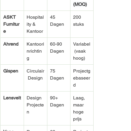
(MOQ)
ASKT 
Hospital
45 
200 
Furnitur
ity & 
Dagen
stuks
e
Kantoor
Ahrend
Kantoori
60-90 
Variabel
nrichtin
Dagen
 (vaak 
g
hoog)
Gispen
Circulair
75 
Projectg
 Design
Dagen
ebaseer
d
Lensvelt
Design 
90+ 
Laag, 
Projecte
Dagen
maar 
n
hoge 
prijs