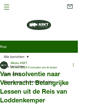
Post
Alle berichten
Media ASKT
Alle berichten
25 nov 2024
5 minuten om te lezen
Van Insolventie naar
Over ASKT
Veerkracht: Belangrijke
Nieuws over de meubelindustrie
Lessen uit de Reis van
Loddenkemper